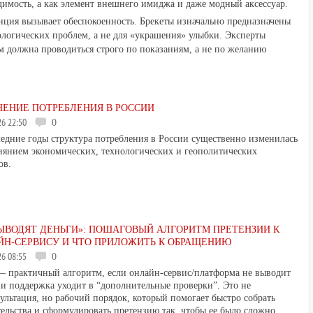
димость, а как элемент внешнего имиджа и даже модный аксессуар.
нция вызывает обеспокоенность. Брекеты изначально предназначены
ологических проблем, а не для «украшения» улыбки. Эксперты
ем должна проводиться строго по показаниям, а не по желанию
ЕНИЕ ПОТРЕБЛЕНИЯ В РОССИИ
026 22:50
0
ледние годы структура потребления в России существенно изменилась
иянием экономических, технологических и геополитических
ов.
ЫВОДЯТ ДЕНЬГИ»: ПОШАГОВЫЙ АЛГОРИТМ ПРЕТЕНЗИИ К
ЙН-СЕРВИСУ И ЧТО ПРИЛОЖИТЬ К ОБРАЩЕНИЮ
026 08:55
0
 практичный алгоритм, если онлайн-сервис/платформа не выводит
 и поддержка уходит в “дополнительные проверки”. Это не
ультация, но рабочий порядок, который помогает быстро собрать
тельства и сформулировать претензию так, чтобы ее было сложно