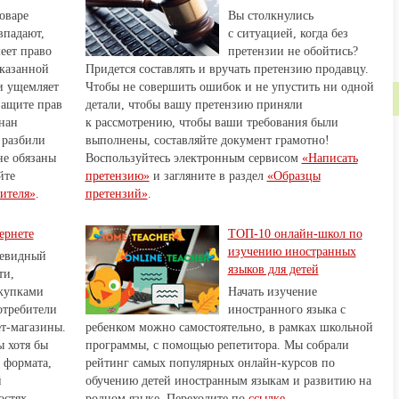
оваре
Вы столкнулись
впадают,
с ситуацией, когда без
еет право
претензии не обойтись?
указанной
Придется составлять и вручать претензию продавцу.
и ущемляет
Чтобы не совершить ошибок и не упустить ни одной
защите прав
детали, чтобы вашу претензию приняли
нан
к рассмотрению, чтобы ваши требования были
 разбили
выполнены, составляйте документ грамотно!
не обязаны
Воспользуйтесь электронным сервисом
«Написать
йте
претензию»
и загляните в раздел
«Образцы
ителя»
.
претензий»
.
ернете
ТОП-10 онлайн-школ по
изучению иностранных
чевидный
языков для детей
ти,
окупками
Начать изучение
отребители
иностранного языка с
ет-магазины.
ребенком можно самостоятельно, в рамках школьной
 хотя бы
программы, с помощью репетитора. Мы собрали
 формата,
рейтинг самых популярных онлайн-курсов по
й
обучению детей иностранным языкам и развитию на
остях,
родном языке. Переходите по
ссылке
.