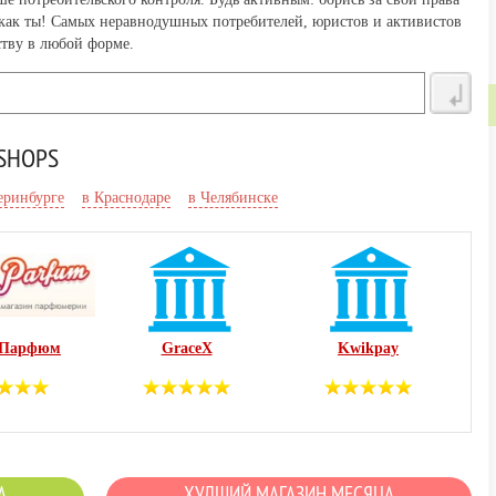
 как ты! Самых неравнодушных потребителей, юристов и активистов
тву в любой форме.
SHOPS
еринбурге
в Краснодаре
в Челябинске
-Парфюм
GraceХ
Kwikpay
А
ХУДШИЙ МАГАЗИН МЕСЯЦА