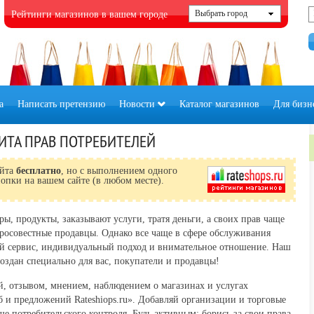
Рейтинги магазинов в вашем городе
а
Написать претензию
Новости
Каталог магазинов
Для бизн
ИТА ПРАВ ПОТРЕБИТЕЛЕЙ
айта
бесплатно
, но с выполнением одного
опки на вашем сайте (в любом месте).
ы, продукты, заказывают услуги, тратя деньги, а своих прав чаще
бросовестные продавцы. Однако все чаще в сфере обслуживания
ый сервис, индивидуальный подход и внимательное отношение. Наш
оздан специально для вас, покупатели и продавцы!
, отзывом, мнением, наблюдением о магазинах и услугах
 и предложений Rateshiops.ru». Добавляй организации и торговые
е потребительского контроля. Будь активным: борись за свои права