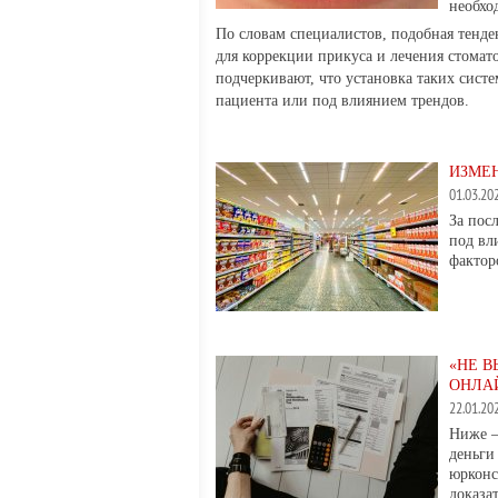
необхо
По словам специалистов, подобная тенде
для коррекции прикуса и лечения стомат
подчеркивают, что установка таких сист
пациента или под влиянием трендов.
ИЗМЕН
01.03.2
За пос
под вл
фактор
«НЕ В
ОНЛА
22.01.2
Ниже —
деньги
юрконс
доказа