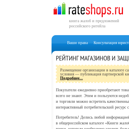
книга жалоб и предложений
российского ритейла
Ваши права
Консультация юрист
РЕЙТИНГ МАГАЗИНОВ И ЗАЩ
Размещение организации в каталоге с
условия — публикация партнерской кн
Подробнее...
Покупатели ежедневно приобретают товар
всего не знают. Этим и пользуются недо
и торговли можно встретить качественн
интерактивный потребительский ресурс с
Потребитель! Делись любой информацией
в общероссийском каталоге «Книги жалоб
точки, которым необходимо уделить больш