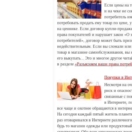
Если цены на т
и на чеке не со
потребитель им
потребовать продать ему товар по цене, 
на ценнике. Если договор купли-продаж
права покупателей и нарушает закон «О 
потребителей», договор может быть приз
недействительным. Если вы сломали или
товар в магазине самообслуживания, вы 
его выкупать... Это и многое другое чита
в разделе
«Разъясняем ваши права потреб
Покупки в Инт
Несмотря на о
риск и опаснос
связанные с п
в Интернете, п
все чаще и охотнее обращаются в интерн
На сегодня каждый пятый житель планеты
раз отоваривался в Интернете различного
будь то магазин одежды или продуктовы
супермаркет. Обо всех юридических тонк