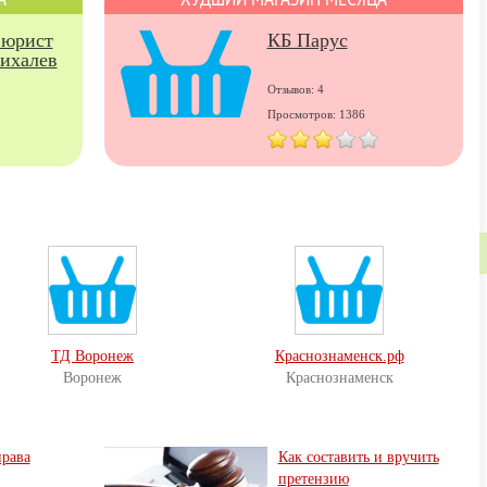
 юрист
КБ Парус
ихалев
Отзывов: 4
Просмотров: 1386
ТД Воронеж
Краснознаменск.рф
Воронеж
Краснознаменск
права
Как составить и вручить
претензию