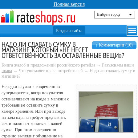
Полная версия
НАДО ЛИ СДАВАТЬ СУМКУ В
↓ Комментарии (10)
МАГАЗИНЕ, КОТОРЫЙ «НЕ НЕСЕТ
ОТВЕТСТВЕННОСТЬ ЗА ОСТАВЛЕННЫЕ ВЕЩИ»?
Книга жалоб и предложений российского ретейла
→
Разъясняем ваши
права
→ Что ущемляет права потребителей → Надо ли сдавать сумку в
магазине?
Нередки случаи в современных
супермаркетах, когда покупателя
останавливают на входе в магазин с
требованием оставить сумку в
камере хранения. Или при выходе
из зала охрана требует предъявить
чек и начинает копаться в вашей
сумке. При этом совершенно
странно выглядит объявление на