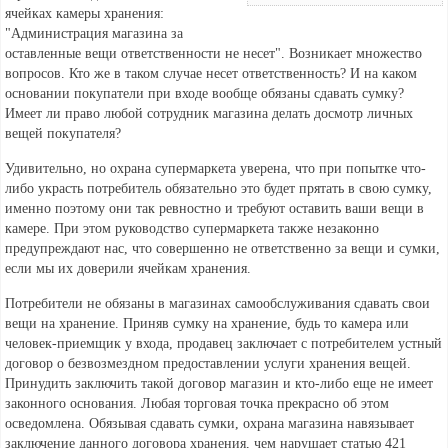
ячейках камеры хранения:
"Администрация магазина за
оставленные вещи ответственности не несет". Возникает множество
вопросов. Кто же в таком случае несет ответственность? И на каком
основании покупатели при входе вообще обязаны сдавать сумку?
Имеет ли право любой сотрудник магазина делать досмотр личных
вещей покупателя?
Удивительно, но охрана супермаркета уверена, что при попытке что-
либо украсть потребитель обязательно это будет прятать в свою сумку,
именно поэтому они так ревностно и требуют оставить ваши вещи в
камере. При этом руководство супермаркета также незаконно
предупреждают нас, что совершенно не ответственно за вещи и сумки,
если мы их доверили ячейкам хранения.
Потребители не обязаны в магазинах самообслуживания сдавать свои
вещи на хранение. Приняв сумку на хранение, будь то камера или
человек-приемщик у входа, продавец заключает с потребителем устный
договор о безвозмездном предоставлении услуги хранения вещей.
Принудить заключить такой договор магазин и кто-либо еще не имеет
законного основания. Любая торговая точка прекрасно об этом
осведомлена. Обязывая сдавать сумки, охрана магазина навязывает
заключение данного договора хранения, чем нарушает статью 421