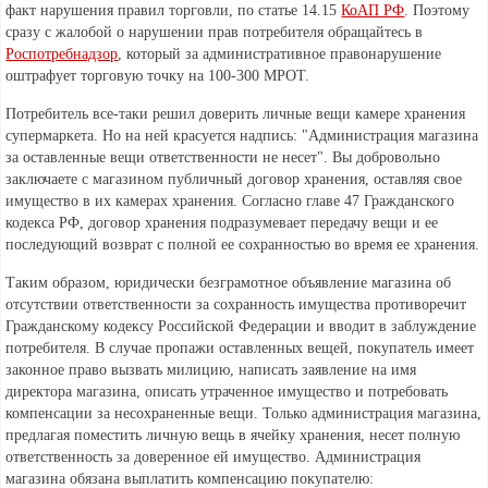
факт нарушения правил торговли, по статье 14.15
КоАП РФ
. Поэтому
сразу с жалобой о нарушении прав потребителя обращайтесь в
Роспотребнадзор
, который за административное правонарушение
оштрафует торговую точку на 100-300 МРОТ.
Потребитель все-таки решил доверить личные вещи камере хранения
супермаркета. Но на ней красуется надпись: "Администрация магазина
за оставленные вещи ответственности не несет". Вы добровольно
заключаете с магазином публичный договор хранения, оставляя свое
имущество в их камерах хранения. Согласно главе 47 Гражданского
кодекса РФ, договор хранения подразумевает передачу вещи и ее
последующий возврат с полной ее сохранностью во время ее хранения.
Таким образом, юридически безграмотное объявление магазина об
отсутствии ответственности за сохранность имущества противоречит
Гражданскому кодексу Российской Федерации и вводит в заблуждение
потребителя. В случае пропажи оставленных вещей, покупатель имеет
законное право вызвать милицию, написать заявление на имя
директора магазина, описать утраченное имущество и потребовать
компенсации за несохраненные вещи. Только администрация магазина,
предлагая поместить личную вещь в ячейку хранения, несет полную
ответственность за доверенное ей имущество. Администрация
магазина обязана выплатить компенсацию покупателю: