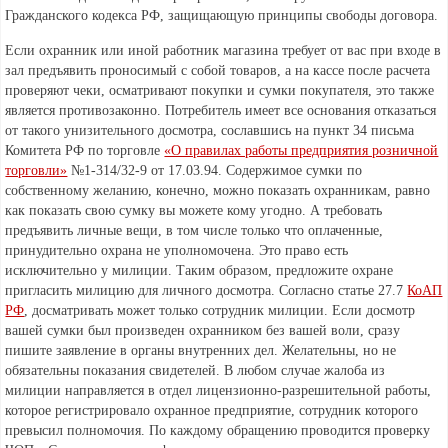
Гражданского кодекса РФ, защищающую принципы свободы договора.
Если охранник или иной работник магазина требует от вас при входе в
зал предъявить проносимый с собой товаров, а на кассе после расчета
проверяют чеки, осматривают покупки и сумки покупателя, это также
является противозаконно. Потребитель имеет все основания отказаться
от такого унизительного досмотра, сославшись на пункт 34 письма
Комитета РФ по торговле
«О правилах работы предприятия розничной
торговли»
№1-314/32-9 от 17.03.94. Содержимое сумки по
собственному желанию, конечно, можно показать охранникам, равно
как показать свою сумку вы можете кому угодно. А требовать
предъявить личные вещи, в том числе только что оплаченные,
принудительно охрана не уполномочена. Это право есть
исключительно у милиции. Таким образом, предложите охране
пригласить милицию для личного досмотра. Согласно статье 27.7
КоАП
РФ
, досматривать может только сотрудник милиции. Если досмотр
вашей сумки был произведен охранником без вашей воли, сразу
пишите заявление в органы внутренних дел. Желательны, но не
обязательны показания свидетелей. В любом случае жалоба из
милиции направляется в отдел лицензионно-разрешительной работы,
которое регистрировало охранное предприятие, сотрудник которого
превысил полномочия. По каждому обращению проводится проверку