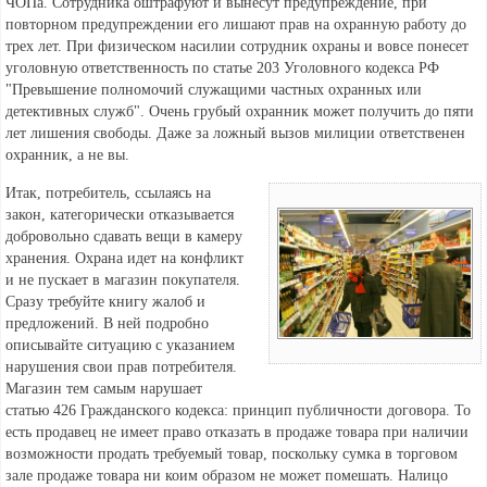
ЧОПа. Сотрудника оштрафуют и вынесут предупреждение, при
повторном предупреждении его лишают прав на охранную работу до
трех лет. При физическом насилии сотрудник охраны и вовсе понесет
уголовную ответственность по статье 203 Уголовного кодекса РФ
"Превышение полномочий служащими частных охранных или
детективных служб". Очень грубый охранник может получить до пяти
лет лишения свободы. Даже за ложный вызов милиции ответственен
охранник, а не вы.
Итак, потребитель, ссылаясь на
закон, категорически отказывается
добровольно сдавать вещи в камеру
хранения. Охрана идет на конфликт
и не пускает в магазин покупателя.
Сразу требуйте книгу жалоб и
предложений. В ней подробно
описывайте ситуацию с указанием
нарушения свои прав потребителя.
Магазин тем самым нарушает
статью 426 Гражданского кодекса: принцип публичности договора. То
есть продавец не имеет право отказать в продаже товара при наличии
возможности продать требуемый товар, поскольку сумка в торговом
зале продаже товара ни коим образом не может помешать. Налицо