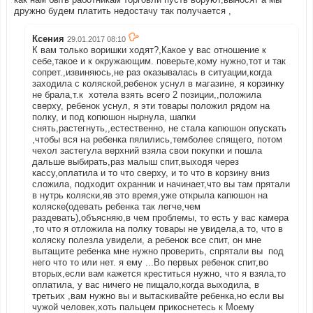
дружно будем платить недостачу так получается ,
Ксения
29.01.2017 08:10
К вам только воришки ходят?,Какое у вас отношение к
себе,такое и к окружающим. поверьте,кому нужно,тот и так
сопрет.,извиняюсь,не раз оказывалась в ситуации,когда
заходила с коляской,ребенок уснул в магазине, я корзинку
не брала,т.к хотела взять всего 2 позиции,,положила
сверху, ребенок уснул, я эти товары положил рядом на
полку, и под копюшон нырнула, шапки
снять,растегнуть,,естественно, не стала капюшон опускать
,чтобы вся на ребенка пялились,темболее спящего, потом
чехол застегула верхний взяла свои покупки и пошла
дальше выбирать,раз малыш спит,выходя через
кассу,оплатила и то что сверху, и то что в корзину вниз
сложила, подходит охранник и начинает,что вы там прятали
в нутрь коляски,яв это время,уже открыла капюшон на
коляске(одевать ребенка так легче,чем
раздевать),объясняю,в чем проблемы, то есть у вас камера
,то что я отложила на полку товары не увидела,а то, что в
коляску полезла увидели, а ребенок все спит, он мне
вытащите ребенка мне нужно проверить, спрятали вы под
него что то или нет. я ему ...Во первых ребенок спит,во
вторых,если вам кажется креститься нужно, что я взяла,то
оплатила, у вас ничего не пищало,когда выходила, в
третьих ,вам нужно вы и вытаскивайте ребенка,но если вы
чужой человек,хоть пальцем прикоснетесь к Моему