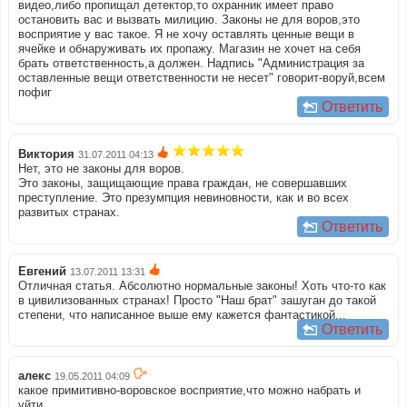
видео,либо пропищал детектор,то охранник имеет право
остановить вас и вызвать милицию. Законы не для воров,это
восприятие у вас такое. Я не хочу оставлять ценные вещи в
ячейке и обнаруживать их пропажу. Магазин не хочет на себя
брать ответственность,а должен. Надпись "Администрация за
оставленные вещи ответственности не несет" говорит-воруй,всем
пофиг
Ответить
Виктория
31.07.2011 04:13
Нет, это не законы для воров.
Это законы, защищающие права граждан, не совершавших
преступление. Это презумпция невиновности, как и во всех
развитых странах.
Ответить
Евгений
13.07.2011 13:31
Отличная статья. Абсолютно нормальные законы! Хоть что-то как
в цивилизованных странах! Просто "Наш брат" зашуган до такой
степени, что написанное выше ему кажется фантастикой...
Ответить
алекс
19.05.2011 04:09
какое примитивно-воровское восприятие,что можно набрать и
уйти.