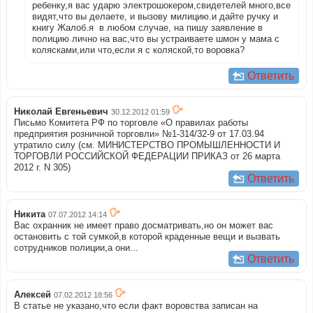
ребенку,я вас ударю электрошокером,свидетелей много,все
видят,что вы делаете, и вызову милицию.и дайте ручку и
книгу Жалоб.я в любом случае, на пишу заявление в
полицию лично на вас,что вы устраиваете шмон у мама с
колясками,или что,если я с коляской,то воровка?
Ответить
Николай Евгеньевич
30.12.2012 01:59
Письмо Комитета РФ по торговле «О правилах работы
предприятия розничной торговли» №1-314/32-9 от 17.03.94
утратило силу (см. МИНИСТЕРСТВО ПРОМЫШЛЕННОСТИ И
ТОРГОВЛИ РОССИЙСКОЙ ФЕДЕРАЦИИ ПРИКАЗ от 26 марта
2012 г. N 305)
Ответить
Никита
07.07.2012 14:14
Вас охранник не имеет право досматривать,но он может вас
остановить с той сумкой,в которой краденные вещи и вызвать
сотрудников полиции,а они...
Ответить
Алексей
07.02.2012 18:56
В статье не указано,что если факт воровства записан на