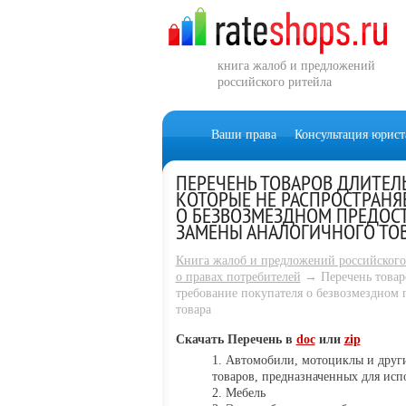
книга жалоб и предложений
российского ритейла
Ваши права
Консультация юрист
ПЕРЕЧЕНЬ ТОВАРОВ ДЛИТЕЛ
КОТОРЫЕ НЕ РАСПРОСТРАНЯ
О БЕЗВОЗМЕЗДНОМ ПРЕДОСТ
ЗАМЕНЫ АНАЛОГИЧНОГО ТО
Книга жалоб и предложений российского
о правах потребителей
→ Перечень товаро
требование покупателя о безвозмездном 
товара
Скачать Перечень в
doc
или
zip
Автомобили, мотоциклы и други
товаров, предназначенных для исп
Мебель