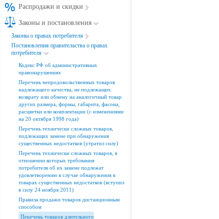
Распродажи и скидки
Законы и постановления
Законы о правах потребителя
Постановления правительства о правах
потребителя
Кодекс РФ об административных
правонарушениях
Перечень непродовольственных товаров
надлежащего качества, не подлежащих
возврату или обмену на аналогичный товар
других размера, формы, габарита, фасона,
расцветки или комплектации (с изменениями
на 20 октября 1998 года)
Перечень технически сложных товаров,
подлежащих замене при обнаружения
существенных недостатков (утратил силу)
Перечень технически сложных товаров, в
отношении которых требования
потребителя об их замене подлежат
удовлетворению в случае обнаружения в
товарах существенных недостатков (вступил
в силу 24 ноября 2011)
Правила продажи товаров дистанционным
способом
Перечень товаров длительного