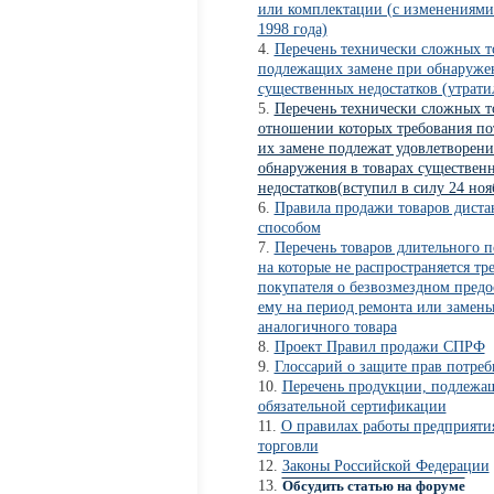
или комплектации (с изменениями 
1998 года)
Перечень технически сложных т
подлежащих замене при обнаруже
существенных недостатков (утрати
Перечень технически сложных т
отношении которых требования по
их замене подлежат удовлетворени
обнаружения в товарах существен
недостатков(вступил в силу 24 ноя
Правила продажи товаров дист
способом
Перечень товаров длительного п
на которые не распространяется тр
покупателя о безвозмездном пред
ему на период ремонта или замен
аналогичного товара
Проект Правил продажи СПРФ
Глоссарий о защите прав потреб
Перечень продукции, подлежа
обязательной сертификации
О правилах работы предприяти
торговли
Законы Российской Федерации
Обсудить статью на форуме