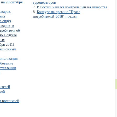
на 20 октября
туроператоров
В России начался контроль цен на лекарства
оваров,
Конкурс на премию "Права
ния
потребителей-2010" начался
л силу)
оваров, в
требителя об
ю в случае
ных
бря 2011)
анционным
ользования,
ебование
оставлении
ы
ителей
щей
я розничной