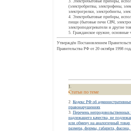
Электробытовые приборы, испол
(электробритвы, электрофены, эле
электрогрелки, электробинты, эле
Электробытовые приборы, испол
пищи (бытовые печи СВЧ, электроп
электроподогреватели и другие то
Гражданское оружие, основные ч
Утверждён Постановлением Правительства
Правительства РФ от 20 октября 1998 го
Статьи по теме
Кодекс РФ об административны
правонарушениях
Перечень непродовольственных 
надлежащего качества, не подлежа
или обмену на аналогичный товар
размера, формы, габарита, фасона,