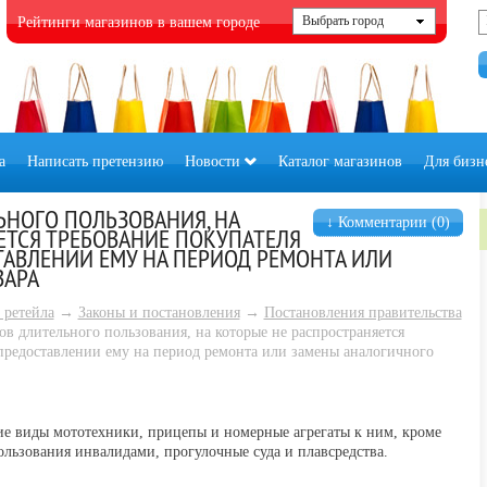
Рейтинги магазинов в вашем городе
а
Написать претензию
Новости
Каталог магазинов
Для бизн
ЬНОГО ПОЛЬЗОВАНИЯ, НА
↓ Комментарии (0)
ЕТСЯ ТРЕБОВАНИЕ ПОКУПАТЕЛЯ
АВЛЕНИИ ЕМУ НА ПЕРИОД РЕМОНТА ИЛИ
ВАРА
 ретейла
→
Законы и постановления
→
Постановления правительства
в длительного пользования, на которые не распространяется
предоставлении ему на период ремонта или замены аналогичного
е виды мототехники, прицепы и номерные агрегаты к ним, кроме
ользования инвалидами, прогулочные суда и плавсредства.