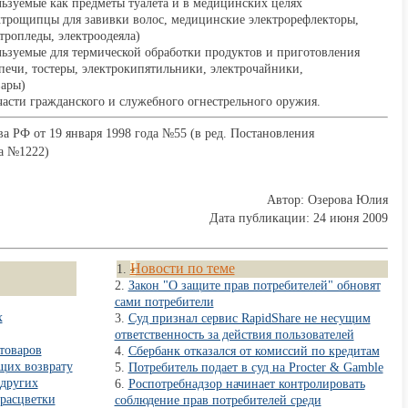
ьзуемые как предметы туалета и в медицинских целях
ктрощипцы для завивки волос, медицинские электрорефлекторы,
ктропледы, электроодеяла)
ьзуемые для термической обработки продуктов и приготовления
ечи, тостеры, электрокипятильники, электрочайники,
вары)
асти гражданского и служебного огнестрельного оружия.
 РФ от 19 января 1998 года №55 (в ред. Постановления
да №1222)
Автор: Озерова Юлия
Дата публикации: 24 июня 2009
Новости по теме
Закон "О защите прав потребителей" обновят
сами потребители
х
Суд признал сервис RapidShare не несущим
ответственность за действия пользователей
товаров
Сбербанк отказался от комиссий по кредитам
щих возврату
Потребитель подает в суд на Procter & Gamble
 других
Роспотребнадзор начинает контролировать
 расцветки
соблюдение прав потребителей среди