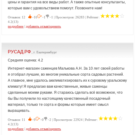
цены и гарантия на все виды работ. А также опытные консультанты,
которые вам с удовольствием помогут. Позвоните нам!
Отзывов: 12
−10
−1
−1 | Просмотров: 26283 | Рейтинг:
4.2(13)
подробнее
|
добавить отзыв/оценить
РУСАД.РФ
, г. Екатеринбург
Средняя оценка: 4.2
Интернет-магазин саженцев Малькова А.Н. За 10 лет своей работы
я отобрал лучшие, во многом уникальные сорта садовых растений.
А главное, мне удалось акклиматизировать их к суровому уральскому
климату! Я предлагаю вам качественные, живые саженцы
сделанные моими руками. Я стараюсь сделать всё возможное, что
бы Вы получили по настоящему качественный посадочный
материал, только те сорта и формы которые имеет смысл
выращивать.
Отзывов: 11
−9
−0
−2 | Просмотров: 22924 | Рейтинг:
4.2(13)
подробнее
|
добавить отзыв/оценить