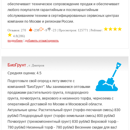
обеспечивает техническое сопровождение продаж и обеспечивает
любого покупателя гарантийным и послегарантийным
обслуживанием техники в сертифицированных сервисных центрах
компании по Москве и регионам России.
Отзывов: 270
−238
−9
−23 | Просмотров: 125771 | Рейтинг:
4.8(286)
подробнее
|
добавить отзыв/оценить
БиоГрунт
, г. Дмитров
Средняя оценка: 4.5
Подготовьте свой огород к лету вместе с
компанией "БиоГрунт". Мы занимаемся оптовыми
продажами растительного грунта, плодородного
грунта, почвогрунта, верхового и низинного торфа, чернозема с
оперативной доставкой по Москве и Московской области.
Актуальные цены: Растительный грунт (торфо-песчаная смесь) 830
руб/м3 Плодородный грунт (торфо-земельная смесь) 800 руб/м3
Почвогрунт (трехкомпонентный грунт) 830 руб/м3 Верховой торф -
780 руб/м3 Низинный торф - 780 руб/м3 Весенние скидки для вас!