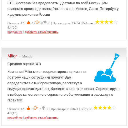
СНГ. Доставка без предоплаты. Доставка по всей России. Мы
являемся производителем. Установка по Москве, Санкт-Петербургу
и другим регионам России
Отзывов: 12
−12
−0
−0 | Просмотров: 23734 | Рейтинг:
4.4(20)
подробнее
|
добавить отзыв/оценить
Mifor
, г. Москва
Средняя оценка: 4.3
Компания Mifor клиентоориентирована, именно
поэтому наши сотрудники помогут Вам
определиться с выбором товара, расскажут о
ведущих производителях, брендах, качестве и ценах. Сориентируют
в выборе качественного сервисного обслуживания и расскажут о
гарантии.
Отзывов: 12
−9
−3
−0 | Просмотров: 25871 | Рейтинг:
4.3(13)
подробнее
|
добавить отзыв/оценить