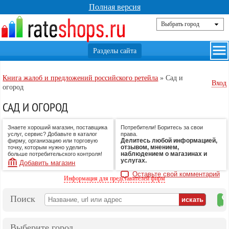
Полная версия
Книга жалоб и предложений российского ретейла
»
Сад и
Вход
огород
САД И ОГОРОД
Знаете хороший магазин, поставщика
Потребители! Боритесь за свои
услуг, сервис? Добавьте в каталог
права.
Делитесь любой информацией,
фирму, организацию или торговую
отзывом, мнением,
точку, которым нужно уделить
наблюдением о магазинах и
больше потребительского контроля!
услугах.
Добавить магазин
Оставьте свой комментарий
Информация для представителей фирм
Поиск
на
ка
Выберите город