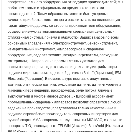
профессионального оборудования от ведущих производителей; Мы
работаем только с официальными представительствами
производителей. Таким образом, вы можете быть уверены в
качестве приобретаемого товара и рассчитывать на полноценную
гарантийную поддержку со стороны производителя оборудования,
осуществляемую авторизированными сервисными центрами; -
Отлаженная система приема и обработки Ваших заказов по всем
основным направлениям - электроинструмент, бензоинструмент,
измерительный инструмент, компрессорное и сварочное
оборудование, садовая техника, воздухонагреватели, расходные
материалы; - Направление промышленных датчиков для
автоматизации производства: мы официальные дистрибьюторы
ведущих мировых производителей датчиков Balluff (Германия), IFM
Electronic (Германия). В номенклатуре поставок: индуктивные
датчики, оптические датчики, емкостные датчики, датчики уровня и
линейных перемещений, расходомеры, реле потока, блочные
выключатели и многое многое другое... - Широкий ассортимент
промышленных сварочных аппаратов позволят справится с любой
задачей на производстве, представлены только качественные и
ведущие европейские производители сварочных инверторов для
ручной сварки MMA, сварочные полуавтоматы MIG MAG, сварочные
аппараты TIG, аксессуары от TELWIN (Италия), BlueWeld (Италия) и
EWM (Германия); - Наши специалисты периодически проходят