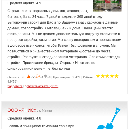
Средняя оценка: 4.9
Строительство каркасных домиков, хозпостроек,
бытовок, бань. 24 часа, 7 дней в неделю и 365 дней в году
Бытовочкин строит для Вас и по Вашему заказу каркасные дачные
домики, хозпостройки, бытовки, бани и дома. Наши цены жестко
фиксированы. Мы не делаем дополнительную накрутку стоимости в
процессе стройки, как многие. Мы сразу оговариваем и прописываем
в Договоре все нюансы, чтобы Клиент был доволен и спокоен. Мы
позаботимся о : -Качественном материале -Доставке до места
стройки -Разгрузке и складированию материала -Электричестве для
стройки -Проживании бригады -О сроках И все это по
фиксированной цене – т.е. без доплат!!
Отзывов: 56
−55
−1
−0 | Просмотров: 38429 | Рейтинг:
4.9(56)
подробнее
|
добавить отзыв/оценить
ООО «ЯНИС»
, г. Москва
Средняя оценка: 4.8
Главным принципом компании Yanis при