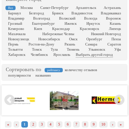
Москва
Санкт-Петербург
Архангельск
Астрахань
Все
Барнаул
Белгород
Брянск
Владивосток
Владикавказ
Владимир
Волгоград
Волжский
Вологда
Воронеж
Грозный
Екатеринбург
Ижевск
Иркутск
Казань
Кемерово
Киев
Краснодар
Красноярск
Липецк
Махачкала
Набережные Челны
Нижний Новгород
Новокузнецк
Новосибирск
Омск
Оренбург
Пенза
Пермь
Ростов-на-Дону
Рязань
Самара
Саратов
Тольятти
Томск
Тула
Тюмень
Ульяновск
Уфа
Хабаровск
Челябинск
Ярославль
Выбрать другой город
Сортировать по
количеству отзывов
рейтингу
популярности
названию
«
‹
1
2
3
4
5
6
7
8
9
10
›
»