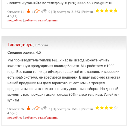
Звоните и уточняйте по телефону! 8 (926) 333-97-97 bio-grunt.ru
Отзывов: 11
−11
−0
−0 | Просмотров: 21363 | Рейтинг:
4.5(11)
подробнее
|
добавить отзыв/оценить
Теплица-рус
, г. Москва
Средняя оценка: 4.5
Мы производитель теплиц №1. У нас вы всегда можете купить
качественную продукцию из поликарбоната. Мы работаем с 1999
года. Все наши теплицы обладают защитой от ржавчины и коррозии,
есть краб система, не требуются подпорки. В виду высокого качества
нашей продукции мы даем гарантию 15 лет. Мы не требуем
предоплаты, оплата только по факту доставки и сборки. На данный
момент у нас проходит акция: скидка 30% на все теплицы. Успейте -
купить!
Отзывов: 26
−24
−0
−2 | Просмотров: 15401 | Рейтинг:
4.5(26)
подробнее
|
добавить отзыв/оценить