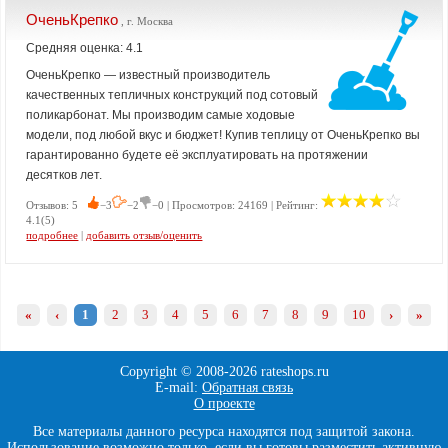
ОченьКрепко
, г. Москва
Средняя оценка: 4.1
ОченьКрепко — известный производитель
качественных тепличных конструкций под сотовый
поликарбонат. Мы производим самые ходовые
модели, под любой вкус и бюджет! Купив теплицу от ОченьКрепко вы
гарантированно будете её эксплуатировать на протяжении
десятков лет.
Отзывов: 5
−3
−2
−0 | Просмотров: 24169 | Рейтинг:
4.1(5)
подробнее
|
добавить отзыв/оценить
«
‹
1
2
3
4
5
6
7
8
9
10
›
»
Copyright © 2008-
2026 rateshops.ru
E-mail:
Обратная связь
О проекте
Все материалы данного ресурса находятся под защитой закона.
Использование возможно только, если вы готовы разместить активную