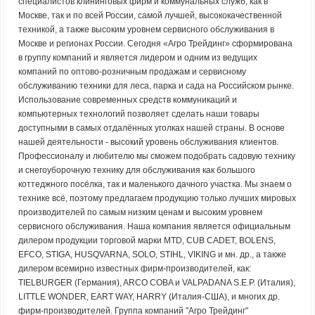
специалистов клининговых фирм и коммунальных служб, как в
Москве, так и по всей России, самой лучшей, высококачественной
техникой, а также высоким уровнем сервисного обслуживания в
Москве и регионах России. Сегодня «Агро Трейдинг» сформирована
в группу компаний и является лидером и одним из ведущих
компаний по оптово-розничным продажам и сервисному
обслуживанию техники для леса, парка и сада на Российском рынке.
Использование современных средств коммуникаций и
компьютерных технологий позволяет сделать наши товары
доступными в самых отдалённых уголках нашей страны. В основе
нашей деятельности - высокий уровень обслуживания клиентов.
Профессионалу и любителю мы сможем подобрать садовую технику
и снегоуборочную технику для обслуживания как большого
коттеджного посёлка, так и маленького дачного участка. Мы знаем о
технике всё, поэтому предлагаем продукцию только лучших мировых
производителей по самым низким ценам и высоким уровнем
сервисного обслуживания. Наша компания является официальным
дилером продукции торговой марки MTD, CUB CADET, BOLENS,
EFCO, STIGA, HUSQVARNA, SOLO, STIHL, VIKING и мн. др., а также
дилером всемирно известных фирм-производителей, как:
TIELBURGER (Германия), ARCO COBA и VALPADANA S.E.P. (Италия),
LITTLE WONDER, ЕART WAY, HARRY (Италия-США), и многих др.
фирм-производителей. Группа компаний "Агро Трейдинг"