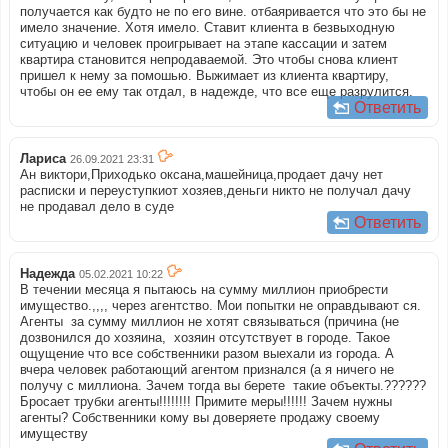
получается как будто не по его вине. отбаяривается что это бы не
имело значение. Хотя имело. Ставит клиента в безвыходную
ситуацию и человек проигрывает на этапе кассации и затем
квартира становится непродаваемой. Это чтобы снова клиент
пришел к нему за помошью. Выжимает из клиента квартиру,
чтобы он ее ему так отдал, в надежде, что все еще разрулится.
Ответить
Лариса
26.09.2021 23:31
Ан виктори,Приходько оксана,машейница,продает дачу нет
расписки и переуступкиот хозяев,деньги никто не получал дачу
не продавал дело в суде
Ответить
Надежда
05.02.2021 10:22
В течении месяца я пытаюсь на сумму миллион приобрести
имущество.,,,, через агентство. Мои попытки не оправдывают ся.
Агенты за сумму миллион не хотят связываться (причина (не
дозвонился до хозяина, хозяин отсутствует в городе. Такое
ощущение что все собственники разом выехали из города. А
вчера человек работающий агентом признался (а я ничего не
получу с миллиона. Зачем тогда вы берете такие объекты.??????
Бросает трубки агенты!!!!!!!! Примите меры!!!!!! Зачем нужны
агенты? Собственники кому вы доверяете продажу своему
имуществу