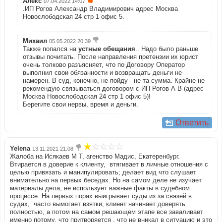
Алекс
07.04.2022 14:07
.ИП Рогов Александр Владимирович адрес Москва
Новослободская 24 стр 1 офис 5.
Михаил
05.05.2022 20:39
Также попался на
устные обещания
.. Надо было раньше
отзывы почитать. После направления претензии их юрист
очень толково разъясняет, что по Договору Оператор
выполнил свои обязанности и возвращать деньги не
намерен. В суд, конечно, не пойду - не та сумма. Крайне не
рекомендую связываться договором с ИП Рогов А В (адрес
Москва Новослободская 24 стр 1 офис 5)!
Берегите свои нервы, время и деньги.
Ответить
Yelena
13.11.2021 21:08
Жалоба на Исякаев М Т, агенство Мадис, Екатеренбург.
Втирается в доверие к клиенту, втягивает в личные отношения с
целью привязать и манипулировать; делает вид что слушает
внимательно на первых беседах. Но на самом деле не изучает
материалы дела, не использует важные факты в судебном
процессе. На первых порах выигрывает суды из за связей в
судах, часто вымогает взятки; клиент начинает доверять
полностью, а потом на самом решающем этапе все заваливает
именно потому, что притворяется , что не вникал в ситуацию и это