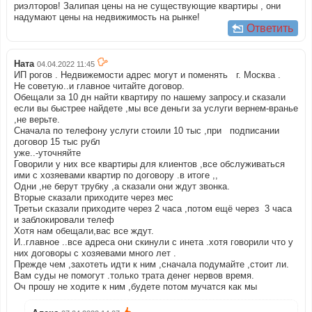
риэлторов! Залипая цены на не существующие квартиры , они
надумают цены на недвижимость на рынке!
Ответить
Ната
04.04.2022 11:45
ИП рогов . Недвижемости адрес могут и поменять г. Москва .
Не советую..и главное читайте договор.
Обещали за 10 дн найти квартиру по нашему запросу.и сказали
если вы быстрее найдете ,мы все деньги за услуги вернем-вранье
,не верьте.
Сначала по телефону услуги стоили 10 тыс ,при подписании
договор 15 тыс рубл
уже..-уточняйте
Говорили у них все квартиры для клиентов ,все обслуживаться
ими с хозяевами квартир по договору .в итоге ,,
Одни ,не берут трубку ,а сказали они ждут звонка.
Вторые сказали приходите через мес
Третьи сказали приходите через 2 часа ,потом ещё через 3 часа
и заблокировали телеф
Хотя нам обещали,вас все ждут.
И..главное ..все адреса они скинули с инета .хотя говорили что у
них договоры с хозяевами много лет .
Прежде чем ,захотеть идти к ним ,сначала подумайте ,стоит ли.
Вам суды не помогут .только трата денег нервов время.
Оч прошу не ходите к ним ,будете потом мучатся как мы