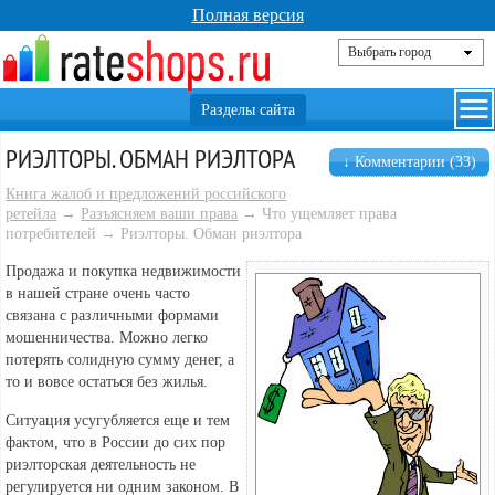
Полная версия
РИЭЛТОРЫ. ОБМАН РИЭЛТОРА
↓ Комментарии (33)
Книга жалоб и предложений российского
ретейла
→
Разъясняем ваши права
→ Что ущемляет права
потребителей → Риэлторы. Обман риэлтора
Продажа и покупка недвижимости
в нашей стране очень часто
связана с различными формами
мошенничества. Можно легко
потерять солидную сумму денег, а
то и вовсе остаться без жилья.
Ситуация усугубляется еще и тем
фактом, что в России до сих пор
риэлторская деятельность не
регулируется ни одним законом. В