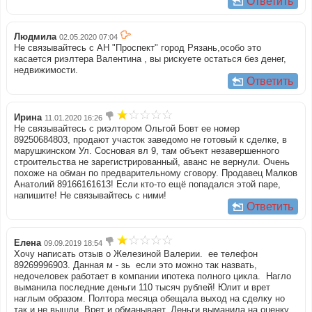
Ответить
Людмила
02.05.2020 07:04
Не связывайтесь с АН "Проспект" город Рязань,особо это
касается риэлтера Валентина , вы рискуете остаться без денег,
недвижимости.
Ответить
Ирина
11.01.2020 16:26
Не связывайтесь с риэлтором Ольгой Бовт ее номер
89250684803, продают участок заведомо не готовый к сделке, в
марушкинском Ул. Сосновая вл 9, там объект незавершенного
строительства не зарегистрированный, аванс не вернули. Очень
похоже на обман по предварительному сговору. Продавец Малков
Анатолий 89166161613! Если кто-то ещё попадался этой паре,
напишите! Не связывайтесь с ними!
Ответить
Елена
09.09.2019 18:54
Хочу написать отзыв о Железиной Валерии. ее телефон
89269996903. Данная м - зь если это можно так назвать,
недочеловек работает в компании ипотека полного цикла. Нагло
выманила последние деньги 110 тысяч рублей! Юлит и врет
наглым образом. Полтора месяца обещала выход на сделку но
так и не вышли. Врет и обманывает. Деньги выманила на оценку,