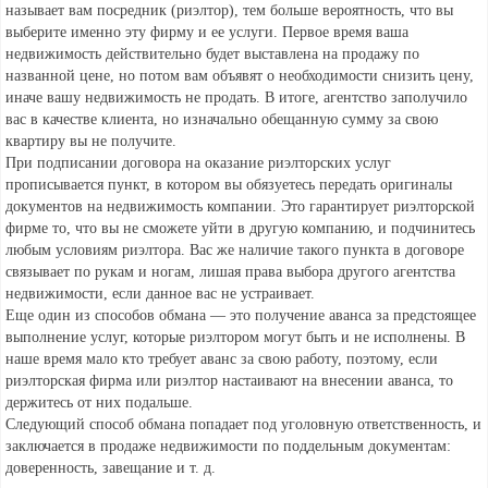
называет вам посредник (риэлтор), тем больше вероятность, что вы
выберите именно эту фирму и ее услуги. Первое время ваша
недвижимость действительно будет выставлена на продажу по
названной цене, но потом вам объявят о необходимости снизить цену,
иначе вашу недвижимость не продать. В итоге, агентство заполучило
вас в качестве клиента, но изначально обещанную сумму за свою
квартиру вы не получите.
При подписании договора на оказание риэлторских услуг
прописывается пункт, в котором вы обязуетесь передать оригиналы
документов на недвижимость компании. Это гарантирует риэлторской
фирме то, что вы не сможете уйти в другую компанию, и подчинитесь
любым условиям риэлтора. Вас же наличие такого пункта в договоре
связывает по рукам и ногам, лишая права выбора другого агентства
недвижимости, если данное вас не устраивает.
Еще один из способов обмана — это получение аванса за предстоящее
выполнение услуг, которые риэлтором могут быть и не исполнены. В
наше время мало кто требует аванс за свою работу, поэтому, если
риэлторская фирма или риэлтор настаивают на внесении аванса, то
держитесь от них подальше.
Следующий способ обмана попадает под уголовную ответственность, и
заключается в продаже недвижимости по поддельным документам:
доверенность, завещание и т. д.