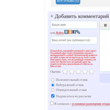
Все отзывы (0)
+
Добавить комментарий

или
Войти
Пожалуйста, указывайте реальный e-mail адрес!
На данный адрес будет отправлено письмо с
активационной ссылкой. Комментарий появится
на сайте только после перехода по этой ссылке.
Нам важно знать, что вы реальный человек, а не
спам-бот. Кроме того на данный адрес вы
будете получать уведомления об ответах на
Ваш отзыв.
Оценка
Положительный отзыв
Нейтральный отзыв
Отрицательный отзыв
Подписаться на рассылку
Я согласен с
условиями размещения отзыв