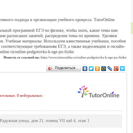
темного подхода и организации учебного процесса. TutorOnline
льной программой ЕГЭ по физике, чтобы знать, какие темы вам
таем расписание занятий, распределив темы по времени. Уделяим
ам. Учебные материалы: Используем качественные учебники, пособия
 соответствующие требованиям ЕГЭ, а также видеолекции и онлайн-
nline.ru/online-podgotovka-k-ege-po-fizike
Новость со ссылкой на:
https://www.tutoronline.ru/online-podgotovka-k-ege-po-fizike
Поделиться…
ательных
,
0 нейтральных
)
Радужная улица, дом 21, помещ VII каб 4, этаж 1