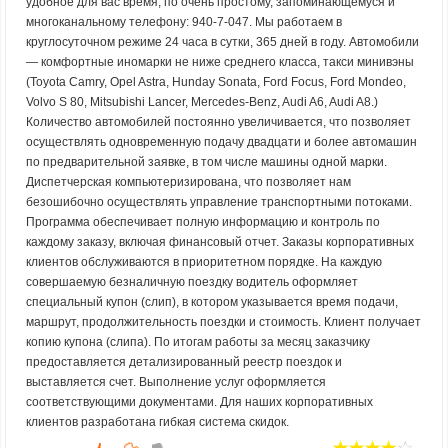
удобное для вас время, по очень простому, запоминающемуся и
многоканальному телефону: 940-7-047. Мы работаем в
круглосуточном режиме 24 часа в сутки, 365 дней в году. Автомобили
— комфортные иномарки не ниже среднего класса, такси минивэны
(Toyota Camry, Opel Astra, Hunday Sonata, Ford Focus, Ford Mondeo,
Volvo S 80, Mitsubishi Lancer, Mercedes-Benz, Audi A6, Audi A8.)
Количество автомобилей постоянно увеличивается, что позволяет
осуществлять одновременную подачу двадцати и более автомашин
по предварительной заявке, в том числе машины одной марки.
Диспетчерская компьютеризирована, что позволяет нам
безошибочно осуществлять управление транспортными потоками.
Программа обеспечивает полную информацию и контроль по
каждому заказу, включая финансовый отчет. Заказы корпоративных
клиентов обслуживаются в приоритетном порядке. На каждую
совершаемую безналичную поездку водитель оформляет
специальный купон (слип), в котором указывается время подачи,
маршрут, продолжительность поездки и стоимость. Клиент получает
копию купона (слипа). По итогам работы за месяц заказчику
предоставляется детализированный реестр поездок и
выставляется счет. Выполнение услуг оформляется
соответствующими документами. Для наших корпоративных
клиентов разработана гибкая система скидок.