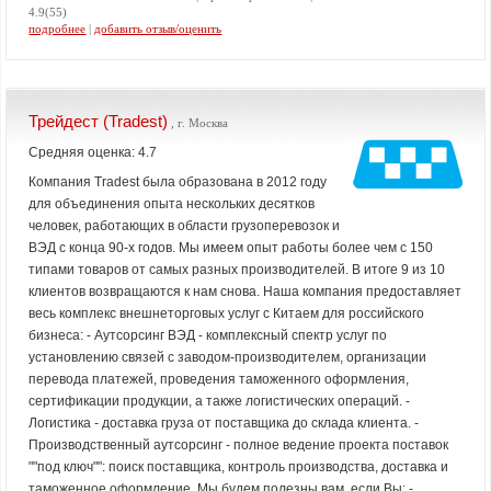
4.9(55)
подробнее
|
добавить отзыв/оценить
Трейдест (Tradest)
, г. Москва
Средняя оценка: 4.7
Компания Tradest была образована в 2012 году
для объединения опыта нескольких десятков
человек, работающих в области грузоперевозок и
ВЭД с конца 90-х годов. Мы имеем опыт работы более чем с 150
типами товаров от самых разных производителей. В итоге 9 из 10
клиентов возвращаются к нам снова. Наша компания предоставляет
весь комплекс внешнеторговых услуг с Китаем для российского
бизнеса: - Аутсорсинг ВЭД - комплексный спектр услуг по
установлению связей с заводом-производителем, организации
перевода платежей, проведения таможенного оформления,
сертификации продукции, а также логистических операций. -
Логистика - доставка груза от поставщика до склада клиента. -
Производственный аутсорсинг - полное ведение проекта поставок
""под ключ"": поиск поставщика, контроль производства, доставка и
таможенное оформление. Мы будем полезны вам, если Вы: -