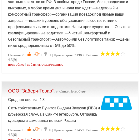
частных клиентов по РФ. В любом городе России, без праздников и
выходных, в любое время дня и ночи вас ждет: —надежный и
комфортный трансфер; —организация поездок под любые ваши
запросы; —высокий уровень обслуживания, в соответствии с
профессиональными стандартами Наши преимущества: —Опытные
квалифицированные водители; —Чистый, комфортный и
безопасный транспорт; —Автомобили без логотипов такси; —Цены
ниже среднерыночных от 5% до 50%.
Отзывов: 8
−7
−0
−1 | Просмотров: 23983 | Рейтинг:
4.3(9)
подробнее
|
добавить отзыв/оценить
ООО "Забери-Товар"
, г. Санкт-Петербург
Средняя оценка: 4.3
Сеть собственных Пунктов Выдачи Заказов (ПВЗ) и
курьерская служба в Санкт-Петербурге. Отправка
курьером и самовывоз по всей России
Отзывов: 6
−6
−0
−0 | Просмотров: 21459 | Рейтинг:
4.3(6)
подробнее
|
добавить отзыв/оценить