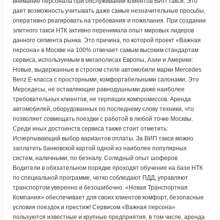
внимание персонала при обслуживании клиентов ВИП такси. Это
дает возможность учитывать даже самые незначительные просьбы,
оперативно реагировать на требования и пожелания. При создании
элитного такси НТК активно перенимала опыт мировых лидеров
данного сегмента рынка. Это причина, по которой проект «Важная
персона» в Москве на 100% отвечает самым высоким стандартам
сервиса, используемым в мегаполисах Европы, Азии и Америки:
Новые, выдержанные в строгом стиле автомобили марки Mercedes
Benz E-класса с просторными, комфортабельными салонами. Это
Мерседесы, не оставляющие равнодушными даже наиболее
требовательных клиентов, не терпящих компромиссов. Аренда
автомобилей, оборудованных по последнему слову техники, что
позволяет совмещать поездки с работой в любой точке Москвы.
Среди иных достоинств сервиса также стоит отметить:
Исчерпывающий выбор вариантов оплаты. За ВИП такси можно
заплатить банковской картой одной из наиболее популярных
систем, наличными, по безналу. Солидный опыт шоферов.
Водители в обязательном порядке проходят обучение на базе НТК
по специальной программе, четко соблюдают ПДД, управляют
транспортом уверенно и безошибочно. «Новая Транспортная
Компания» обеспечивает для своих клиентов комфорт, безопасные
условия поездок и престиж! Сервисом «Важная персона»
пользуются известные и крупные предприятия, в том числе, аренда