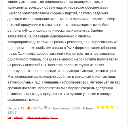
клиенту экономить, не переплачивая за недогрузы тары и
транспорта. Большой объем наших перевозок обеспечивает
быстрое комплектование сборных партий, поэтому задержка
доставки из-за ожидания очень мала, а экономия – велика; • сбор
готовой продукции и вывоз заказов от поставщиков из любого
региона КНР для одного или нескольких клиентов. Удобно
заказчикам, работающим одновременно с многими
товаропроизводителями из разных регионов, заинтересованным в
одновременном прибытии заказа в РФ; • формирование сборного
груза. Одинаково удобно заказчику малой партии и поставщикам
однотипного товара, предназначенного целой группе получателей
из разных областей РФ. Доставка сборных грузов из Китая
преимущественно производится «от двери к двери», точно в срок.
Мы предлагаем максимально удобные и выгодные клиентам виды
автомобильных, ж/д, смешанных грузоперевозок. Интересует ли вас
срочная доставка, приоритетна ли в первую очередь доступная
стоимость, мы всегда предложим вам лучшие условия и полную
сохранность груза!
Отзывов: 12
−10
−2
−0 | Просмотров: 22856 | Рейтинг:
4.5(12)
подробнее
|
добавить отзыв/оценить