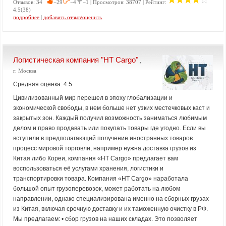
Отзывов: 34
−29
−4
−1 | Просмотров: 38707 | Рейтинг:
4.5(38)
подробнее
|
добавить отзыв/оценить
Логистическая компания "HT Cargo"
,
г. Москва
Средняя оценка: 4.5
Цивилизованный мир перешел в эпоху глобализации и
экономической свободы, в нем больше нет узких местечковых каст и
закрытых зон. Каждый получил возможность заниматься любимым
делом и право продавать или покупать товары где угодно. Если вы
вступили в предполагающий получение иностранных товаров
процесс мировой торговли, например нужна доставка грузов из
Китая либо Кореи, компания «HT Cargo» предлагает вам
воспользоваться её услугами хранения, логистики и
транспортировки товара. Компания «HT Cargo» наработала
большой опыт грузоперевозок, может работать на любом
направлении, однако специализирована именно на сборных грузах
из Китая, включая срочную доставку и их таможенную очистку в РФ.
Мы предлагаем: • сбор грузов на наших складах. Это позволяет