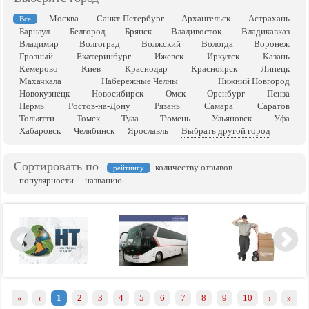
Москва
Санкт-Петербург
Архангельск
Астрахань
Все
Барнаул
Белгород
Брянск
Владивосток
Владикавказ
Владимир
Волгоград
Волжский
Вологда
Воронеж
Грозный
Екатеринбург
Ижевск
Иркутск
Казань
Кемерово
Киев
Краснодар
Красноярск
Липецк
Махачкала
Набережные Челны
Нижний Новгород
Новокузнецк
Новосибирск
Омск
Оренбург
Пенза
Пермь
Ростов-на-Дону
Рязань
Самара
Саратов
Тольятти
Томск
Тула
Тюмень
Ульяновск
Уфа
Хабаровск
Челябинск
Ярославль
Выбрать другой город
Сортировать по
количеству отзывов
рейтингу
популярности
названию
«
‹
1
2
3
4
5
6
7
8
9
10
›
»