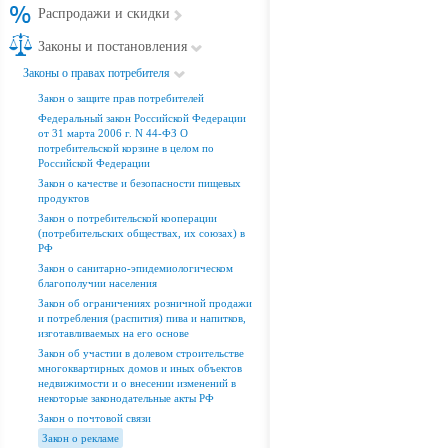
Распродажи и скидки
Законы и постановления
Законы о правах потребителя
Закон о защите прав потребителей
Федеральный закон Российской Федерации
от 31 марта 2006 г. N 44-ФЗ О
потребительской корзине в целом по
Российской Федерации
Закон о качестве и безопасности пищевых
продуктов
Закон о потребительской кооперации
(потребительских обществах, их союзах) в
РФ
Закон о санитарно-эпидемиологическом
благополучии населения
Закон об ограничениях розничной продажи
и потребления (распития) пива и напитков,
изготавливаемых на его основе
Закон об участии в долевом строительстве
многоквартирных домов и иных объектов
недвижимости и о внесении изменений в
некоторые законодательные акты РФ
Закон о почтовой связи
Закон о рекламе