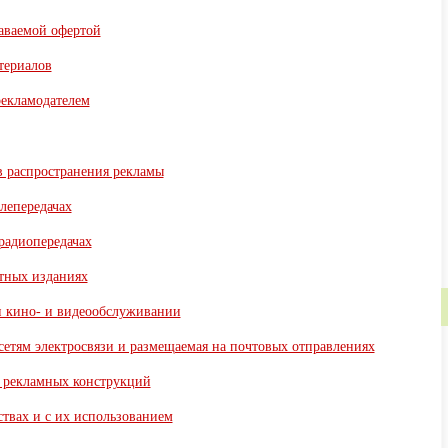
наваемой офертой
териалов
рекламодателем
в распространения рекламы
елепередачах
 радиопередачах
атных изданиях
ри кино- и видеообслуживании
 сетям электросвязи и размещаемая на почтовых отправлениях
а рекламных конструкций
ствах и с их использованием