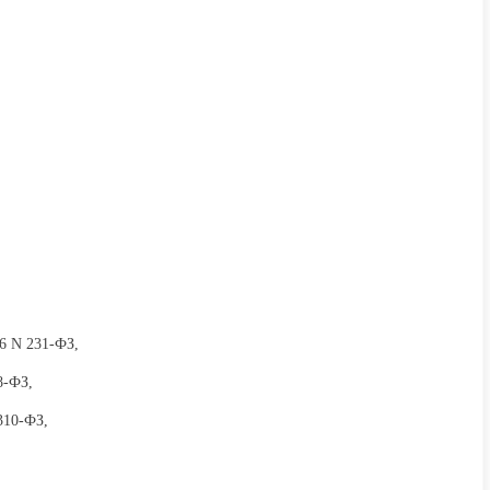
06
N 231-ФЗ,
8-ФЗ,
310-ФЗ,