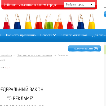
Рейтинги магазинов в вашем городе
а
Написать претензию
Новости
Каталог магазинов
Для бизн
↓ Комментарии (0)
 ретейла
→
Законы и постановления
→ Законы
ламе
или
zip
ЕДЕРАЛЬНЫЙ ЗАКОН
"О РЕКЛАМЕ"