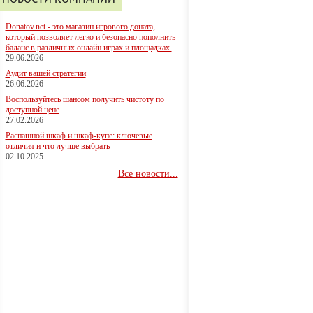
Donatov.net - это магазин игрового доната,
который позволяет легко и безопасно пополнить
баланс в различных онлайн играх и площадках.
29.06.2026
Аудит вашей стратегии
26.06.2026
Воспользуйтесь шансом получить чистоту по
доступной цене
27.02.2026
Распашной шкаф и шкаф-купе: ключевые
отличия и что лучше выбрать
02.10.2025
Все новости...