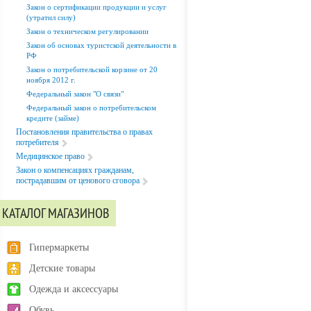
Закон о сертификации продукции и услуг
(утратил силу)
Закон о техническом регулировании
Закон об основах туристской деятельности в
РФ
Закон о потребительской корзине от 20
ноября 2012 г.
Федеральный закон "О связи"
Федеральный закон о потребительском
кредите (займе)
Постановления правительства о правах
потребителя
Медицинское право
Закон о компенсациях гражданам,
пострадавшим от ценового сговора
КАТАЛОГ МАГАЗИНОВ
Гипермаркеты
Детские товары
Одежда и аксессуары
Обувь