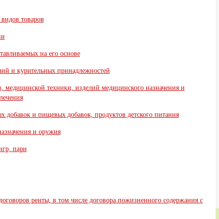
 видов товаров
ии
отавливаемых на его основе
делий и курительных принадлежностей
тв, медицинской техники, изделий медицинского назначения и
 лечения
ых добавок и пищевых добавок, продуктов детского питания
назначения и оружия
игр, пари
 договоров ренты, в том числе договора пожизненного содержания с