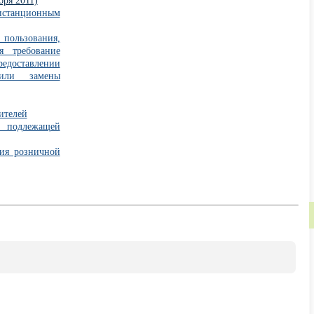
бря 2011)
истанционным
 пользования,
я требование
едоставлении
или замены
ителей
 подлежащей
тия розничной