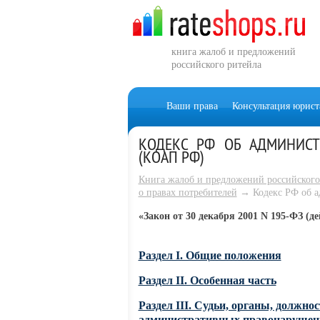
книга жалоб и предложений
российского ритейла
Ваши права
Консультация юрист
КОДЕКС РФ ОБ АДМИНИСТ
(КОАП РФ)
Книга жалоб и предложений российского
о правах потребителей
→ Кодекс РФ об а
«Закон от 30 декабря 2001 N 195-ФЗ (д
Раздел I. Общие положения
Раздел II. Особенная часть
Раздел III. Судьи, органы, должн
административных правонарушен