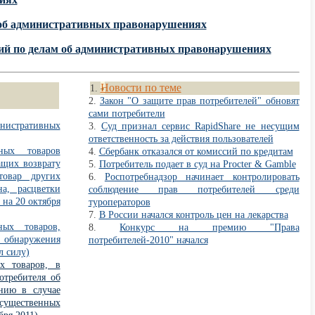
м об административных правонарушениях
ний по делам об административных правонарушениях
Новости по теме
Закон "О защите прав потребителей" обновят
сами потребители
стративных
Суд признал сервис RapidShare не несущим
ответственность за действия пользователей
нных товаров
Сбербанк отказался от комиссий по кредитам
ащих возврату
Потребитель подает в суд на Procter & Gamble
овар других
Роспотребнадзор начинает контролировать
на, расцветки
соблюдение прав потребителей среди
на 20 октября
туроператоров
В России начался контроль цен на лекарства
ных товаров,
Конкурс на премию "Права
бнаружения
потребителей-2010" начался
л силу)
х товаров, в
отребителя об
нию в случае
щественных