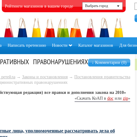
Рейтинги магазинов в вашем городе
а
Написать претензию
Новости
Каталог магазинов
Для бизн
РАТИВНЫХ ПРАВОНАРУШЕНИЯХ
↓ Комментарии (0)
 ретейла
→
Законы и постановления
→
Постановления правительства
дминистративных правонарушениях
ействующая редакция) все правки и дополнения закона на 2010»
«Скачать КоАП в
doc
или
zip
»
остные лица, уполномоченные рассматривать дела об
иях