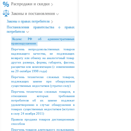
Распродажи и скидки
Законы и постановления
Законы о правах потребителя
Постановления правительства о правах
потребителя
Кодекс РФ об административных
правонарушениях
Перечень непродовольственных товаров
надлежащего качества, не подлежащих
возврату или обмену на аналогичный товар
других размера, формы, габарита, фасона,
расцветки или комплектации (с изменениями
на 20 октября 1998 года)
Перечень технически сложных товаров,
подлежащих замене при обнаружения
существенных недостатков (утратил силу)
Перечень технически сложных товаров, в
отношении которых требования
потребителя об их замене подлежат
удовлетворению в случае обнаружения в
товарах существенных недостатков (вступил
в силу 24 ноября 2011)
Правила продажи товаров дистанционным
способом
Перечень товаров длительного пользования,