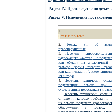
Раздел IV. Производство по дела
Раздел V. Исполнение постановле
Статьи по теме
Кодекс РФ об админи
правонарушениях
Перечень непродовольстве
надлежащего качества, не подлеж
или обмену на аналогичный т
размера, формы, габарита, фасо
или комплектации (с изменениями 
1998 года)
Перечень технически слож
подлежащих замене при о
существенных недостатков (утрати
Перечень технически сложны
отношении которых требования п
их замене подлежат удовлетворе
обнаружения в товарах су