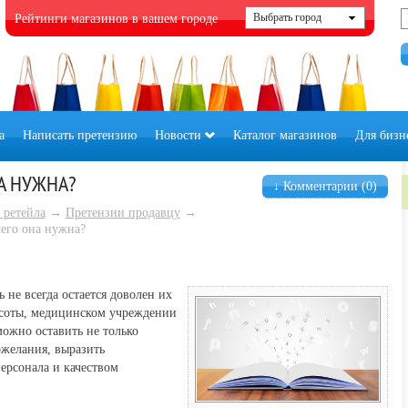
Рейтинги магазинов в вашем городе
а
Написать претензию
Новости
Каталог магазинов
Для бизн
А НУЖНА?
↓ Комментарии (0)
 ретейла
→
Претензии продавцу
→
его она нужна?
 не всегда остается доволен их
асоты, медицинском учреждении
можно оставить не только
ожелания, выразить
ерсонала и качеством