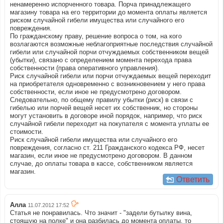
ненамеренно испорченного товара. Порча принадлежащего
магазину товара на его территории до момента оплаты является
риском случайной гибели имущества или случайного его
повреждения.
По гражданскому праву, решение вопроса о том, на кого
возлагаются возможные неблагоприятные последствия случайной
гибели или случайной порчи отчуждаемых собственником вещей
(убытки), связано с определением момента перехода права
собственности (права оперативного управления).
Риск случайной гибели или порчи отчуждаемых вещей переходит
на приобретателя одновременно с возникновением у него права
собственности, если иное не предусмотрено договором.
Следовательно, по общему правилу убытки (риск) в связи с
гибелью или порчей вещей несет их собственник, но стороны
могут установить в договоре иной порядок, например, что риск
случайной гибели переходит на покупателя с момента уплаты ее
стоимости.
Риск случайной гибели имущества или случайного его
повреждения, согласно ст. 211 Гражданского кодекса РФ, несет
магазин, если иное не предусмотрено договором. В данном
случае, до оплаты товара в кассе, собственником является
магазин.
Ответить
Алла
11.07.2012 17:52
Статья не понравилась. Что значит - "задели бутылку вина,
стоящую на полке" и она разбилась до момента оплаты, то