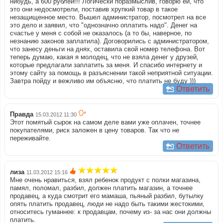
нибудь, а 600 рублей!!! Логически поразмыслив, говорю ей, что
это они недосмотрели, поставив хрупкий товар в такое
незащищенное место. Вышел администратор, посмотрел на все
это дело и заявил, что "однозначно оплатить надо". Денег на
счастье у меня с собой не оказалось (а то бы, наверное, по
незнанию законов заплатила). Договорились с администратором,
что занесу деньги на днях, оставила свой номер телефона. Вот
теперь думаю, какая я молодец, что не взяла денег у друзей,
которые предлагали заплатить за меня. И спасибо интернету и
этому сайту за помощь в разъяснении такой неприятной ситуации.
Завтра пойду и вежливо им объясню, что платить не буду )))
Ответить
Правда
15.03.2012 11:30
Этот помятый сырок на самом деле вами уже оплачен, точнее
покупателями, риск заложен в цену товаров. Так что не
переживайте.
Ответить
лиза
11.03.2012 15:16
Мне очень нравиться, взял ребенок продукт с полки магазина,
памял, поломал, разбил, должен платить магазин, а точнее
продавец, а куда смотрит его мамаша, пьяный разбил, бутылку
опять платить продавец, люди не надо быть такими жестокими,
относитесь гуманнее: к продавцам, почему из- за нас они должны
платить.