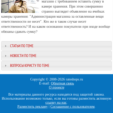
магазин с требованием оставить сумку в
камере хранения. При этом совершенно
странно выглядит объявление на ячейках
камеры хранения: "Администрация магазина за оставленные вещи
ответственности не несет". Кто же в таком случае несет
ответственность? И на каком основании покупатели при входе вообще
обязаны сдавать сумку?
СТАТЬИ ПО ТЕМЕ
НОВОСТИ ПО ТЕМЕ
ВОПРОСЫ ЮРИСТУ ПО ТЕМЕ
Copyright © 2008-
2026 rateshops.ru
E-mail:
Обратная связь
О проекте
Все материалы данного ресурса находятся под защитой закона.
Использование возможно только, если вы готовы разместить активную
ссылку на нас
.
Разместить рекламу
|
Соглашение с пользователем
.