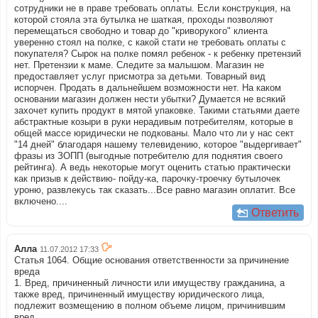
сотрудники не в праве требовать оплаты. Если конструкция, на
которой стояла эта бутылка не шаткая, проходы позволяют
перемещаться свободно и товар до "криворукого" клиента
уверенно стоял на полке, с какой стати не требовать оплаты с
покупателя? Сырок на полке помял ребенок - к ребенку претензий
нет. Претензии к маме. Следите за малышом. Магазин не
предоставляет услуг присмотра за детьми. Товарный вид
испорчен. Продать в дальнейшем возможности нет. На каком
основании магазин должен нести убытки? Думается не всякий
захочет купить продукт в мятой упаковке. Такими статьями даете
абстрактные козыри в руки нерадивым потребителям, которые в
общей массе юридически не подкованы. Мало что ли у нас сект
"14 дней" благодаря нашему телевидению, которое "выдергивает"
фразы из ЗОПП (выгодные потребителю для поднятия своего
рейтинга). А ведь некоторые могут оценить статью практически
как призыв к действию- пойду-ка, парочку-троечку бутылочек
уроню, развлекусь так сказать...Все равно магазин оплатит. Все
включено....
Ответить
Алла
11.07.2012 17:33
Статья 1064. Общие основания ответственности за причинение
вреда
1. Вред, причиненный личности или имуществу гражданина, а
также вред, причиненный имуществу юридического лица,
подлежит возмещению в полном объеме лицом, причинившим
вред.