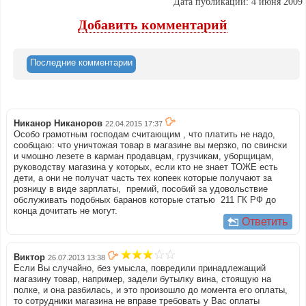
Дата публикации: 4 июня 2009
Добавить комментарий
Последние комментарии
Никанор Никаноров
22.04.2015 17:37
Особо грамотным господам считающим , что платить не надо,
сообщаю: что уничтожая товар в магазине вы мерзко, по свински
и чмошно лезете в карман продавцам, грузчикам, уборщицам,
руководству магазина у которых, если кто не знает ТОЖЕ есть
дети, а они не получат часть тех копеек которые получают за
розницу в виде зарплаты, премий, пособий за удовольствие
обслуживать подобных баранов которые статью 211 ГК РФ до
конца дочитать не могут.
Ответить
Виктор
26.07.2013 13:38
Если Вы случайно, без умысла, повредили принадлежащий
магазину товар, например, задели бутылку вина, стоящую на
полке, и она разбилась, и это произошло до момента его оплаты,
то сотрудники магазина не вправе требовать у Вас оплаты