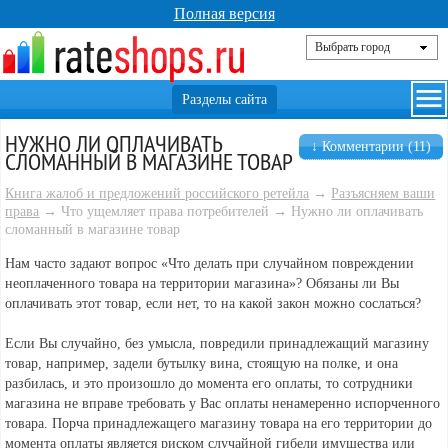
Полная версия
НУЖНО ЛИ ОПЛАЧИВАТЬ
↓ Комментарии (11)
СЛОМАННЫЙ В МАГАЗИНЕ ТОВАР
Книга жалоб и предложений российского ретейла
→
Разъясняем ваши
права
→ Что ущемляет права потребителей → Нужно ли оплачивать
сломанный в магазине товар
Нам часто задают вопрос «Что делать при случайном повреждении
неоплаченного товара на территории магазина»? Обязаны ли Вы
оплачивать этот товар, если нет, то на какой закон можно сослаться?
Если Вы случайно, без умысла, повредили принадлежащий магазину
товар, например, задели бутылку вина, стоящую на полке, и она
разбилась, и это произошло до момента его оплаты, то сотрудники
магазина не вправе требовать у Вас оплаты ненамеренно испорченного
товара. Порча принадлежащего магазину товара на его территории до
момента оплаты является риском случайной гибели имущества или