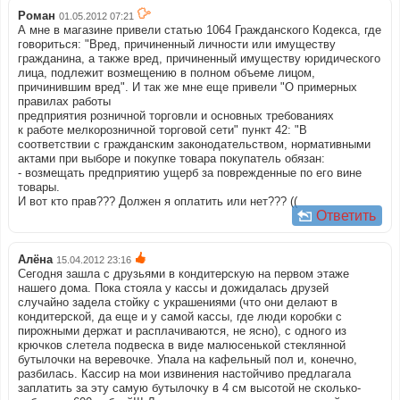
Роман
01.05.2012 07:21
А мне в магазине привели статью 1064 Гражданского Кодекса, где
говориться: "Вред, причиненный личности или имуществу
гражданина, а также вред, причиненный имуществу юридического
лица, подлежит возмещению в полном объеме лицом,
причинившим вред". И так же мне еще привели "О примерных
правилах работы
предприятия розничной торговли и основных требованиях
к работе мелкорозничной торговой сети" пункт 42: "В
соответствии с гражданским законодательством, нормативными
актами при выборе и покупке товара покупатель обязан:
- возмещать предприятию ущерб за поврежденные по его вине
товары.
И вот кто прав??? Должен я оплатить или нет??? ((
Ответить
Алёна
15.04.2012 23:16
Сегодня зашла с друзьями в кондитерскую на первом этаже
нашего дома. Пока стояла у кассы и дожидалась друзей
случайно задела стойку с украшениями (что они делают в
кондитерской, да еще и у самой кассы, где люди коробки с
пирожными держат и расплачиваются, не ясно), с одного из
крючков слетела подвеска в виде малюсенькой стеклянной
бутылочки на веревочке. Упала на кафельный пол и, конечно,
разбилась. Кассир на мои извинения настойчиво предлагала
заплатить за эту самую бутылочку в 4 см высотой не сколько-