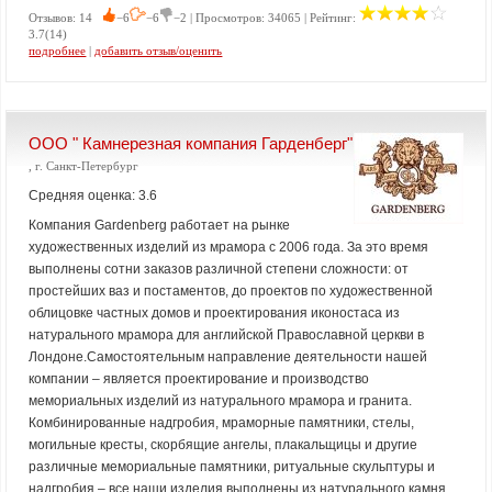
Отзывов: 14
−6
−6
−2 | Просмотров: 34065 | Рейтинг:
3.7(14)
подробнее
|
добавить отзыв/оценить
ООО " Камнерезная компания Гарденберг"
, г. Санкт-Петербург
Средняя оценка: 3.6
Компания Gardenberg работает на рынке
художественных изделий из мрамора с 2006 года. За это время
выполнены сотни заказов различной степени сложности: от
простейших ваз и постаментов, до проектов по художественной
облицовке частных домов и проектирования иконостаса из
натурального мрамора для английской Православной церкви в
Лондоне.Самостоятельным направление деятельности нашей
компании – является проектирование и производство
мемориальных изделий из натурального мрамора и гранита.
Комбинированные надгробия, мраморные памятники, стелы,
могильные кресты, скорбящие ангелы, плакальщицы и другие
различные мемориальные памятники, ритуальные скульптуры и
надгробия – все наши изделия выполнены из натурального камня,