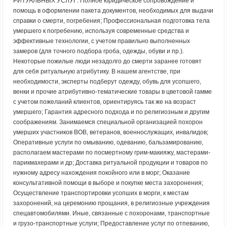
РИТУАЛЬНЫХ УСЛУГ: Полное юридическое сопровождение и
помощь в оформлении пакета документов, необходимых для выдачи
справки о смерти, погребения; Профессиональная подготовка тела
умершего к погребению, используя современные средства и
эффективные технологии, с учетом правильно выполненных
замеров (для точного подбора гроба, одежды, обуви и пр.).
Некоторые пожилые люди незадолго до смерти заранее готовят
для себя ритуальную атрибутику. В нашем агентстве, при
необходимости, эксперты подберут одежду, обувь для усопшего,
венки и прочие атрибутивно-тематические товары в цветовой гамме
с учетом пожеланий клиентов, ориентируясь так же на возраст
умершего; Гарантия адресного подхода и по религиозным и другим
соображениям. Занимаемся специальной организацией похорон
умерших участников ВОВ, ветеранов, военнослужащих, инвалидов;
Оперативные услуги по омыванию, одеванию, бальзамированию,
располагаем мастерами по посмертному грим-макияжу, мастерами-
парикмахерами и др; Доставка ритуальной продукции и товаров по
нужному адресу нахождения покойного или в морг; Оказание
консультативной помощи в выборе и покупке места захоронения;
Осуществление транспортировки усопших в морги, к местам
захоронений, на церемонию прощания, в религиозные учреждения
спецавтомобилями. Иные, связанные с похоронами, транспортные
и грузо-транспортные услуги; Предоставление услуг по отпеванию,