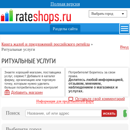
Полная версия
Книга жалоб и предложений российского ретейла
»
Вход
Ритуальные услуги
РИТУАЛЬНЫЕ УСЛУГИ
Знаете хороший магазин, поставщика
Потребители! Боритесь за свои
услуг, сервис? Добавьте в каталог
права.
Делитесь любой информацией,
фирму, организацию или торговую
отзывом, мнением,
точку, которым нужно уделить
наблюдением о магазинах и
больше потребительского контроля!
услугах.
Добавить магазин
Оставьте свой комментарий
Информация для представителей фирм
Поиск
на
ка
Выберите город