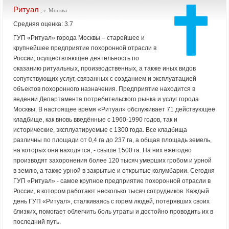
Ритуал
, г. Москва
Средняя оценка: 3.7
ГУП «Ритуал» города Москвы – старейшее и
крупнейшее предприятие похоронной отрасли в
России, осуществляющее деятельность по
оказанию ритуальных, производственных, а также иных видов
сопутствующих услуг, связанных с созданием и эксплуатацией
объектов похоронного назначения. Предприятие находится в
ведении Департамента потребительского рынка и услуг города
Москвы. В настоящее время «Ритуал» обслуживает 71 действующее
кладбище, как вновь введённые с 1960-1990 годов, так и
исторические, эксплуатируемые с 1300 года. Все кладбища
различны по площади от 0,4 га до 237 га, а общая площадь земель,
на которых они находятся, - свыше 1500 га. На них ежегодно
производят захоронения более 120 тысяч умерших гробом и урной
в землю, а также урной в закрытые и открытые колумбарии. Сегодня
ГУП «Ритуал» - самое крупное предприятие похоронной отрасли в
России, в котором работают несколько тысяч сотрудников. Каждый
день ГУП «Ритуал», сталкиваясь с горем людей, потерявших своих
близких, помогает облегчить боль утраты и достойно проводить их в
последний путь.