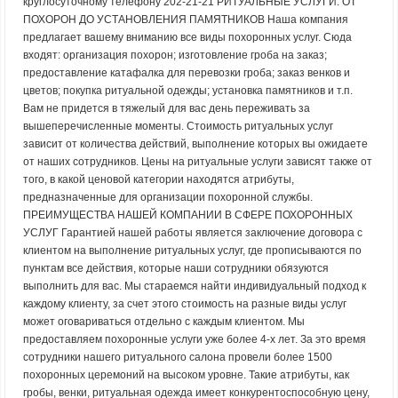
круглосуточному телефону 202-21-21 РИТУАЛЬНЫЕ УСЛУГИ: ОТ
ПОХОРОН ДО УСТАНОВЛЕНИЯ ПАМЯТНИКОВ Наша компания
предлагает вашему вниманию все виды похоронных услуг. Сюда
входят: организация похорон; изготовление гроба на заказ;
предоставление катафалка для перевозки гроба; заказ венков и
цветов; покупка ритуальной одежды; установка памятников и т.п.
Вам не придется в тяжелый для вас день переживать за
вышеперечисленные моменты. Стоимость ритуальных услуг
зависит от количества действий, выполнение которых вы ожидаете
от наших сотрудников. Цены на ритуальные услуги зависят также от
того, в какой ценовой категории находятся атрибуты,
предназначенные для организации похоронной службы.
ПРЕИМУЩЕСТВА НАШЕЙ КОМПАНИИ В СФЕРЕ ПОХОРОННЫХ
УСЛУГ Гарантией нашей работы является заключение договора с
клиентом на выполнение ритуальных услуг, где прописываются по
пунктам все действия, которые наши сотрудники обязуются
выполнить для вас. Мы стараемся найти индивидуальный подход к
каждому клиенту, за счет этого стоимость на разные виды услуг
может оговариваться отдельно с каждым клиентом. Мы
предоставляем похоронные услуги уже более 4-х лет. За это время
сотрудники нашего ритуального салона провели более 1500
похоронных церемоний на высоком уровне. Такие атрибуты, как
гробы, венки, ритуальная одежда имеет конкурентоспособную цену,