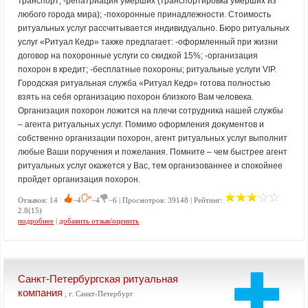
транспорт; -репатриация умерших (транспортировка умерших из
любого города мира); -похоронные принадлежности. Стоимость
ритуальных услуг рассчитывается индивидуально. Бюро ритуальных
услуг «Ритуал Кедр» также предлагает: -оформленный при жизни
договор на похоронные услуги со скидкой 15%; -организация
похорон в кредит; -бесплатные похороны; ритуальные услуги VIP.
Городская ритуальная служба «Ритуал Кедр» готова полностью
взять на себя организацию похорон близкого Вам человека.
Организация похорон ложится на плечи сотрудника нашей службы
– агента ритуальных услуг. Помимо оформления документов и
собственно организации похорон, агент ритуальных услуг выполнит
любые Ваши поручения и пожелания. Помните – чем быстрее агент
ритуальных услуг окажется у Вас, тем организованнее и спокойнее
пройдет организация похорон.
Отзывов: 14
−4
−4
−6 | Просмотров: 39148 | Рейтинг:
2.8(15)
подробнее
|
добавить отзыв/оценить
Санкт-Петербургская ритуальная
компания
, г. Санкт-Петербург