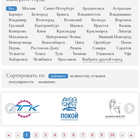
Москва
Санкт-Петербург
Архангельск
Астрахань
Все
Барнаул
Белгород
Брянск
Владивосток
Владикавказ
Владимир
Волгоград
Волжский
Вологда
Воронеж
Грозный
Екатеринбург
Ижевск
Иркутск
Казань
Кемерово
Киев
Краснодар
Красноярск
Липецк
Махачкала
Набережные Челны
Нижний Новгород
Новокузнецк
Новосибирск
Омск
Оренбург
Пенза
Пермь
Ростов-на-Дону
Рязань
Самара
Саратов
Тольятти
Томск
Тула
Тюмень
Ульяновск
Уфа
Хабаровск
Челябинск
Ярославль
Выбрать другой город
Сортировать по
количеству отзывов
рейтингу
популярности
названию
«
‹
1
2
3
4
5
6
7
8
9
10
›
»