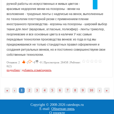
ручной работы из искусственных и живых цветов -
красивые недорогие венки на похороны - венки на
возложение - траурные ленты с надписью на венок, выполненные
по технологии плоттерной резки с применением пленки
иностранного производства - корзины на похороны - широкий выбор
ткани для лент (муаровые, атласные, полиэфир) - ленты триколор,
георгиевские и все основные цвета в наличии У нас самые
передовые технологии производства венков: из года в год мы
придерживаемся не только стандартных правил оформления и
создания ритуальных венков, но и постоянно совершенствуем свои
собственные технологии.
Отзывов: 2
−2
−0
−0 | Просмотров: 26458 | Рейтинг:
0(2)
подробнее
|
добавить отзыв/оценить
«
‹
1
2
3
4
5
6
7
8
9
10
›
»
Copyright © 2008-
2026 rateshops.ru
E-mail:
Обратная связь
О проекте