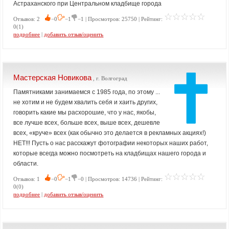
Астраханского при Центральном кладбище города
Отзывов: 2
−0
−1
−1 | Просмотров: 25750 | Рейтинг:
0(1)
подробнее
|
добавить отзыв/оценить
Мастерская Новикова
, г. Волгоград
Памятниками занимаемся с 1985 года, по этому ...
не хотим и не будем хвалить себя и хаить других,
говорить какие мы расхорошие, что у нас, якобы,
все лучше всех, больше всех, выше всех, дешевле
всех, «круче» всех (как обычно это делается в рекламных акциях!)
НЕТ!!! Пусть о нас расскажут фотографии некоторых наших работ,
которые всегда можно посмотреть на кладбищах нашего города и
области.
Отзывов: 1
−0
−1
−0 | Просмотров: 14736 | Рейтинг:
0(0)
подробнее
|
добавить отзыв/оценить