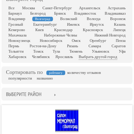
Все
Москва
Санкт-Петербург
Архангельск
Астрахань
Барнаул
Белгород
Брянск
Владивосток
Владикавказ
Владимир
Волжский
Вологда
Воронеж
Волгоград
Грозный
Екатеринбург
Ижевск
Иркутск
Казань
Кемерово
Киев
Краснодар
Красноярск
Липецк
Махачкала
Набережные Челны
Нижний Новгород
Новокузнецк
Новосибирск
Омск
Оренбург
Пенза
Пермь
Ростов-на-Дону
Рязань
Самара
Саратов
Тольятти
Томск
Тула
Тюмень
Ульяновск
Уфа
Хабаровск
Челябинск
Ярославль
Выбрать другой город
Сортировать по
количеству отзывов
рейтингу
популярности
названию
ВЫБЕРИТЕ РАЙОН