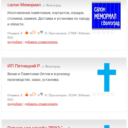
салон Мемориал
, г. Волгоград
Изготовление памятников, портретов, оградок,
столиков, скамеек. Доставка и установка по городу
и области.
Отзывов: 0
−0
−0
−0 | Просмотров: 27068 | Рейтинг:
0(0)
подробнее
|
добавить отзыв/оценить
ИП Пятницкий Р
, г. Волгоград
Венки и Памятники Оптом и в розницу
производство, заказ, установка.
Отзывов: 0
−0
−0
−0 | Просмотров: 10104 | Рейтинг:
0(0)
подробнее
|
добавить отзыв/оценить
Ритуальная служба "ВЕКЪ"