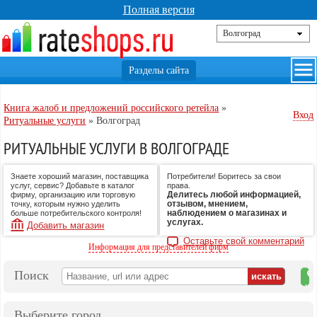
Полная версия
Книга жалоб и предложений российского ретейла
»
Вход
Ритуальные услуги
»
Волгоград
РИТУАЛЬНЫЕ УСЛУГИ В ВОЛГОГРАДЕ
Знаете хороший магазин, поставщика
Потребители! Боритесь за свои
услуг, сервис? Добавьте в каталог
права.
Делитесь любой информацией,
фирму, организацию или торговую
отзывом, мнением,
точку, которым нужно уделить
наблюдением о магазинах и
больше потребительского контроля!
услугах.
Добавить магазин
Оставьте свой комментарий
Информация для представителей фирм
Поиск
на
ка
Выберите город