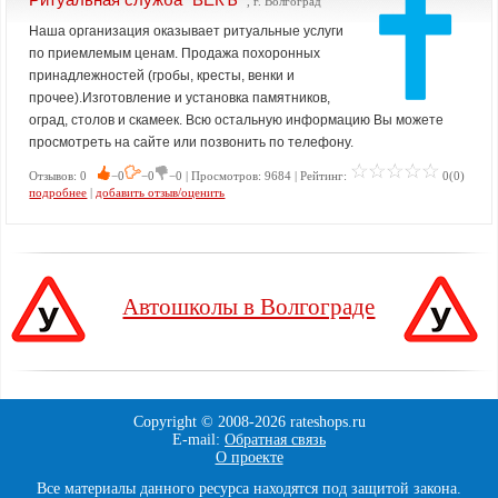
, г. Волгоград
Наша организация оказывает ритуальные услуги
по приемлемым ценам. Продажа похоронных
принадлежностей (гробы, кресты, венки и
прочее).Изготовление и установка памятников,
оград, столов и скамеек. Всю остальную информацию Вы можете
просмотреть на сайте или позвонить по телефону.
Отзывов: 0
−0
−0
−0 | Просмотров: 9684 | Рейтинг:
0(0)
подробнее
|
добавить отзыв/оценить
Автошколы в Волгограде
Copyright © 2008-
2026 rateshops.ru
E-mail:
Обратная связь
О проекте
Все материалы данного ресурса находятся под защитой закона.