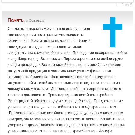
1—5 из 5.
Память
, г. Волгоград
Среди оказываемых услуг нашей организацией
при проведении похо- рон можно выделить
следующие: -Услуги агента похорон по оформле-
нию документов для захоронения, а также
свидетельства о смерти, бесплатно. -Проведение похорон на любом
клад- бище города Волгограда. -Перезахоронение на любое другое
кладбище города и Волгоградской области. -Широкий ассортимент
ритуальной продукции с максимальным учетом финансовых
возможностей клиента. -Изготовление веночной продукции из
искусственной и живой зелени и живых цветов, в том числе по ин-
дивидуальным заказам. -Доставка покойного в морг и из мор- га, а
также на дом клиента. -Транспортировка покойного в районы
Волгоградской области и другие го- рода России. -Предоставление
услуг по сопровож- дению покойного авиа- и ж/д транс- портом.
-Временное хранение покойного в ин- дивидуальных холодильных
камерах, бальзамация и санитарно-космети- ческая обработка тел
умерших. -Предоставление комнат для проща- ния с холодильными
установками из стекла. -Отпевание в храме Святого Иосифа