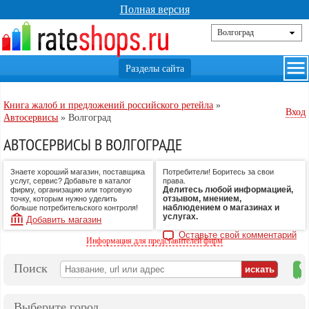
Полная версия
Книга жалоб и предложений российского ретейла
»
Вход
Автосервисы
»
Волгоград
АВТОСЕРВИСЫ В ВОЛГОГРАДЕ
Знаете хороший магазин, поставщика
Потребители! Боритесь за свои
услуг, сервис? Добавьте в каталог
права.
Делитесь любой информацией,
фирму, организацию или торговую
отзывом, мнением,
точку, которым нужно уделить
наблюдением о магазинах и
больше потребительского контроля!
услугах.
Добавить магазин
Оставьте свой комментарий
Информация для представителей фирм
Поиск
на
ка
Выберите город