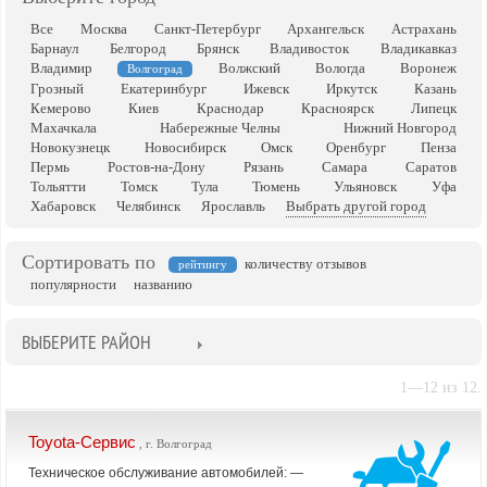
Все
Москва
Санкт-Петербург
Архангельск
Астрахань
Барнаул
Белгород
Брянск
Владивосток
Владикавказ
Владимир
Волжский
Вологда
Воронеж
Волгоград
Грозный
Екатеринбург
Ижевск
Иркутск
Казань
Кемерово
Киев
Краснодар
Красноярск
Липецк
Махачкала
Набережные Челны
Нижний Новгород
Новокузнецк
Новосибирск
Омск
Оренбург
Пенза
Пермь
Ростов-на-Дону
Рязань
Самара
Саратов
Тольятти
Томск
Тула
Тюмень
Ульяновск
Уфа
Хабаровск
Челябинск
Ярославль
Выбрать другой город
Сортировать по
количеству отзывов
рейтингу
популярности
названию
ВЫБЕРИТЕ РАЙОН
1—12 из 12.
Toyota-Сервис
, г. Волгоград
Техническое обслуживание автомобилей: —