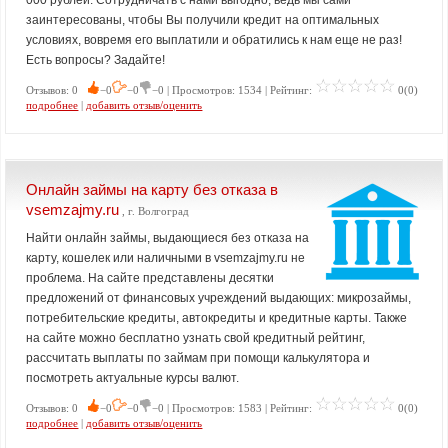
000 рублей. Сотрудничать с нами выгодно, ведь мы сами
заинтересованы, чтобы Вы получили кредит на оптимальных
условиях, вовремя его выплатили и обратились к нам еще не раз!
Есть вопросы? Задайте!
Отзывов: 0
−0
−0
−0 | Просмотров: 1534 | Рейтинг:
0(0)
подробнее
|
добавить отзыв/оценить
Онлайн займы на карту без отказа в
vsemzajmy.ru
, г. Волгоград
Найти онлайн займы, выдающиеся без отказа на
карту, кошелек или наличными в vsemzajmy.ru не
проблема. На сайте представлены десятки
предложений от финансовых учреждений выдающих: микрозаймы,
потребительские кредиты, автокредиты и кредитные карты. Также
на сайте можно бесплатно узнать свой кредитный рейтинг,
рассчитать выплаты по займам при помощи калькулятора и
посмотреть актуальные курсы валют.
Отзывов: 0
−0
−0
−0 | Просмотров: 1583 | Рейтинг:
0(0)
подробнее
|
добавить отзыв/оценить