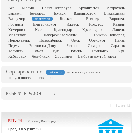
Все
Москва
Санкт-Петербург
Архангельск
Астрахань
Барнаул
Белгород
Брянск
Владивосток
Владикавказ
Владимир
Волжский
Вологда
Воронеж
Волгоград
Грозный
Екатеринбург
Ижевск
Иркутск
Казань
Кемерово
Киев
Краснодар
Красноярск
Липецк
Махачкала
Набережные Челны
Нижний Новгород
Новокузнецк
Новосибирск
Омск
Оренбург
Пенза
Пермь
Ростов-на-Дону
Рязань
Самара
Саратов
Тольятти
Томск
Тула
Тюмень
Ульяновск
Уфа
Хабаровск
Челябинск
Ярославль
Выбрать другой город
Сортировать по
количеству отзывов
рейтингу
популярности
названию
ВЫБЕРИТЕ РАЙОН
1—14 из 14.
ВТБ 24
, г. Москва , Волгоград
Средняя оценка: 2.6