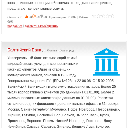
конверсионные операции, обеспечивают хеджирование рисков,
предлагают депозитарные услуги.
Отзывов: 0
−0
−0
−0 | Просмотров: 26887 | Рейтинг:
0(0)
подробнее
|
добавить отзыв/оценить
Балтийский Банк
, г. Москва , Волгоград
Универсальный банк, оказывающий самый
широкий спектр услуг для корпоративных и
частных клиентов. Один из старейших
коммерческих банков, основан в 1989 году.
Генеральная лицензия ГУ ЦБРФ №128 от 22.06.06. С 15.02.2005
Балтийский Банк входит в систему страхования вкладов. Более 25
тысяч корпоративных клиентов (по данным на 01.01.09). Более 2
миллионов частных клиентов (по данным на 01.01.09). Развитая
сеть иногородних филиалов и дополнительных офисов в 31 городе:
Москва, Санкт-Петербург, Мурманск, Псков, Новгород, Петрозаводск,
Кириши, Гатчина, Сосновый Бор, Волхов, Выборг, Тверь, Курск,
Ярославль, Воронеж, Пермь, Нижний Новгород, Ростов-на-Дону,
Челябинск, Самара, Саратов, Энгельс, Великие Луки, Бологое,