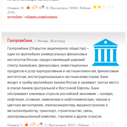
Отзывов: 18
−1
−9
−8 | Просмотров: 56940 | Рейтинг:
2(18)
подробнее
|
добавить отзыв/оценить
Газпромбанк
, г. Москва , Волгоград
Газпромбанк (Открытое акционерное общество) –
один из крупнейших универсальных финансовых
институтов России, предоставляющий широкий
спектр банковских, финансовых, инвестиционных
продуктов и услуг корпоративным и частным клиентам, финансовым
институтам, институциональным и частным инвесторам. Банк
входит в тройку крупнейших банков России и занимает третье место
в списке банков Центральной и Восточной Европы. Банк
обслуживает ключевые отрасли российской экономики – газовую,
нефтяную, атомную, химическую и нефтехимическую, черную и
цветную металлургию, электроэнергетику, машиностроение и
металлообработку, транспорт, строительство, связь,
агропромышленный комплекс, торговлю и другие отрасли.
Отзывов: 5
−1
−2
−2 | Просмотров: 30327 | Рейтинг: