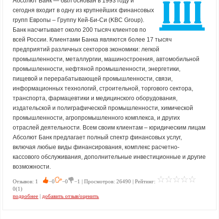
Абсолют Банк — был основан в 1993 году и
сегодня входит в одну из крупнейших финансовых
групп Европы – Группу Кей-Би-Си (KBC Group).
Банк насчитывает около 200 тысяч клиентов по
всей России. Клиентами Банка являются более 17 тысяч
предприятий различных секторов экономики: легкой
промышленности, металлургии, машиностроения, автомобильной
промышленности, нефтяной промышленности, энергетики,
пищевой и перерабатывающей промышленности, связи,
информационных технологий, строительной, торгового сектора,
транспорта, фармацевтики и медицинского оборудования,
издательской и полиграфической промышленности, химической
промышленности, агропромышленного комплекса, и других
отраслей деятельности. Всем своим клиентам – юридическим лицам
Абсолют Банк предлагает полный спектр финансовых услуг,
включая любые виды финансирования, комплекс расчетно-
кассового обслуживания, дополнительные инвестиционные и другие
возможности.
Отзывов: 1
−0
−0
−1 | Просмотров: 26490 | Рейтинг:
0(1)
подробнее
|
добавить отзыв/оценить