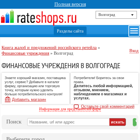
Полная версия
Книга жалоб и предложений российского ретейла
»
Вход
Финансовые учреждения
»
Волгоград
ФИНАНСОВЫЕ УЧРЕЖДЕНИЯ В ВОЛГОГРАДЕ
Знаете хороший магазин, поставщика
Потребители! Боритесь за свои
услуг, сервис? Добавьте в каталог
права.
Делитесь любой информацией,
фирму, организацию или торговую
отзывом, мнением,
точку, которым нужно уделить
наблюдением о магазинах и
больше потребительского контроля!
услугах.
Добавить магазин
Оставьте свой комментарий
Информация для представителей фирм
Поиск
на
ка
Выберите город