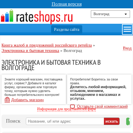
Полная версия
Книга жалоб и предложений российского ретейла
»
Вход
Электроника и бытовая техника
»
Волгоград
ЭЛЕКТРОНИКА И БЫТОВАЯ ТЕХНИКА В
ВОЛГОГРАДЕ
Знаете хороший магазин, поставщика
Потребители! Боритесь за свои
услуг, сервис? Добавьте в каталог
права.
Делитесь любой информацией,
фирму, организацию или торговую
отзывом, мнением,
точку, которым нужно уделить
наблюдением о магазинах и
больше потребительского контроля!
услугах.
Добавить магазин
Оставьте свой комментарий
Информация для представителей фирм
Поиск
на
ка