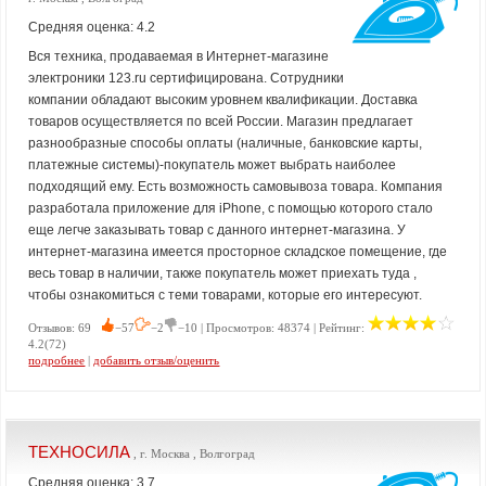
Средняя оценка: 4.2
Вся техника, продаваемая в Интернет-магазине
электроники 123.ru сертифицирована. Сотрудники
компании обладают высоким уровнем квалификации. Доставка
товаров осуществляется по всей России. Магазин предлагает
разнообразные способы оплаты (наличные, банковские карты,
платежные системы)-покупатель может выбрать наиболее
подходящий ему. Есть возможность самовывоза товара. Компания
разработала приложение для iPhone, с помощью которого стало
еще легче заказывать товар с данного интернет-магазина. У
интернет-магазина имеется просторное складское помещение, где
весь товар в наличии, также покупатель может приехать туда ,
чтобы ознакомиться с теми товарами, которые его интересуют.
Отзывов: 69
−57
−2
−10 | Просмотров: 48374 | Рейтинг:
4.2(72)
подробнее
|
добавить отзыв/оценить
ТЕХНОСИЛА
, г. Москва , Волгоград
Средняя оценка: 3.7