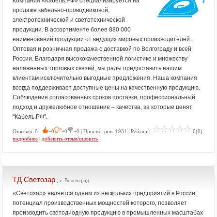
Компания «Кабель.РФ» специализируется на
продаже кабельно-проводниковой,
электротехнической и светотехнической
продукции. В ассортименте более 880 000
наименований продукции от ведущих мировых производителей.
Оптовая и розничная продажа с доставкой по Волгограду и всей
России. Благодаря высококачественной логистике и множеству
налаженных торговых связей, мы рады предоставить нашим
клиентам исключительно выгодные предложения. Наша компания
всегда поддерживает доступные цены на качественную продукцию.
Соблюдение согласованных сроков поставки, профессиональный
подход и дружелюбное отношение – качества, за которые ценят
"Кабель.РФ".
Отзывов: 0
−0
−0
−0 | Просмотров: 1931 | Рейтинг:
0(0)
подробнее
|
добавить отзыв/оценить
ТД Светозар
, г. Волгоград
«Светозар» является одним из нескольких предприятий в России,
потенциал производственных мощностей которого, позволяет
производить светодиодную продукцию в промышленных масштабах