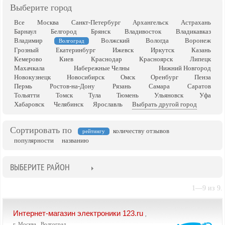
Выберите город
Все
Москва
Санкт-Петербург
Архангельск
Астрахань
Барнаул
Белгород
Брянск
Владивосток
Владикавказ
Владимир
Волжский
Вологда
Воронеж
Волгоград
Грозный
Екатеринбург
Ижевск
Иркутск
Казань
Кемерово
Киев
Краснодар
Красноярск
Липецк
Махачкала
Набережные Челны
Нижний Новгород
Новокузнецк
Новосибирск
Омск
Оренбург
Пенза
Пермь
Ростов-на-Дону
Рязань
Самара
Саратов
Тольятти
Томск
Тула
Тюмень
Ульяновск
Уфа
Хабаровск
Челябинск
Ярославль
Выбрать другой город
Сортировать по
количеству отзывов
рейтингу
популярности
названию
ВЫБЕРИТЕ РАЙОН
1—9 из 9.
Интернет-магазин электроники 123.ru
,
г. Москва , Волгоград