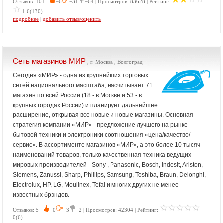
Отзывов: 101
−6
−31
−64 | Просмотров: 83628 | Рейтинг:
1.6(130)
подробнее
|
добавить отзыв/оценить
Сеть магазинов МИР
, г. Москва , Волгоград
Сегодня «МИР» - одна из крупнейших торговых
сетей национального масштаба, насчитывает 71
магазин по всей России (18 - в Москве и 53 - в
крупных городах России) и планирует дальнейшее
расширение, открывая все новые и новые магазины. Основная
стратегия компании «МИР» - предложение лучшего на рынке
бытовой техники и электроники соотношения «цена/качество/
сервис». В ассортименте магазинов «МИР», а это более 10 тысяч
наименований товаров, только качественная техника ведущих
мировых производителей - Sony , Panasonic, Bosch, Indesit, Ariston,
Siemens, Zanussi, Sharp, Phillips, Samsung, Toshiba, Braun, Delonghi,
Electrolux, HP, LG, Moulinex, Tefal и многих других не менее
известных брэндов.
Отзывов: 5
−0
−3
−2 | Просмотров: 42304 | Рейтинг:
0(6)