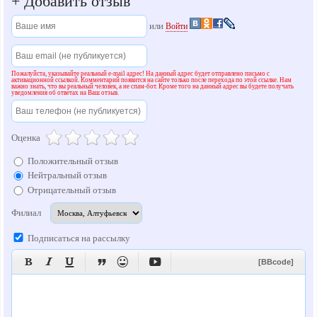
+
Добавить отзыв
или
Войти
Пожалуйста, указывайте реальный e-mail адрес! На данный адрес будет отправлено письмо с
активационной ссылкой. Комментарий появится на сайте только после перехода по этой ссылке. Нам
важно знать, что вы реальный человек, а не спам-бот. Кроме того на данный адрес вы будете получать
уведомления об ответах на Ваш отзыв.
Оценка
Положительный отзыв
Нейтральный отзыв
Отрицательный отзыв
Филиал
Подписаться на рассылку






[BBcode]