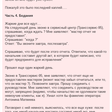
Пожалуй это было последней каплей.....
Часть 4. Бодания
Жаркие дни все идут....
На следующий день звоню в сервисный центр (Транссервис-95),
спрашиваю, когда ждать ? Мне заявляют: "мастер отчет не
предоставил".
Спрашиваю: "когда ?"
Ответ: "Вы звоните завтра, послезавтра".
Спрашиваю, что будет после этого отчета. Ответили, что какой-то
начальник составит другой акт, в котором будет написано, что
будет предпринято для исправления"
Прошел еще один жаркий день.
Звоню в Транссервис-95, мне заявляют, что отчет еще не
предоставлен мастером (может мастер забыл отчитаться, или то,
что он мастер ?). Позвоните завтра. Прошу соединить с
руководством. Мне заявляют, что соединить с руководством не
могут, запрещено (видимо, чтобы начальство не одолевали такие
невезучие клиенты, как я). Узнал хотя бы фамилию оператора:
Антонина Матвеева
Поговорил с ней немного, выяснилось, что все еще хуже: после
того, как некий начальник мастера составит некий акт, мне