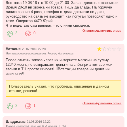
Доставка 19.08.16 г. с 10-00 до 21-00. За час должны отзвониться.
Время 20-10 ни звонка ни товара. Тишь да гладь. На горячую
линию звонил 4 раза, телефон отдела доставки не дают,
руководство на связь не выходит, как попугаи повторяют одно и
тоже. Оператор 4479 Юрий.
Что поделать сам виноват, что с ними связался.
Ответить/дополнить отзыв
3
0
Наталья
29.07.2016 22:20
Местоположение пользователя: Россия, Архангельск
После отмены заказа через их интернете магазин на сумму
12340,месяц не возвращают деньги на счёт,при этом все мои
звонки в ТЦ просто игнорят!!!!Вот так,ни товара ни денег ни
извинений!
Пользователь указал, что проблема, описанная в данном
отзыве, решена!
Ответить/дополнить отзыв
2
1
Владислав
21.06.2016 12:22
Филиал: Волгоград, пр-т им. В.И. Ленина, д. 65К