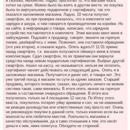
и сколько, непонятно. Ладно, проглотил то, что магазин чхать
хотел на сроки. Можно было бы взять в другом месте, но покупка
была по виртуальному подарочном у сертификату, так что
оказался заложником магазина. Ладно, 10 числа получил
смартфон, но при проверке оказалось, что в комплекте нет
зарядки и шнура, о чем говорится производителем на коробке. Но
на сайте, в информации о товаре, написано, что зарядное
устройство поставляется в комплекте. Этим магазин ввел меня в
заблуждение. Подошёл к продавцу, говорят, звоните на горячую
линию, разбирайтесь с ними. Позвонил, они составили обращение
(это уже второе), и сказали ждать. Опять ждать!!! 11.01 принес
назад смартфон, т.к. магазин получается обманул меня в плане
комплектации. Сдал смартфон, по их правилам они вернули
средства назад новым подарочным сертификатом. Выбрал другой
смартфон, пошел на кассу, но оказывается, нельзя им оплатить,
сертификат начнет действовать на следующий день. Опять я в
заложниках магазина. Получается и денег нет, и товара нет. Это
уже третий поход в магазин по сути за одним заказом. Старший
продавец, которого позвали, сказал, мы сделать ничего не можем
система такая, сами виноваты. В итоге опять звонок на горячую
линию и составление очередного обращения. В итоге все
получилось только на 4 посещение 12 числа. По Итогу этого
квеста, покупатель потерял уйму времени и сил, но ни извинений,
ни реакции руководства или ответственных лиц просто нет. Очень
не рекомендую покупки в данной сети, только конечно если вы не
мазохисты или любители квестов. Лояльность магазина и
качество обслуживания, да и само отношение к тем, кто несёт
деньги к ним, ниже плинтуса. Обходите их стороной.