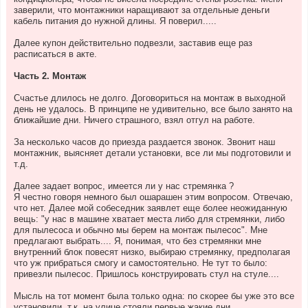
заверили, что монтажники наращивают за отдельные деньги
кабель питания до нужной длины. Я поверил.....
Далее купон действительно подвезли, заставив еще раз
расписаться в акте.
Часть 2. Монтаж
Счастье длилось не долго. Договориться на монтаж в выходной
день не удалось. В принципе не удивительно, все было занято на
ближайшие дни. Ничего страшного, взял отгул на работе.
За несколько часов до приезда раздается звонок. Звонит наш
монтажник, выясняет детали установки, все ли мы подготовили и
т.д.
Далее задает вопрос, имеется ли у нас стремянка ?
Я честно говоря немного был ошарашен этим вопросом. Отвечаю,
что нет. Далее мой собеседник заявлет еще более неожиданную
вещь: "у нас в машине хватает места либо для стремянки, либо
для пылесоса и обычно мы берем на монтаж пылесос". Мне
предлагают выбрать.... Я, понимая, что без стремянки мне
внутренний блок повесят низко, выбираю стремянку, предполагая
что уж прибраться смогу и самостоятельно. Не тут то было:
привезли пылесос. Пришлось конструировать стул на стуле....
Мысль на тот момент была только одна: по скорее бы уже это все
установили, т.к. на улице стояли первые жакие дни.