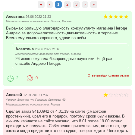
«
‹
1
2
3
›
»
Алевтина
26.06.2022 21:23
Местоположение пользователя: Россия, Москва
Выражаю большую благодарность консультанту магазина Негоде
Андрею за доброжелательность,внимательность и терпение.
Всего ему самого хорошего, удачи во всём.
Алевтина
26.06.2022 21:40
Местоположение пользователя: Россия, Москва
26 июня покупала беспроводные наушники. Ещё раз
спасибо Андрею Негоде.
Ответить/дополнить отзыв
2
0
Алексей
12.01.2019 17:37
Филиал: Воронеж, ул. Генерала Лизюкова, 60
Местоположение пользователя: Россия
Сделал заказ 94100942 от 4.01.19 на сайте (смартфон
простенький), брал его в подарок, поэтому сроки были важны. В
личном кабинете на сайте указано, что 8.01 после 19.00 можно
приходить и получать. Собственно пришел за ним, но его нет, где
заказ и когда придет ни кто не в курсе, говорят ждите. Чего ждать