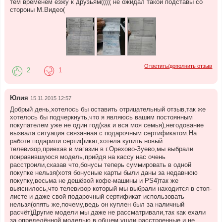
тем временем езжу к друзьям((((( не ожидал такой подставы со
стороны М.Видео(
Ответить/дополнить отзыв
2
1
Юлия
15.11.2015 12:57
Добрый день,хотелось бы оставить отрицательный отзыв,так же
хотелось бы подчеркнуть,что я являюсь вашим постоянным
покупателем уже не один год(как и вся моя семья),негодование
вызвала ситуация связанная с подарочным сертификатом.На
работе подарили сертификат,хотела купить новый
телевизор,приехав в магазин в г.Орехово-Зуево,мы выбрали
понравившуюся модель,прийдя на кассу нас очень
расстроили,сказав что,бонусы теперь суммировать в одной
покупке нельзя(хотя бонусные карты были даны за недавнюю
покупку,весьма не дешёвой кофе-машины и PS4)так же
выяснилось,что телевизор который мы выбрали находится в стоп-
листе и даже свой подарочный сертификат использовать
нельзя(опять же,почему,ведь он куплен был за наличный
расчёт)Другие модели мы даже не рассматривали,так как ехали
за определённой моделью,в общем ушли расстроенные и не