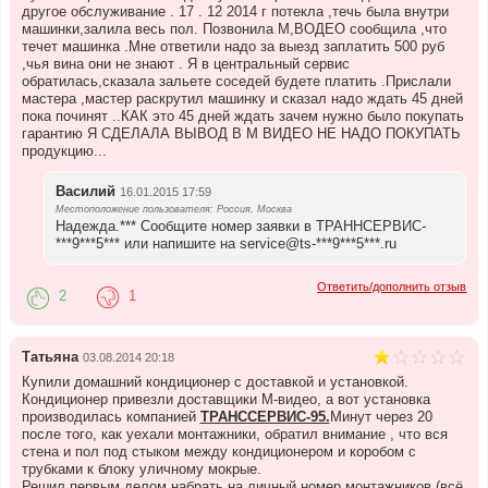
другое обслуживание . 17 . 12 2014 г потекла ,течь была внутри
машинки,залила весь пол. Позвонила М,ВОДЕО сообщила ,что
течет машинка .Мне ответили надо за выезд заплатить 500 руб
,чья вина они не знают . Я в центральный сервис
обратилась,сказала зальете соседей будете платить .Прислали
мастера ,мастер раскрутил машинку и сказал надо ждать 45 дней
пока починят ..КАК это 45 дней ждать зачем нужно было покупать
гарантию Я СДЕЛАЛА ВЫВОД В М ВИДЕО НЕ НАДО ПОКУПАТЬ
продукцию...
Василий
16.01.2015 17:59
Местоположение пользователя: Россия, Москва
Надежда.*** Сообщите номер заявки в ТРАННСЕРВИС-
***9***5*** или напишите на service@ts-***9***5***.ru
Ответить/дополнить отзыв
2
1
Татьяна
03.08.2014 20:18
Купили домашний кондиционер с доставкой и установкой.
Кондиционер привезли доставщики М-видео, а вот установка
производилась компанией
ТРАНССЕРВИС-95.
Минут через 20
после того, как уехали монтажники, обратил внимание , что вся
стена и пол под стыком между кондиционером и коробом с
трубками к блоку уличному мокрые.
Решил первым делом набрать на личный номер монтажников (всё