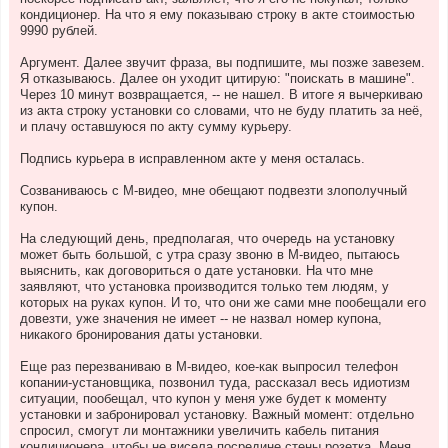
кондиционер. На что я ему показываю строку в акте стоимостью
9990 рублей.
Аргумент. Далее звучит фраза, вы подпишите, мы позже завезем.
Я отказываюсь. Далее он уходит цитирую: "поискать в машине".
Через 10 минут возвращается, -- не нашел. В итоге я вычеркиваю
из акта строку установки со словами, что не буду платить за неё,
и плачу оставшуюся по акту сумму курьеру.
Подпись курьера в исправленном акте у меня осталась.
Созваниваюсь с М-видео, мне обещают подвезти злополучный
купон.
На следующий день, предполагая, что очередь на установку
может быть большой, с утра сразу звоню в М-видео, пытаюсь
выяснить, как договориться о дате установки. На что мне
заявляют, что установка производится только тем людям, у
которых на руках купон. И то, что они же сами мне пообещали его
довезти, уже значения не имеет -- не назвал номер купона,
никакого бронирования даты установки.
Еще раз перезваниваю в М-видео, кое-как выпросил телефон
копании-установщика, позвонил туда, рассказал весь идиотизм
ситуации, пообещал, что купон у меня уже будет к моменту
установки и забронировал установку. Важный момент: отдельно
спросил, смогут ли монтажники увеличить кабель питания
кондиционера, чтобы не висела посредине стены розетка. Меня