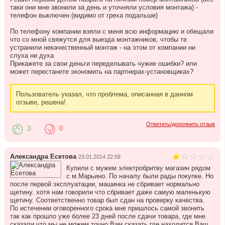
таки они мне звонили за день и уточняли условия монтажа) -
телефон выключен (видимо от греха подальше)
По телефону компании взяли с меня всю информацию и обещали
что со мной свяжутся для выезда монтажников, чтобы те
устранили некачественный монтаж - на этом от компании ни
слуха ни духа
Прикажете за свои деньги переделывать чужие ошибки? или
может перестанете экономить на партнерах-установщиках?
Пользователь указал, что проблема, описанная в данном
отзыве, решена!
Ответить/дополнить отзыв
3
0
Александра Есетова
23.01.2014 22:58
Купили с мужем электробритву магазин рядом
с м.Марьино. По началу были рады покупке. Но
после первой эксплуатации, машинка не сбривает нормально
щетину. хотя нам говорили что сбривает даже самую маленькую
щетину. Соответственно товар был сдан на проверку качества.
По истечении оговоренного срока мне пришлось самой звонить
так как прошло уже более 23 дней после сдачи товара, где мне
сказали что мы не можем точно Вам сказать где находится Ваш