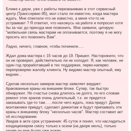
Ближе к двум, уже с работы перезваниваю в этот сервисный
центр (Транссервис-95), мол стало ли известно, когда мастера
ждать. Мне ответили что не известно, а меня что-то не
устраивает ? Я ответил, что нахожусь на работе и попросил хотя
бы за час до прихода мне позвонить. Мне заявили, цитирую:
"мобильная связь мастерам не оплачивается, поэтому я не могу
просить его позвонить Вам".
Ладно, ничего, главное, чтобы починили.....
Ждал дома мастера с 15 часов до 19. Пришел. Насторожило, что
он не проверил, действительно ли не холодит. Я, как человек, не
один год проработавший в тех поддержке, перво-наперво
перепроверяю жалобу клиента. Ну видимо мастер опытный, ему
виднее...
Сделав несколько замеров мастер заявляет вердикт:
бракованные краны на внешнем блоке. Супер, так быстро
обнаружил. Но счастье снова длилось не долго, по его словам
ремонт этих кранов очень длительный, т.к. их придется
заказывать где-то там......после чего ждать, пока придут. Далее
монтажники приедут, сделают демонтаж и будут припаивать эти
краны к внешнему блоку "несколько часов". Мастер составил акт
об исследовании.
Увидев в акте срок устранения: 45 суток я понял, что насладиться
кондиционером смогу только к осени (на дворе июль), только
зачем он мне будет уже нужен.