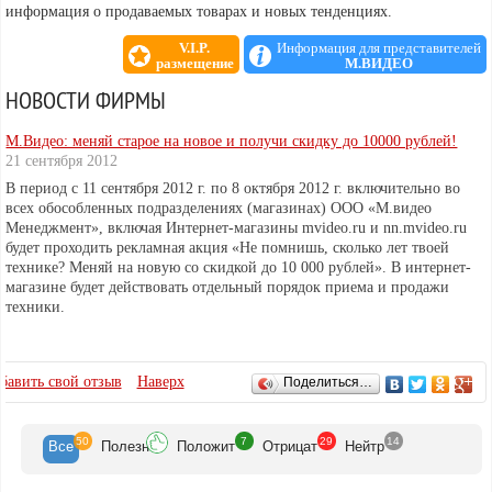
информация о продаваемых товарах и новых тенденциях.
V.I.P.
Информация для представителей
размещение
М.ВИДЕО
НОВОСТИ ФИРМЫ
М.Видео: меняй старое на новое и получи скидку до 10000 рублей!
21 сентября 2012
В период с 11 сентября 2012 г. по 8 октября 2012 г. включительно во
всех обособленных подразделениях (магазинах) ООО «М.видео
Менеджмент», включая Интернет-магазины mvideo.ru и nn.mvideo.ru
будет проходить рекламная акция «Не помнишь, сколько лет твоей
технике? Меняй на новую со скидкой до 10 000 рублей». В интернет-
магазине будет действовать отдельный порядок приема и продажи
техники.
ОТЗЫВЫ
бавить свой отзыв
Наверх
Поделиться…
50
7
29
14
Все
Полезн
Положит
Отрицат
Нейтр