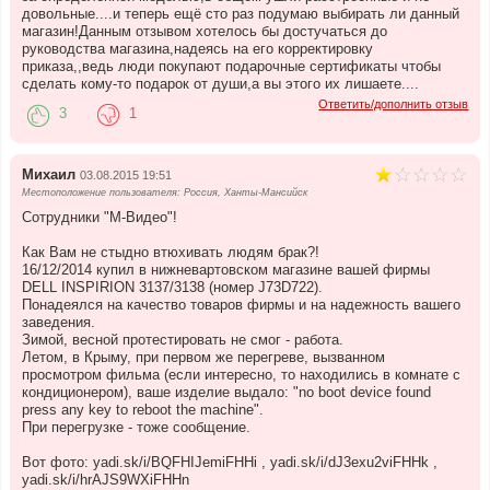
довольные....и теперь ещё сто раз подумаю выбирать ли данный
магазин!Данным отзывом хотелось бы достучаться до
руководства магазина,надеясь на его корректировку
приказа,,ведь люди покупают подарочные сертификаты чтобы
сделать кому-то подарок от души,а вы этого их лишаете....
Ответить/дополнить отзыв
3
1
Михаил
03.08.2015 19:51
Местоположение пользователя: Россия, Ханты-Мансийск
Сотрудники "М-Видео"!
Как Вам не стыдно втюхивать людям брак?!
16/12/2014 купил в нижневартовском магазине вашей фирмы
DELL INSPIRION 3137/3138 (номер J73D722).
Понадеялся на качество товаров фирмы и на надежность вашего
заведения.
Зимой, весной протестировать не смог - работа.
Летом, в Крыму, при первом же перегреве, вызванном
просмотром фильма (если интересно, то находились в комнате с
кондиционером), ваше изделие выдало: "no boot device found
press any key to reboot the machine".
При перегрузке - тоже сообщение.
Вот фото: yadi.sk/i/BQFHIJemiFHHi , yadi.sk/i/dJ3exu2viFHHk ,
yadi.sk/i/hrAJS9WXiFHHn