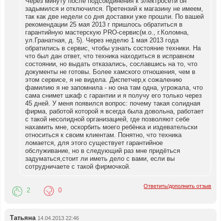
Через минуту после подсоединения к электросети он
задымился и отключился. Претензий к магазину не имеем,
так как две недели со дня доставки уже прошли. По вашей
рекомендации 25 мая 2013 г пришлось обратиться в
гарантийную мастерскую PRO-сервис(м.о., г.Коломна,
ул.Гранатная, д. 5). Через неделю 1 мая 2013 года
обратились в сервис, чтобы узнать состояние техники. На
что был дан ответ, что техника находиться в исправном
состоянии, но выдать отказались, сославшись на то, что
документы не готовы. Более хамского отношения, чем в
этом сервисе, я не видела. Диспетчер,к сожалению
фамилию я не запомнила - но она там одна, угрожала, что
сама снимет шкаф с гарантии и я получу его только через
45 дней. У меня появился вопрос: почему такая солидная
фирма, работой которой я всегда была довольна, работает
с такой несолидной организацией, где позволяют себе
нахамить мне, оскорбить моего ребёнка и издевательски
относиться к своим клиентам. Понятно, что техника
ломается, для этого существует гарантийное
обслуживание, но в следующий раз мне придёться
задуматься,стоит ли иметь дело с вами, если вы
сотрудничаете с такой фирмочкой.
Ответить/дополнить отзыв
2
0
Татьяна
14.04.2013 22:46