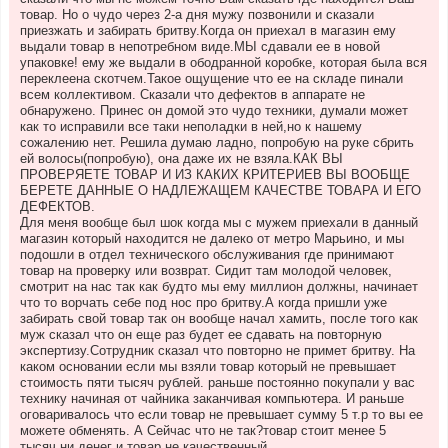
товар. Но о чудо через 2-а дня мужу позвонили и сказали
приезжать и забирать бритву.Когда он приехал в магазин ему
выдали товар в непотребном виде.МЫ сдавали ее в новой
упаковке! ему же выдали в ободранной коробке, которая была вся
переклеена скотчем.Такое ощущение что ее на складе пинали
всем коллективом. Сказали что дефектов в аппарате не
обнаружено. Принес он домой это чудо техники, думали может
как то исправили все таки неполадки в ней,но к нашему
сожалению нет. Решила думаю ладно, попробую на руке сбрить
ей волосы(попробую), она даже их не взяла.КАК ВЫ
ПРОВЕРЯЕТЕ ТОВАР И ИЗ КАКИХ КРИТЕРИЕВ ВЫ ВООБЩЕ
БЕРЕТЕ ДАННЫЕ О НАДЛЕЖАЩЕМ КАЧЕСТВЕ ТОВАРА И ЕГО
ДЕФЕКТОВ.
Для меня вообще был шок когда мы с мужем приехали в данный
магазин который находится не далеко от метро Марьино, и мы
подошли в отдел технического обслуживания где принимают
товар на проверку или возврат. Сидит там молодой человек,
смотрит на нас так как будто мы ему миллион должны, начинает
что то ворчать себе под нос про бритву.А когда пришли уже
забирать свой товар так он вообще начал хамить, после того как
муж сказал что он еще раз будет ее сдавать на повторную
экспертизу.Сотрудник сказал что повторно не примет бритву. На
каком основании если мы взяли товар который не превышает
стоимость пяти тысяч рублей. раньше постоянно покупали у вас
технику начиная от чайника заканчивая компьютера. И раньше
оговаривалось что если товар не превышает сумму 5 т.р то вы ее
можете обменять. А Сейчас что не так?товар стоит менее 5
тысяч.ни денег и товар не качественный.