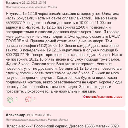
Наталья
21.12.2016 13:46
Местоположение пользователя: Россия
Я купила 15.12.16 через онлайн магазин м-видео утюг. Оплатила
часть бонусами, часть на сайте оплатила картой. Номер заказа
45933377.Утюг должны были доставить с 10-00 по 21-00ч по
адресу в г. Якутске. 16.12.16 позвонили 12-00 ч позвонили и
предварительно и сказали доставка будет через 1 час. Я говорю
меня дома нет и не смогу подойти. Экспедитор сказал это ВАШИ
ПРОБЛЕМЫ. Пришла домой стоит извещение на двери. Там
написан телефон (4112) 36-03-10. Звоню каждый день постоянно
занято. В понедельник 19.12.16 обратилась в службу помощи 8-
800-200-77-75. Говорят претензия составлена, ждите 3 часа. Никто
не позвонил. 20.12.16 опять звоню в службу помощи тоже самое.
Ждите 3 часа. Сказали утюг Ваш где то потерялся. Никто не
позвонил, утюг не доставили. Сегодня 21.12.16 опять позвонила в
службу помощи,опять тоже самое ждите 3 часа. Я никак не могу
ни утюг, ни деньги получить. Кажеться как будто м-видео какая
подпольная контора, никто отвественности не берет. Короче люди
не покупайте в онлайн магазине м-видео. Зря только деньги
потратите. Лохотрон-это, а не нормальный магазин.
Ответить/дополнить отзыв
2
1
Александр
19.08.2016 20:05
Местоположение пользователя: Россия, Москва
"Классический" Российский сервис. Договор 15586 магазин 5020.