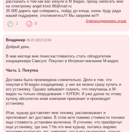
рассказать о том как вас кинули в М Видео, прошу написать мне
на электронку angel.kristi.86@mail.ru
35 000 дарить нре собираюсь, пойду до конца, очень буду рада
вашей поддержке, откликнитесь!!! Мы закроем их!!!
Ответить/дополнить отзыв
2
0
Владимир
05.07.2013 13:04
Добрый день.
В мае месяце мне понесчастливилось стать обладателем
кондиционера Самсунг. Покупал в Интренет-магазине М-видео.
Часть 1. Покупка
Доставка была произведена сомнительно. Дело в том, что
покупая в М-видео кондиционер, у них же можно сразу купить и
его установку. Однако забывают сказать, что покупаешь в М-
видео ты только оборудование + КУПОН. И уже далее по этому
купону абсолютно иная компания приезжает и производит
установку.
Итак, курьер доставляет мне технику, распаковывает и
протягивает акт доставки. В этом акте помимо стоимости техники
еще стоимость установки включена. Я уточняю, что приобретал
еще установку, где она ? На что мне курьер, пытаясь видимо
поскорее подписать акт, заявляет, что я его не покупал, только