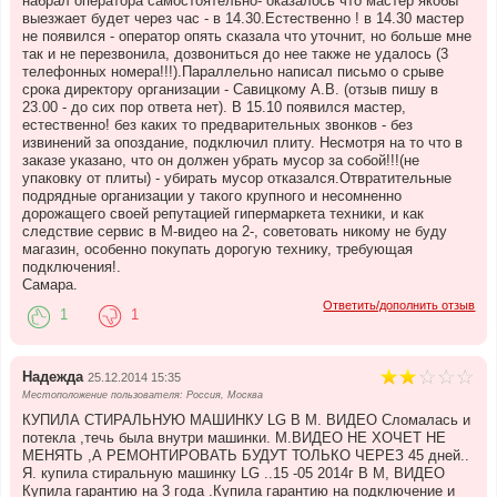
набрал оператора самостоятельно- оказалось что мастер якобы
выезжает будет через час - в 14.30.Естественно ! в 14.30 мастер
не появился - оператор опять сказала что уточнит, но больше мне
так и не перезвонила, дозвониться до нее также не удалось (3
телефонных номера!!!).Параллельно написал письмо о срыве
срока директору организации - Савицкому А.В. (отзыв пишу в
23.00 - до сих пор ответа нет). В 15.10 появился мастер,
естественно! без каких то предварительных звонков - без
извинений за опоздание, подключил плиту. Несмотря на то что в
заказе указано, что он должен убрать мусор за собой!!!(не
упаковку от плиты) - убирать мусор отказался.Отвратительные
подрядные организации у такого крупного и несомненно
дорожащего своей репутацией гипермаркета техники, и как
следствие сервис в М-видео на 2-, советовать никому не буду
магазин, особенно покупать дорогую технику, требующая
подключения!.
Самара.
Ответить/дополнить отзыв
1
1
Надежда
25.12.2014 15:35
Местоположение пользователя: Россия, Москва
КУПИЛА СТИРАЛЬНУЮ МАШИНКУ LG В М. ВИДЕО Сломалась и
потекла ,течь была внутри машинки. М.ВИДЕО НЕ ХОЧЕТ НЕ
МЕНЯТЬ ,А РЕМОНТИРОВАТЬ БУДУТ ТОЛЬКО ЧЕРЕЗ 45 дней..
Я. купила стиральную машинку LG ..15 -05 2014г В М, ВИДЕО
Купила гарантию на 3 года .Купила гарантию на подключение и