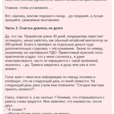
Главное, чтобы установили.....
Вот, наконец, монтаж подошел к концу....до свидания, а лучше
прощайте, уважаемые монтажники.
Часть 3. Счастье длилось не долго
Да, это так. Проработав ровно 40 дней, кондиционер перестает
охлаждать, начал работать как обычный китайский вентилятор за
400 рублей. Благо я приобрел за отдельные деньги чудо
дополнительную страховку + обслуживание. Звоню по номеру,
указанному на сертификате ПДО. Приветливый мужской голос
практически угадал, что у меня случилось, я даже
поинтересовался, часто ли обращаются с такой проблемой,
оказалось -- да. Тревога закралась в душу мне уже в этот
момент...
Голос взял с меня всю информацию по поводу поломки и
пообещал, что на следующий день со мной свяжутся. На
следующий день рано утром мне позвонили: "Сегодня мастера
принять сможете?".
Смогу, ответил я, а во сколько ? Понимая, что отпрашиваться с
работы снова придется. Мне заявляют, что неизвестно, после
двух.
- "А точнее ?"
- «Мастер более точно сказать не может».