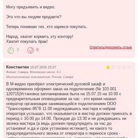
Могу предъявить и видео.
Это что вы людям продаете?
Теперь понимаю тех, кто зарекся покупать.
Народ, хватит кормить эту контору!
Хватит покупать брак!
Ответить/дополнить отзыв
3
0
Константин
15.07.2015 23:27
Филиал: Самара, Московское шоссе, д.1
Местоположение пользователя: Россия, Самара
В М-видео приобрел электрический духовой шкаф и
одновременно оформил заказ на подключение (№ 103 001
120715)Установка запланирована была на 15.07.15 на 10.00 с
предварительным оповещением за час - это время назвал
оператор организации занимающейся подключением ООО
"Транссервис-95"В 11.00 недождавшись мастера и набрав
оператора услышал, что оказывается в мастер должен приехать в
период с 10.00 до 14.00. Прождав до 13.30 и не дождавшись ни
звонка мастера (а ведь должен предупредить за час до
установки! и да и срок установки истекает), ни какого то
предупредительного звонка от оператора о переносе срока -