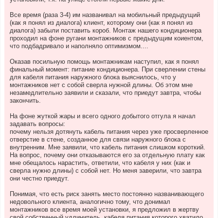
Все время (раза 3-4) им названивал на мобильный предыдущий
(как я понял из диалога) клиент, которому они (как я понял из
диалога) забыли поставить короб. Монтаж нашего кондиционера
проходил на фоне ругани монтажников с предыдущим коиентом,
что подбадривало и наполняло оптимизмом....
Оказав посильную помощь монтажникам наступил, как я понял
финальный момент: питание кондиционера. При сверлении стены
для кабеля питания наружного блока выяснилось, что у
монтажников нет с собой сверла нужной длины. Об этом мне
незамедлительно заявили и сказали, что приедут завтра, чтобы
закончить.
На фоне жуткой жары и всего одного добытого отгула я начал
задавать вопросы:
почему нельзя дотянуть кабель питания через уже просверленное
отверстие в стене, созданное для связи наружного блока с
внутренним. Мне заявили, что кабель питания слишком короткий.
На вопрос, почему они отказываются его за отдельную плату как
мне обещалось нарастить, ответили, что кабеля у них (как и
сверла нужно длины) с собой нет. Но меня заверили, что завтра
они честно приедут.
Понимая, что есть риск занять место постоянно названивающего
недовольного клиента, аналогично тому, что донимал
монтажников все время моей установки, я предложил в жертву
свой собственный удлинитель, кабеля питания которого хватило.