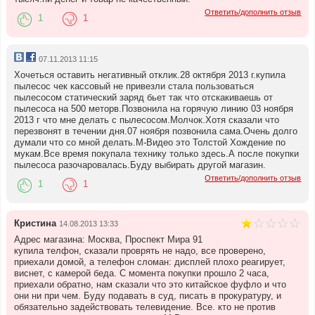
Ответить/дополнить отзыв
1
1
07.11.2013 11:15
Хочеться оставить негативный отклик.28 октября 2013 г.купила
пылесос чек кассовый не привезли стала пользоваться
пылесосом статический заряд бьет так что отскакиваешь от
пылесоса на 500 меторв.Позвонила на горячую линию 03 ноября
2013 г что мне делать с пылесосом.Молчок.Хотя сказали что
перезвонят в течении дня.07 ноября позвонила сама.Очень долго
думали что со мной делать.М-Видео это Толстой Хождение по
мукам.Все время покупала технику только здесь.А после покупки
пылесоса разочаровалась.Буду выбирать другой магазин.
Ответить/дополнить отзыв
1
1
Кристина
14.08.2013 13:33
Адрес магазина: Москва, Проспект Мира 91
купила телфон, сказали проврять не надо, все проверено,
приехали домой, а телефон сломан: дисплей плохо реагирует,
виснет, с камерой беда. С момента покупки прошло 2 часа,
приехали обратно, нам сказали что это китайское фуфло и что
они ни при чем. Буду подавать в суд, писать в прокуратуру, и
обязательно задействовать телевидение. Все. кто не против