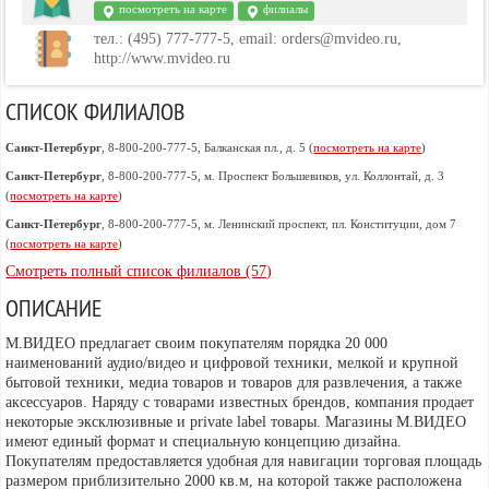
посмотреть на карте
филиалы
тел.: (495) 777-777-5, email: orders@mvideo.ru,
http://www.mvideo.ru
СПИСОК ФИЛИАЛОВ
Санкт-Петербург
, 8-800-200-777-5, Балканская пл., д. 5 (
посмотреть на карте
)
Санкт-Петербург
, 8-800-200-777-5, м. Проспект Большевиков, ул. Коллонтай, д. 3
(
посмотреть на карте
)
Санкт-Петербург
, 8-800-200-777-5, м. Ленинский проспект, пл. Конституции, дом 7
(
посмотреть на карте
)
Смотреть полный список филиалов (57)
ОПИСАНИЕ
М.ВИДЕО предлагает своим покупателям порядка 20 000
наименований аудио/видео и цифровой техники, мелкой и крупной
бытовой техники, медиа товаров и товаров для развлечения, а также
аксессуаров. Наряду с товарами известных брендов, компания продает
некоторые эксклюзивные и private label товары. Магазины М.ВИДЕО
имеют единый формат и специальную концепцию дизайна.
Покупателям предоставляется удобная для навигации торговая площадь
размером приблизительно 2000 кв.м, на которой также расположена