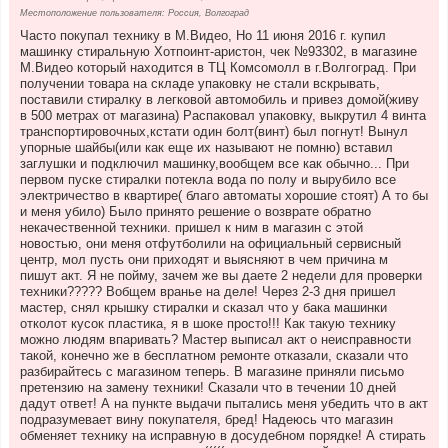
Местоположение пользователя: Россия, Волгоград
Часто покупал технику в М.Видео, Но 11 июня 2016 г. купил
машинку стиральную Хотпоинт-аристон, чек №93302, в магазине
М.Видео который находится в ТЦ Комсомолл в г.Волгоград. При
получении товара на складе упаковку не стали вскрывать,
поставили стиралку в легковой автомобиль и привез домой(живу
в 500 метрах от магазина) Распаковал упаковку, выкрутил 4 винта
транспортировочных,кстати один болт(винт) был погнут! Вынул
упорные шайбы(или как еще их называют не помню) вставил
заглушки и подключил машинку,вообщем все как обычно... При
первом пуске стиралки потекла вода по полу и вырубило все
электричество в квартире( благо автоматы хорошие стоят) А то бы
и меня убило) Было принято решение о возврате обратно
некачественной техники. пришел к ним в магазин с этой
новостью, они меня отфутболили на официальный сервисный
центр, мол пусть они приходят и выясняют в чем причина м
пишут акт. Я не пойму, зачем же вы даете 2 недели для проверки
техники????? Вобщем вранье на деле! Через 2-3 дня пришел
мастер, снял крышку стиралки и сказал что у бака машинки
отколот кусок пластика, я в шоке просто!!! Как такую технику
можно людям впаривать? Мастер выписал акт о неисправности
такой, конечно же в бесплатном ремонте отказали, сказали что
разбирайтесь с магазином теперь. В магазине приняли письмо
претензию на замену техники! Сказали что в течении 10 дней
дадут ответ! А на пункте выдачи пытались меня убедить что в акт
подразумевает вину покупателя, бред! Надеюсь что магазин
обменяет технику на исправную в досудебном порядке! А стирать