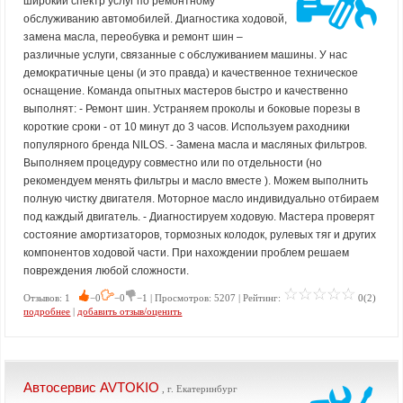
широкий спектр услуг по ремонтному
обслуживанию автомобилей. Диагностика ходовой,
замена масла, переобувка и ремонт шин –
различные услуги, связанные с обслуживанием машины. У нас
демократичные цены (и это правда) и качественное техническое
оснащение. Команда опытных мастеров быстро и качественно
выполнят: - Ремонт шин. Устраняем проколы и боковые порезы в
короткие сроки - от 10 минут до 3 часов. Используем раходники
популярного бренда NILOS. - Замена масла и масляных фильтров.
Выполняем процедуру совместно или по отдельности (но
рекомендуем менять фильтры и масло вместе ). Можем выполнить
полную чистку двигателя. Моторное масло индивидуально отбираем
под каждый двигатель. - Диагностируем ходовую. Мастера проверят
состояние амортизаторов, тормозных колодок, рулевых тяг и других
компонентов ходовой части. При нахождении проблем решаем
повреждения любой сложности.
Отзывов: 1
−0
−0
−1 | Просмотров: 5207 | Рейтинг:
0(2)
подробнее
|
добавить отзыв/оценить
Автосервис AVTOKIO
, г. Екатеринбург