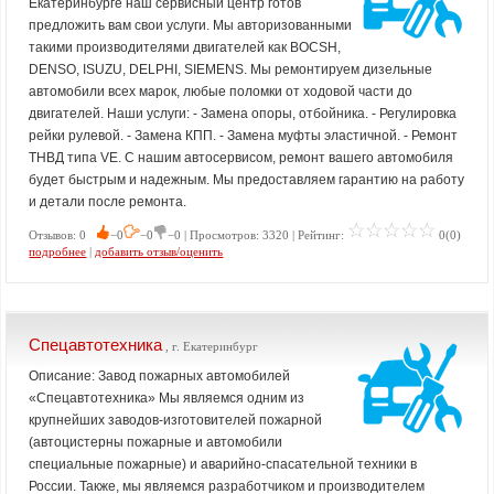
Екатеринбурге наш сервисный центр готов
предложить вам свои услуги. Мы авторизованными
такими производителями двигателей как BOCSH,
DENSO, ISUZU, DELPHI, SIEMENS. Мы ремонтируем дизельные
автомобили всех марок, любые поломки от ходовой части до
двигателей. Наши услуги: - Замена опоры, отбойника. - Регулировка
рейки рулевой. - Замена КПП. - Замена муфты эластичной. - Ремонт
ТНВД типа VE. С нашим автосервисом, ремонт вашего автомобиля
будет быстрым и надежным. Мы предоставляем гарантию на работу
и детали после ремонта.
Отзывов: 0
−0
−0
−0 | Просмотров: 3320 | Рейтинг:
0(0)
подробнее
|
добавить отзыв/оценить
Спецавтотехника
, г. Екатеринбург
Описание: Завод пожарных автомобилей
«Спецавтотехника» Мы являемся одним из
крупнейших заводов-изготовителей пожарной
(автоцистерны пожарные и автомобили
специальные пожарные) и аварийно-спасательной техники в
России. Также, мы являемся разработчиком и производителем