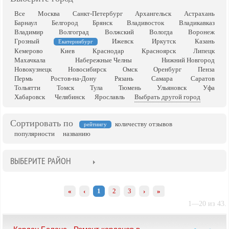
Все
Москва
Санкт-Петербург
Архангельск
Астрахань
Барнаул
Белгород
Брянск
Владивосток
Владикавказ
Владимир
Волгоград
Волжский
Вологда
Воронеж
Грозный
Ижевск
Иркутск
Казань
Екатеринбург
Кемерово
Киев
Краснодар
Красноярск
Липецк
Махачкала
Набережные Челны
Нижний Новгород
Новокузнецк
Новосибирск
Омск
Оренбург
Пенза
Пермь
Ростов-на-Дону
Рязань
Самара
Саратов
Тольятти
Томск
Тула
Тюмень
Ульяновск
Уфа
Хабаровск
Челябинск
Ярославль
Выбрать другой город
Сортировать по
количеству отзывов
рейтингу
популярности
названию
ВЫБЕРИТЕ РАЙОН
«
‹
1
2
3
›
»
1—20 из 43.