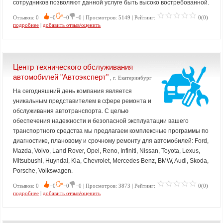
сотрудников позволяют данной услуге быть высоко востребованной.
Отзывов: 0
−0
−0
−0 | Просмотров: 5149 | Рейтинг:
0(0)
подробнее
|
добавить отзыв/оценить
Центр технического обслуживания
автомобилей "Автоэксперт"
, г. Екатеринбург
На сегодняшний день компания является
уникальным представителем в сфере ремонта и
обслуживания автотранспорта. С целью
обеспечения надежности и безопасной эксплуатации вашего
транспортного средства мы предлагаем комплексные программы по
диагностике, плановому и срочному ремонту для автомобилей: Ford,
Mazda, Volvo, Land Rover, Opel, Reno, Infiniti, Nissan, Toyota, Lexus,
Mitsubushi, Huyndai, Kia, Chevrolet, Mercedes Benz, BMW, Audi, Skoda,
Porsche, Volkswagen.
Отзывов: 0
−0
−0
−0 | Просмотров: 3873 | Рейтинг:
0(0)
подробнее
|
добавить отзыв/оценить