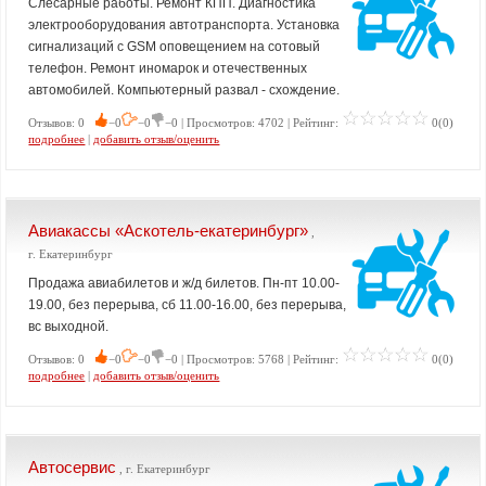
Слесарные работы. Ремонт КПП. Диагностика
электрооборудования автотранспорта. Установка
сигнализаций с GSM оповещением на сотовый
телефон. Ремонт иномарок и отечественных
автомобилей. Компьютерный развал - схождение.
Отзывов: 0
−0
−0
−0 | Просмотров: 4702 | Рейтинг:
0(0)
подробнее
|
добавить отзыв/оценить
Авиакассы «Аскотель-екатеринбург»
,
г. Екатеринбург
Продажа авиабилетов и ж/д билетов. Пн-пт 10.00-
19.00, без перерыва, сб 11.00-16.00, без перерыва,
вс выходной.
Отзывов: 0
−0
−0
−0 | Просмотров: 5768 | Рейтинг:
0(0)
подробнее
|
добавить отзыв/оценить
Автосервис
, г. Екатеринбург