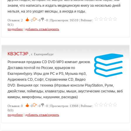
знаем, что написать и издать медицинскую книгу за несколько дней
нельзя, на это уходят месяцы, а иногда и годы.
Отзывов: 2
−2
−0
−0 | Просмотров: 16510 | Рейтинг:
0(1)
подробнее
|
добавить отзыв/оценить
КВЭСТЭР
, г. Екатеринбург
Розничная продажа CD DVD MP3 компакт дисков.
Доставка почтой по России, курьером по
Екатеринбургу. Игры для PC и PS, Музыка mp3,
Аудиокнига CD, Софт, Справочники CD, Видео
DVD. Внешняя орг. техника (Игровые консоли PlayStation, Рули,
джойстики, геймпады, клавиатуры, мыши, акустические системы, веб
камеры, микрофоны, наушники, расходка)
Отзывов: 0
−0
−0
−0 | Просмотров: 13968 | Рейтинг:
0(0)
подробнее
|
добавить отзыв/оценить