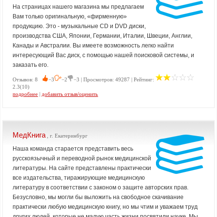
На страницах нашего магазина мы предлагаем
Вам только оригинальную, «фирменную»
продукцию. Это - музыкальные CD и DVD диски,
производства США, Японии, Германии, Италии, Швеции, Англии,
Канады и Австралии. Вы имеете возможность легко найти
интересующий Вас диск, с помощью нашей поисковой системы, и
заказать его.
Отзывов: 8
−3
−2
−3 | Просмотров: 49287 | Рейтинг:
2.3(10)
подробнее
|
добавить отзыв/оценить
МедКнига
, г. Екатеринбург
Наша команда старается представить весь
русскоязычный и переводной рынок медицинской
литературы. На сайте представлены практически
все издательства, тиражирующие медицинскую
литературу в соответствии с законом о защите авторских прав.
Безусловно, мы могли бы выложить на свободное скачивание
практически любую медицинскую книгу, но мы чтим и уважаем труд
других людей, которые не малую часть жизни посвятили науке. Мы