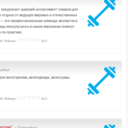
 предлагает широкий ассортимент товаров для
го отдыха от ведущих мировых и отечественных
— это профессиональная команда экспертов в
цы-консультанты в наших магазинах помогут
 по практике.
56 | Рейтинг:
0(1)
ринбург
ля велотуризма, велоодежда, аксессуары
98 | Рейтинг:
0(1)
газин"
, г. Екатеринбург