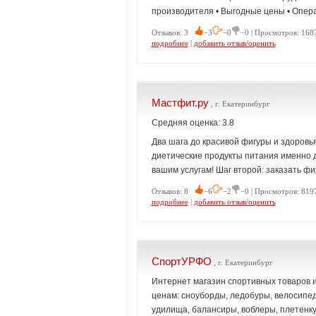
производителя • Выгодные цены • Опера
Отзывов: 3
−3
−0
−0 | Просмотров: 1687
подробнее
|
добавить отзыв/оценить
Мастфит.ру
, г. Екатеринбург
Средняя оценка: 3.8
Два шага до красивой фигуры и здоровь
диетические продукты питания именно дл
вашим услугам! Шаг второй: заказать ф
Отзывов: 8
−6
−2
−0 | Просмотров: 8197
подробнее
|
добавить отзыв/оценить
СпортУРФО
, г. Екатеринбург
Интернет магазин спортивных товаров 
ценам: сноуборды, ледобуры, велосипед
удилища, балансиры, воблеры, плетенку,