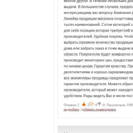
многое другое. В течение нескольких дн
выдачи. В большинстве случаев, предоп
интересующему вас вопросу. Компания 
Линейка продукции магазина спорттовар
тысяч наименований. Сотни категорий 
для себя позицию которая требуетсяВ е
производителей. Удобная покупка. Чтоб
выбрать огромное количество продукции
дома или забрать заказ в точке выдачи
области. Покупателю будет комфортно по
производит мониторинг цен, предостав
по низким ценам. Гарантия качества. П
десятилетиями и хорошо зарекомендова
все экземпляры продавцы предложат пр
гарантия производителя. Можете обрати
производителя, который может находит
удобством. Рады видеть Вас в числе по
Отзывов: 2
−2
−0
−0 | Просмотров: 106
подробнее
|
добавить отзыв/оценить