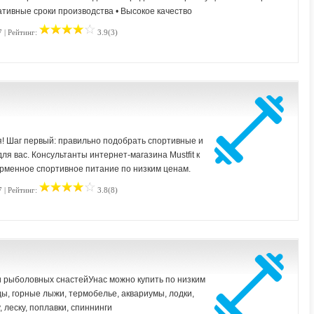
тивные сроки производства • Высокое качество
 | Рейтинг:
3.9(3)
я! Шаг первый: правильно подобрать спортивные и
я вас. Консультанты интернет-магазина Mustfit к
ирменное спортивное питание по низким ценам.
 | Рейтинг:
3.8(8)
и рыболовных снастейУнас можно купить по низким
ы, горные лыжи, термобелье, аквариумы, лодки,
 леску, поплавки, спиннинги