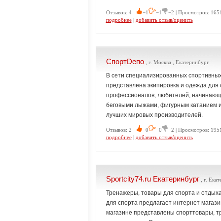
Отзывов: 4
−1
−1
−2 | Просмотров: 165
подробнее
|
добавить отзыв/оценить
СпортDепо
, г. Москва , Екатеринбург
В сети специализированных спортивных
представлена экипировка и одежда для 
профессионалов, любителей, начинающи
беговыми лыжами, фигурным катанием и
лучших мировых производителей.
Отзывов: 2
−0
−0
−2 | Просмотров: 195
подробнее
|
добавить отзыв/оценить
Sportcity74.ru Екатеринбург
, г. Ека
Тренажеры, товары для спорта и отдыха
для спорта предлагает интернет магази
магазине представлены спорттовары, т