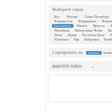
Выберите город
Все
Москва
Санкт-Петербург
Владивосток
Владикавказ
Влади
Ижевск
Иркутск
Екатеринбург
Махачкала
Набережные Челны
Ни
Пенза
Пермь
Ростов-на-Дону
Р
Ульяновск
Уфа
Хабаровск
Челяб
Сортировать по
колич
рейтингу
ВЫБЕРИТЕ РАЙОН