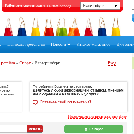
Рейтинги магазинов в вашем городе
а
Написать претензию
Новости
Каталог магазинов
Для бизн
 ретейла
»
Спорт
»
Екатеринбург
Вход
ервис?
Потребители! Боритесь за свои права.
Делитесь любой информацией, отзывом, мнением,
рговую
наблюдением о магазинах и услугах.
тельского
Оставьте свой комментарий
Информация для представителей фирм
на карте