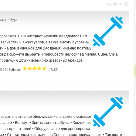
1—20 из 32.
Екатеринбург
 доверяют. Наш интернет-магазин предлагает Вам
апчастей и аксессуаров, а также высокий уровень
ки на дом в удобное для Вас время! Именно поэтому
егда сможете выбрать и приобрести велосипед Merida, Cube, Stels,
rt и продукцию других всемирно известных брендов.
5398 | Рейтинг:
4.7(25)
водит спортивное оборудование, а также оказывает
ование • Воркаут • Зрительские трибуны • Хоккейные
Полосы препятствий • Оборудование для дрессировки
ие • Строительство стадионов Среди наших преимуществ: • Товары от