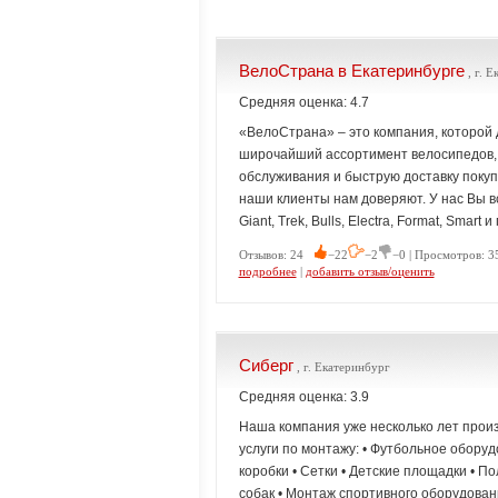
ВелоСтрана в Екатеринбурге
, г. 
Средняя оценка: 4.7
«ВелоСтрана» – это компания, которой
широчайший ассортимент велосипедов, з
обслуживания и быструю доставку покуп
наши клиенты нам доверяют. У нас Вы вс
Giant, Trek, Bulls, Electra, Format, Sma
Отзывов: 24
−22
−2
−0 | Просмотров: 3
подробнее
|
добавить отзыв/оценить
Сиберг
, г. Екатеринбург
Средняя оценка: 3.9
Наша компания уже несколько лет произ
услуги по монтажу: • Футбольное оборуд
коробки • Сетки • Детские площадки • 
собак • Монтаж спортивного оборудован