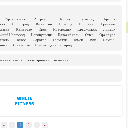
Архангельск
Астрахань
Барнаул
Белгород
Брянск
мир
Волгоград
Волжский
Вологда
Воронеж
Грозный
Казань
Кемерово
Киев
Краснодар
Красноярск
Липецк
жний Новгород
Новокузнецк
Новосибирск
Омск
Оренбург
язань
Самара
Саратов
Тольятти
Томск
Тула
Тюмень
инск
Ярославль
Выбрать другой город
еству отзывов
популярности
названию
«
‹
1
2
›
»