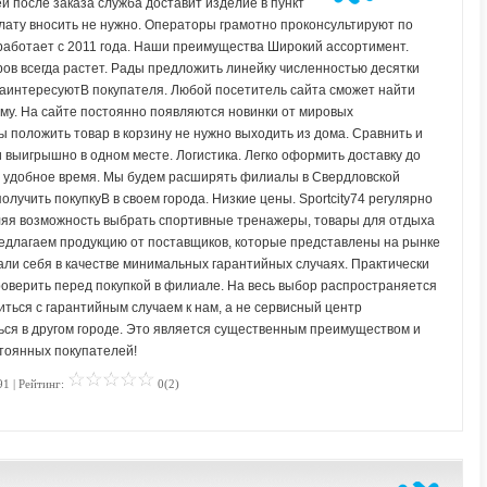
ей после заказа служба доставит изделие в пункт
лату вносить не нужно. Операторы грамотно проконсультируют по
работает с 2011 года. Наши преимущества Широкий ассортимент.
ов всегда растет. Рады предложить линейку численностью десятки
заинтересуютВ покупателя. Любой посетитель сайта сможет найти
му. На сайте постоянно появляются новинки от мировых
ы положить товар в корзину не нужно выходить из дома. Сравнить и
 выигрышно в одном месте. Логистика. Легко оформить доставку до
 в удобное время. Мы будем расширять филиалы в Свердловской
лучить покупкуВ в своем города. Низкие цены. Sportcity74 регулярно
ляя возможность выбрать спортивные тренажеры, товары для отдыха
редлагаем продукцию от поставщиков, которые представлены на рынке
ли себя в качестве минимальных гарантийных случаях. Практически
оверить перед покупкой в филиале. На весь выбор распространяется
ться с гарантийным случаем к нам, а не сервисный центр
ься в другом городе. Это является существенным преимуществом и
стоянных покупателей!
91 | Рейтинг:
0(2)