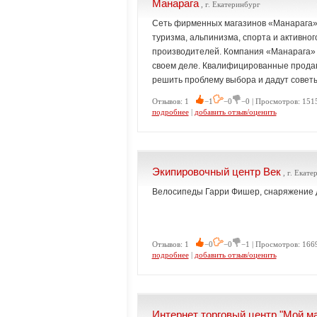
Манарага
, г. Екатеринбург
Сеть фирменных магазинов «Манарага»
туризма, альпинизма, спорта и активно
производителей. Компания «Манарага» 
своем деле. Квалифицированные продав
решить проблему выбора и дадут советы
Отзывов: 1
−1
−0
−0 | Просмотров: 151
подробнее
|
добавить отзыв/оценить
Экипировочный центр Век
, г. Екате
Велосипеды Гарри Фишер, снаряжение д
Отзывов: 1
−0
−0
−1 | Просмотров: 166
подробнее
|
добавить отзыв/оценить
Интернет торговый центр "Мой ма