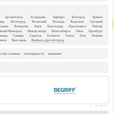
Архангельск
Астрахань
Барнаул
Белгород
Брянск
мир
Волгоград
Волжский
Вологда
Воронеж
Грозный
Казань
Кемерово
Киев
Краснодар
Красноярск
Липецк
жний Новгород
Новокузнецк
Новосибирск
Омск
Оренбург
язань
Самара
Саратов
Тольятти
Томск
Тула
Тюмень
инск
Ярославль
Выбрать другой город
еству отзывов
популярности
названию
1—11 из 11.