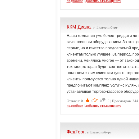
подробнее
|
добавить отзыв/оценить
ККМ Диана
, г. Екатеринбург
Наша компания уже более тридцати лет
качественным оборудованием. За это вр
сервис, но и качество предлагаемой прод
клиентам только лучшее. За период, п
времени, менялось многое — от законод
техники, которая будет соответствовать
помогаем своим клиентам купить торгов
клиенты пользуются только одной наше
предпочитают комплекс услуг «с нуля», 
устанавливая торгово-кассовое оборудов
Отзывов: 0
−0
−0
−0 | Просмотров: 244 
подробнее
|
добавить отзыв/оценить
ФедТорг
, г. Екатеринбург