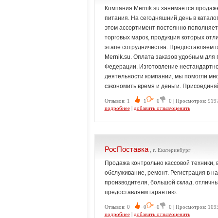
Компания Mernik.su занимается продаж
питания. На сегодняшний день в катал
этом ассортимент постоянно пополняет
торговых марок, продукция которых отл
этапе сотрудничества. Предоставляем 
Mernik.su. Оплата заказов удобным для 
Федерации. Изготовление нестандартно
деятельности компании, мы помогли мн
сэкономить время и деньги. Присоединя
Отзывов: 1
−1
−0
−0 | Просмотров: 9197
подробнее
|
добавить отзыв/оценить
РосПоставка
, г. Екатеринбург
Продажа контрольно кассовой техники, в
обслуживание, ремонт. Регистрация в н
производителя, большой склад, отличны
предоставляем гарантию.
Отзывов: 0
−0
−0
−0 | Просмотров: 109
подробнее
|
добавить отзыв/оценить