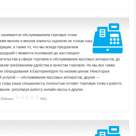
 занимается обслуживанием торговых точек
емя многие и многие клиенты оценили не только наш
укции, а также то, что мы всегда предлагаем
рошедший с момента основания до настоящего
ательства в сфере торговли и обслуживания кассовых аппаратов, до
 всем требованиям удобства и качества торговли. Но мы все также
ое оборудование в Екатеринбурге по низким ценам. Некоторые
й услугой — обслуживание кассовых аппаратов, другие —
и тогда наши специалисты полностью готовят торговую точку к работе,
ание, регулируя работу онлайн-кассы и другие.
| Рейтинг:
0(0)