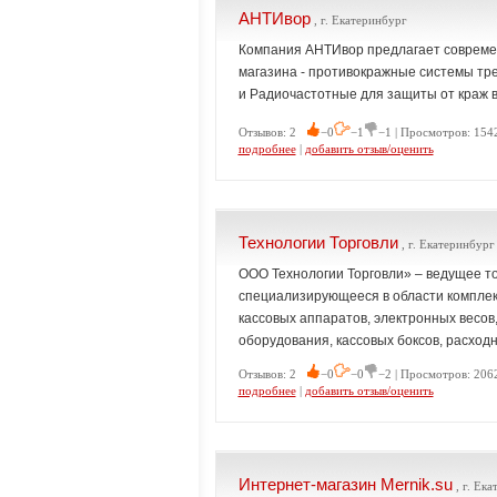
АНТИвор
, г. Екатеринбург
Компания АНТИвор предлагает современ
магазина - противокражные системы тр
и Радиочастотные для защиты от краж в
Отзывов: 2
−0
−1
−1 | Просмотров: 154
подробнее
|
добавить отзыв/оценить
Технологии Торговли
, г. Екатеринбург
ООО Технологии Торговли» – ведущее т
специализирующееся в области комплек
кассовых аппаратов, электронных весов,
оборудования, кассовых боксов, расход
Отзывов: 2
−0
−0
−2 | Просмотров: 206
подробнее
|
добавить отзыв/оценить
Интернет-магазин Mernik.su
, г. Ек