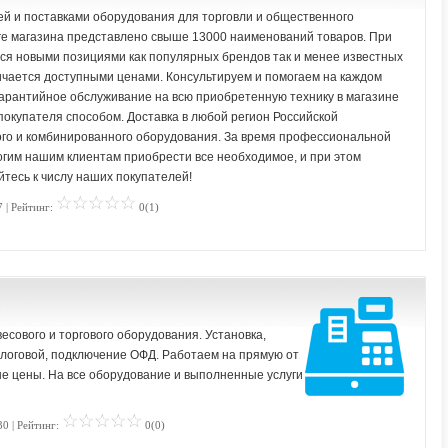
ей и поставками оборудования для торговли и общественного
оге магазина представлено свыше 13000 наименований товаров. При
ся новыми позициями как популярных брендов так и менее известных
ичается доступными ценами. Консультируем и помогаем на каждом
гарантийное обслуживание на всю приобретенную технику в магазине
покупателя способом. Доставка в любой регион Российской
го и комбинированного оборудования. За время профессиональной
огим нашим клиентам приобрести все необходимое, и при этом
йтесь к числу наших покупателей!
 | Рейтинг:
0(1)
есового и торгового оборудования. Установка,
алоговой, подключение ОФД. Работаем на прямую от
е цены. На все оборудование и выполненные услуги
30 | Рейтинг:
0(0)