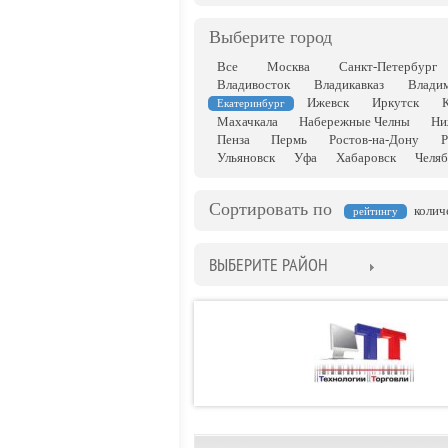
Выберите город
Все
Москва
Санкт-Петербург
Владивосток
Владикавказ
Влади
Ижевск
Иркутск
Екатеринбург
Махачкала
Набережные Челны
Ни
Пенза
Пермь
Ростов-на-Дону
Р
Ульяновск
Уфа
Хабаровск
Челяб
Сортировать по
колич
рейтингу
ВЫБЕРИТЕ РАЙОН