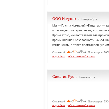
ООО Индатэк
, г. Екатеринбург
Мы — Группа Компаний «Индатэк» — з
и расходных материалов индустриальны
Кроме этого, мы поставляем электромон
промышленной безопасности, кабельные
компоненты, а также промышленную хими
Отзывов: 0
−0
−0
−0 | Просмотров: 7059
подробнее
|
добавить отзыв/оценить
Симатик-Рус
, г. Екатеринбург
Отзывов: 0
−0
−0
−0 | Просмотров: 5504
подробнее
|
добавить отзыв/оценить