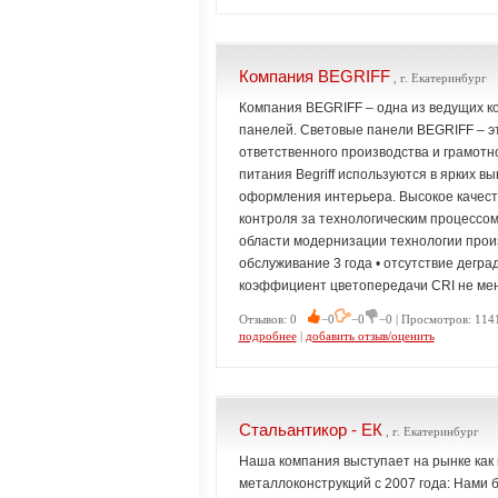
Компания BEGRIFF
, г. Екатеринбург
Компания BEGRIFF – одна из ведущих к
панелей. Световые панели BEGRIFF – э
ответственного производства и грамот
питания Begriff используются в ярких в
оформления интерьера. Высокое качест
контроля за технологическим процессом
области модернизации технологии произ
обслуживание 3 года • отсутствие дегра
коэффициент цветопередачи CRI не ме
Отзывов: 0
−0
−0
−0 | Просмотров: 114
подробнее
|
добавить отзыв/оценить
Стальантикор - ЕК
, г. Екатеринбург
Наша компания выступает на рынке как 
металлоконструкций с 2007 года: Нами