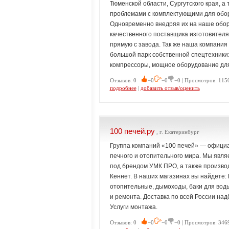
Тюменской области, Сургутского края, а 
проблемами с комплектующими для обор
Одновременно внедряя их на наше обор
качественного поставщика изготовителя
прямую с завода. Так же наша компани
большой парк собственной спецтехники
компрессоры, мощное оборудование для 
Отзывов: 0
−0
−0
−0 | Просмотров: 1150
подробнее
|
добавить отзыв/оценить
100 печей.ру
, г. Екатеринбург
Группа компаний «100 печей» — официа
печного и отопительного мира. Мы явл
под брендом УМК ПРО, а также производ
Кеннет. В наших магазинах вы найдете:
отопительные, дымоходы, баки для воды
и ремонта. Доставка по всей России на
Услуги монтажа.
Отзывов: 0
−0
−0
−0 | Просмотров: 3469