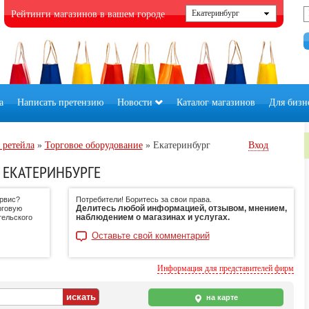
Рейтинги магазинов в вашем городе
а
Написать претензию
Новости
Каталог магазинов
Для бизн
 ретейла
»
Торговое оборудование
»
Екатеринбург
Вход
 ЕКАТЕРИНБУРГЕ
ервис?
Потребители! Боритесь за свои права.
Делитесь любой информацией, отзывом, мнением,
рговую
наблюдением о магазинах и услугах.
тельского
Оставьте свой комментарий
Информация для представителей фирм
на карте