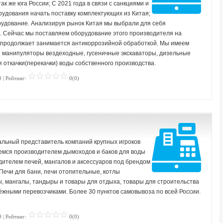
так же юга России; С 2021 года в связи с санкциями и
удования начать поставку комплектующих из Китая;
удование. Анализируя рынок Китая мы выбрали для себя
. Сейчас мы поставляем оборудование этого производителя на
я продолжает занимается антикоррозийной обработкой. Мы имеем
: манипуляторы вездеходные, гусеничные экскаваторы, дизельные
откачки(перекачки) воды собственного производства.
 | Рейтинг:
0(0)
льный представитель компаний крупных игроков
яемся производителем дымоходов и баков для воды
ителем печей, мангалов и аксессуаров под брендом
 Печи для бани, печи отопительные, котлы
, мангалы, тандыры и товары для отдыха, товары для строительства
дёжными перевозчиками. Более 30 пунктов самовывоза по всей России.
 | Рейтинг:
0(0)