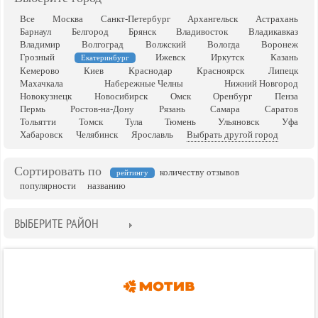
Все
Москва
Санкт-Петербург
Архангельск
Астрахань
Барнаул
Белгород
Брянск
Владивосток
Владикавказ
Владимир
Волгоград
Волжский
Вологда
Воронеж
Грозный
Ижевск
Иркутск
Казань
Екатеринбург
Кемерово
Киев
Краснодар
Красноярск
Липецк
Махачкала
Набережные Челны
Нижний Новгород
Новокузнецк
Новосибирск
Омск
Оренбург
Пенза
Пермь
Ростов-на-Дону
Рязань
Самара
Саратов
Тольятти
Томск
Тула
Тюмень
Ульяновск
Уфа
Хабаровск
Челябинск
Ярославль
Выбрать другой город
Сортировать по
количеству отзывов
рейтингу
популярности
названию
ВЫБЕРИТЕ РАЙОН