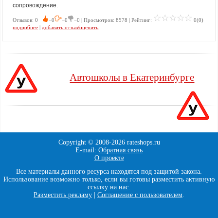
сопровождение.
Отзывов: 0
−0
−0
−0 | Просмотров: 8578 | Рейтинг:
0(0)
подробнее
|
добавить отзыв/оценить
Автошколы в Екатеринбурге
Copyright © 2008-
2026 rateshops.ru
E-mail:
Обратная связь
О проекте
Все материалы данного ресурса находятся под защитой закона.
Использование возможно только, если вы готовы разместить активную
ссылку на нас
.
Разместить рекламу
|
Соглашение с пользователем
.