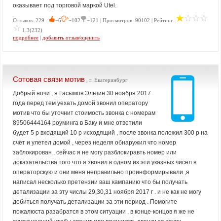
оказывает под торговой маркой Utel.
Отзывов: 229
−6
−102
−121 | Просмотров: 90102 | Рейтинг:
1.3(232)
подробнее
|
добавить отзыв/оценить
Сотовая связи мотив
, г. Екатеринбург
Добрый ночи , я Гасымов Эльчин 30 ноября 2017
года перед тем уехать домой звонил оператору
мотив что бы уточнит стоимость звонка с номерам
89506444164 роуминга в Баку и мне ответили
будет 5 р входящий 10 р исходящий , после звонка положил 300 р на
счёт и улетел домой , через неделя обнаружил что номер
заблокирован , сейчас я не могу разблокиравть номер или
доказательства того что я звонил в одном из эти указных чисел в
операторскую и они меня неправильно проинформирывали ,я
написал несколько претензии ваш кампанию что бы получать
детализации за эту числы 29,30,31 ноября 2017 г . и не как не могу
добиться получать детализации за эти период . Помогите
пожалюста разабратся в этом ситуации , в конце-концов я же не