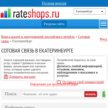
Полная версия
Книга жалоб и предложений российского ретейла
»
Сотовая
Вход
связь
»
Екатеринбург
СОТОВАЯ СВЯЗЬ В ЕКАТЕРИНБУРГЕ
Знаете хороший магазин, поставщика
Потребители! Боритесь за свои
услуг, сервис? Добавьте в каталог
права.
Делитесь любой информацией,
фирму, организацию или торговую
отзывом, мнением,
точку, которым нужно уделить
наблюдением о магазинах и
больше потребительского контроля!
услугах.
Добавить магазин
Оставьте свой комментарий
Информация для представителей фирм
Поиск
на
ка
Выберите город