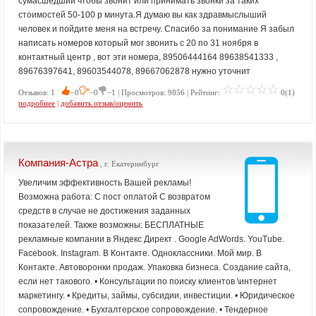
сумасшедший чтобы звонит или принимать звонки за таких
стоимостей 50-100 р минута.Я думаю вы как здравмыслыший
человек и пойдите меня на встречу. Спасибо за понимание Я забыл
написать номеров который мог звонить с 20 по 31 ноября в
контактный центр , вот эти номера, 89506444164 89638541333 ,
89676397641, 89603544078, 89667062878 нужно уточнит
Отзывов: 1
−0
−0
−1 | Просмотров: 9856 | Рейтинг:
0(1)
подробнее
|
добавить отзыв/оценить
Компания-Астра
, г. Екатеринбург
Увеличим эффективность Вашей рекламы!
Возможна работа: С пост оплатой С возвратом
средств в случае не достижения заданных
показателей. Также возможны: БЕСПЛАТНЫЕ
рекламные компании в Яндекс Директ . Google AdWords. YouTube.
Facebook. Instagram. В Контакте. Одноклассники. Мой мир. В
Контакте. Автоворонки продаж. Упаковка бизнеса. Создание сайта,
если нет такового. • Консультации по поиску клиентов \интернет
маркетингу. • Кредиты, займы, субсидии, инвестиции. • Юридическое
сопровождение. • Бухгалтерское сопровождение. • Тендерное