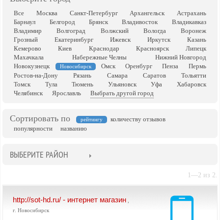
Все
Москва
Санкт-Петербург
Архангельск
Астрахань
Барнаул
Белгород
Брянск
Владивосток
Владикавказ
Владимир
Волгоград
Волжский
Вологда
Воронеж
Грозный
Екатеринбург
Ижевск
Иркутск
Казань
Кемерово
Киев
Краснодар
Красноярск
Липецк
Махачкала
Набережные Челны
Нижний Новгород
Новокузнецк
Омск
Оренбург
Пенза
Пермь
Новосибирск
Ростов-на-Дону
Рязань
Самара
Саратов
Тольятти
Томск
Тула
Тюмень
Ульяновск
Уфа
Хабаровск
Челябинск
Ярославль
Выбрать другой город
Сортировать по
количеству отзывов
рейтингу
популярности
названию
ВЫБЕРИТЕ РАЙОН
1—2 из 2.
http://sot-hd.ru/ - интернет магазин
,
г. Новосибирск