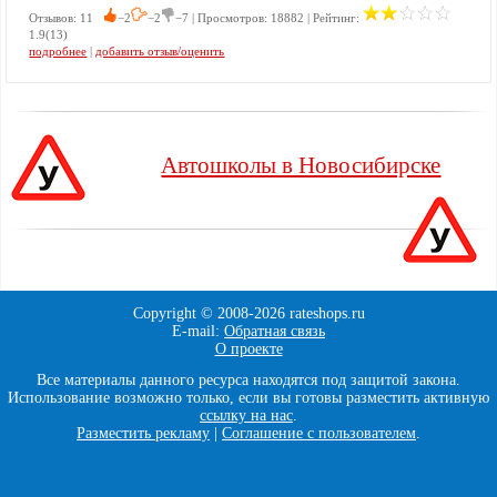
Отзывов: 11
−2
−2
−7 | Просмотров: 18882 | Рейтинг:
1.9(13)
подробнее
|
добавить отзыв/оценить
Автошколы в Новосибирске
Copyright © 2008-
2026 rateshops.ru
E-mail:
Обратная связь
О проекте
Все материалы данного ресурса находятся под защитой закона.
Использование возможно только, если вы готовы разместить активную
ссылку на нас
.
Разместить рекламу
|
Соглашение с пользователем
.