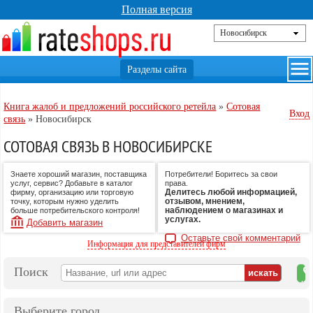
Полная версия
Книга жалоб и предложений российского ретейла
»
Сотовая
Вход
связь
»
Новосибирск
СОТОВАЯ СВЯЗЬ В НОВОСИБИРСКЕ
Знаете хороший магазин, поставщика
Потребители! Боритесь за свои
услуг, сервис? Добавьте в каталог
права.
Делитесь любой информацией,
фирму, организацию или торговую
отзывом, мнением,
точку, которым нужно уделить
наблюдением о магазинах и
больше потребительского контроля!
услугах.
Добавить магазин
Оставьте свой комментарий
Информация для представителей фирм
Поиск
на
ка
Выберите город