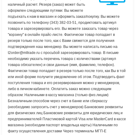
наличный расчет. Резерв (заказ) может быть
оформлен следующими путями: Вы можете
подъехать к нам в магазин и оформить заказ/покупку. Вы можете
позвонить по телефону (343) 382-03-51, продиктовать артикул
товара и зарезервировать его. Вы можете заказать товар через
"корзину" в онлайн прайс-листе. Фактически товар попадает в
резерв только после того, как с Вами свяжется для получения
подтверждения наш менеджер. Вы можете написать письмо на
t2order@mltrade.ru с просьбой зарезервировать товар. В письме
необходимо указать перечень товара с количествами (артикул
товара обязателен) и свои данные (имя, фамилию, телефон).
Фактически товар попадает в резерв только после того, как Вы в той
или иной форме получите уведомление об этом. Подтвердить факт
поступления товара и его резервирования можно у менеджеров,
либо в личном кабинете. Оплатить заказ можно следующим
образом: Наличными в кассу магазина (только физ.лицам)
Безналичным способом через счет в банке или сберкассу
(необходимо запросить счет у менеджеров) Банковские реквизиты
для физических лиц Банковские реквизиты для юридических лиц и
предпринимателей Пластиковой картой Visa или MasterCard в кассе
магазина (необходим паспорт владельца карты) Наличными по
факту осуществления доставки Через терминалы МГП-Е