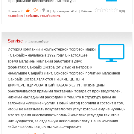
Программное обеспечение Литература
Отзывов: 0
−0
−0
−0 | Просмотров: 4176 | Рейтинг:
0(0)
подробнее
|
добавить отзыв/оценить
Sunrise
, г. Екатеринбург
История компании и компьютерной торговой марки
«Санрайз» началась в 1992 году. В настоящее
время магазины компании работают в двух
форматах: Санрайз Экстра (от 2 тыс кв метров) и
небольшие Санрайз Лайт. Основой торговой политики магазинов
Санрайз Экстра являются НИЗКИЕ ЦЕНЫ И
ДИФФЕРЕНЦИРОВАННЫЙ НАБОР УСЛУГ. Низкие цены
обеспечиваются прямыми поставками товара от производителей,
низкими накладными расходами и тем, что в структуру цены не
заложены «лишние» услуги. Новый метод торговли и состоит в том,
чтобы не навязывать покупателю тех услуг, которые ему не нужны, и
в то же время обеспечивать полный комплекс услуг для тех, кто в
них нуждается, за отдельную небольшую плату. Наша компания
сейчас небольшая, но мы очень стараемся...