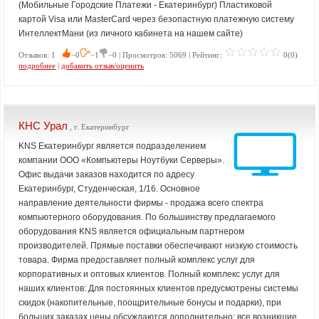
(Мобильные Городские Платежи - Екатеринбург) Пластиковой
картой Visa или MasterCard через безопастную платежную систему
ИнтеллектМани (из личного кабинета на нашем сайте)
Отзывов: 1
−0
−1
−0 | Просмотров: 5069 | Рейтинг:
0(0)
подробнее
|
добавить отзыв/оценить
КНС Урал
, г. Екатеринбург
KNS Екатеринбург является подразделением
компании ООО «Компьютеры Ноутбуки Серверы».
Офис выдачи заказов находится по адресу
Екатеринбург, Студенческая, 1/16. Основное
направление деятельности фирмы - продажа всего спектра
компьютерного оборудования. По большинству предлагаемого
оборудования KNS является официальным партнером
производителей. Прямые поставки обеспечивают низкую стоимость
товара. Фирма предоставляет полный комплекс услуг для
корпоративных и оптовых клиентов. Полный комплекс услуг для
наших клиентов: Для постоянных клиентов предусмотрены системы
скидок (накопительные, поощрительные бонусы и подарки), при
больших заказах цены обсуждаются дополнительно; все возникшие