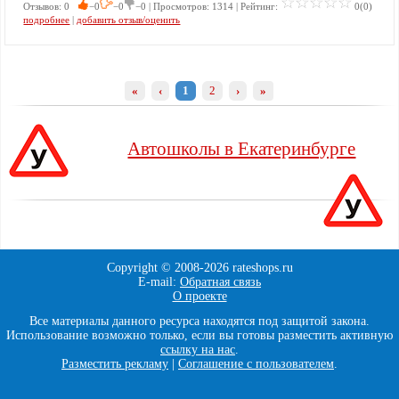
Отзывов: 0
−0
−0
−0 | Просмотров: 1314 | Рейтинг:
0(0)
подробнее
|
добавить отзыв/оценить
«
‹
1
2
›
»
Автошколы в Екатеринбурге
Copyright © 2008-
2026 rateshops.ru
E-mail:
Обратная связь
О проекте
Все материалы данного ресурса находятся под защитой закона.
Использование возможно только, если вы готовы разместить активную
ссылку на нас
.
Разместить рекламу
|
Соглашение с пользователем
.