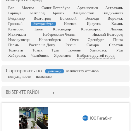
Все
Москва
Санкт-Петербург
Архангельск
Астрахань
Барнаул
Белгород
Брянск
Владивосток
Владикавказ
Владимир
Волгоград
Волжский
Вологда
Воронеж
Грозный
Ижевск
Иркутск
Казань
Екатеринбург
Кемерово
Киев
Краснодар
Красноярск
Липецк
Махачкала
Набережные Челны
Нижний Новгород
Новокузнецк
Новосибирск
Омск
Оренбург
Пенза
Пермь
Ростов-на-Дону
Рязань
Самара
Саратов
Тольятти
Томск
Тула
Тюмень
Ульяновск
Уфа
Хабаровск
Челябинск
Ярославль
Выбрать другой город
Сортировать по
количеству отзывов
рейтингу
популярности
названию
ВЫБЕРИТЕ РАЙОН