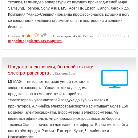
техники, теле-видео аппаратуры от ведущих производителей мира
Samsung, Toshiba, Sony, Asus, MSI, Acer, HP, Epson, Canon, Xerox и др.
Компания "Райдо-Сервис" - команда профессионалов, идущих в ногу
со временем и имеющих огромный опыт в построении и ведении
бизнеса.
Отзывов: 0
−0
−0
−0 | Просмотров: 4534 | Рейтинг:
0(0)
подробнее
|
добавить отзыв/оценить
Продажа электроники, бытовой техники,
электротранспорта
, г. Екатеринбург
MI-MAG — интернет-магазин умной техники и
электротранспорта. Умная техника для дома
представлена во множестве категорий: от
телевизоров и увлажнителей воздуха до зубных щеток и
ирригаторов. А линейка электротранспорта насчитывает более 150
моделей: электросамокаты, гироскутеры и электроскутеры. Мы
являемся официальными дилерами электросамокатов Kugoo и
техники Xiaomi – качество для вашего комфорта. Вы сможете найти
нас в трёх городах России - Екатеринбурге, Челябинске и
Новосибирске.