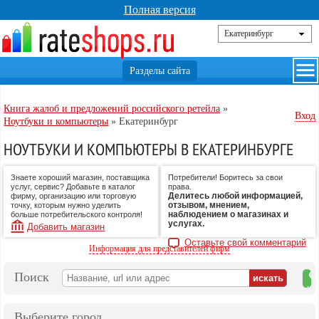
Полная версия
Книга жалоб и предложений российского ретейла
»
Вход
Ноутбуки и компьютеры
»
Екатеринбург
НОУТБУКИ И КОМПЬЮТЕРЫ В ЕКАТЕРИНБУРГЕ
Знаете хороший магазин, поставщика
Потребители! Боритесь за свои
услуг, сервис? Добавьте в каталог
права.
Делитесь любой информацией,
фирму, организацию или торговую
отзывом, мнением,
точку, которым нужно уделить
наблюдением о магазинах и
больше потребительского контроля!
услугах.
Добавить магазин
Оставьте свой комментарий
Информация для представителей фирм
Поиск
на
ка
Выберите город