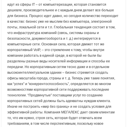
идут из сферы IT – от компьютеризации, которая становится
дешевле, производительнее и с каждым днем делает все больше
для бизнеса. Процесс идет давно, но сегодня количество переходит
в качество: бизнес уже не мыслим без компьютера, электронной
почты, локальной сети и т.п. Глобальная тенденция состоит в том,
что инфраструктура компаний (связь, системы охраны и
безопасности, документооборота и т. д.) интегрируется в
компьютерные сети. Основная сила, которая движет тот же
корпоративный VoIP, – это стремление к тому, чтобы внутри
компании работать в единой среде, в которой не были бы
разделены разные виды носителей информации и способы ее
передачи. Но корпоративным сетям тесно даже и в отдельном
высокоинтеллектуальном здании – бизнес стремится создать
офисы масштаба города, страны и т. д. Теперь уже такие понятия,
как “успех” и “конкурентоспособность”, определяется во многом
возможностями корпоративной сети поддерживать последние
технологии. “Продвинутые” поставщики услуг по созданию
корпоративных сетей должны быть адекватны нуждам клиента.
Иначе не построить «мир без границ» и не создать условия для
эффективной работы. Компания МЕГАЛЕКС дает своим клиентам
то, что им нужно, строя сеть, которая будет отвечать всем
требованиям, в том числе перспективным, поскольку новое