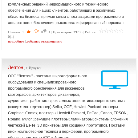
комплексных решений информационного и технического
обеспечения для наших клиентов, работающих в различных
областях бизнеса; прямые связи с поставщиками программного и
аппаратного обеспечения; высококвалифицированный персонал.
Отзывов: 1
−0
−0
−1 | Просмотров: 39736 | Рейтинг:
0(1)
подробнее
|
добавить отзыв/оценить
Лептон
, г. Иркутск
ООО "Лептон" - поставки широкоформатного
оборудования и специализированного
программного обеспечения для инженеров,
картографов, архитекторов, дизайнеров,
художников, работников рекламных агенств: инженерные системы
(копир+плоттер+сканер) Seiko, OCE, Hewlett-Packard; сканеры
Graphtec, Contex; плоттеры Hewlett-Packard, EnCad, Canon, EPSON,
Roland, Mutoh; режущие плоттеры; ламинаторы; системы сложения
чертежей Es-Te; 3D принтеры для создания прототипов. Поставки
иной компьютерной техники и периферии, программного
обеспечения, мини АТС в Иркутске.