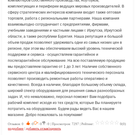
компьютеров собственного производства, ноутбуков,
комплектующих и периферии ведущих мировых производителей. В
сферу стратегических интересов компании входит также оптовая
торговля, работа c региональными партнерами. Наша компания
взаимовыгодно сотрудничает с предприятиями, фирмами,
учебными заведениями и частными лицами г. Иркутска, Иркутской
области, а также республики Бурятия. Наша репутация и большой
объем продаж позволяют удерживать одни из самых низких цен в
регионе, при этом мы обеспечиваем высокий уровень технической
поддержки и сервиса - осуществляем гарантийное и
послегарантийное обслуживание. На всю поставляемую продукцию
мы предоставляем гарантию от 1 до 3 лет. Наличие собственного
сервисного центра и квалифицированного технического персонала
позволяет производить ремонтные работы оперативно и
качественно. Всегда в наличии, благодаря большому объему склада,
широкий спектр оборудования для решения самых разнообразных
задач. И, что немаловажно, персонал поможет Вам подобрать
рабочий комплект исходя из тех средств, которые Вы планируете
потратить на оборудование. Будем рады видеть Вас в нашем
магазине. Добро пожаловать за покупками!
Отзывов: 0
−0
−0
−0 | Просмотров: 7297 | Рейтинг:
0(0)
подробнее
|
добавить отзыв/оценить