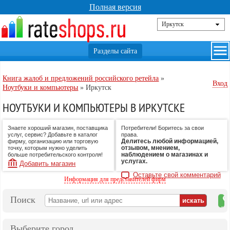
Полная версия
Книга жалоб и предложений российского ретейла
»
Вход
Ноутбуки и компьютеры
»
Иркутск
НОУТБУКИ И КОМПЬЮТЕРЫ В ИРКУТСКЕ
Знаете хороший магазин, поставщика
Потребители! Боритесь за свои
услуг, сервис? Добавьте в каталог
права.
Делитесь любой информацией,
фирму, организацию или торговую
отзывом, мнением,
точку, которым нужно уделить
наблюдением о магазинах и
больше потребительского контроля!
услугах.
Добавить магазин
Оставьте свой комментарий
Информация для представителей фирм
Поиск
на
ка
Выберите город