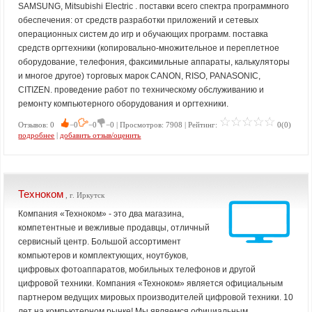
SAMSUNG, Mitsubishi Electric . поставки всего спектра программного
обеспечения: от средств разработки приложений и сетевых
операционных систем до игр и обучающих программ. поставка
средств оргтехники (копировально-множительное и переплетное
оборудование, телефония, факсимильные аппараты, калькуляторы
и многое другое) торговых марок CANON, RISO, PANASONIC,
CITIZEN. проведение работ по техническому обслуживанию и
ремонту компьютерного оборудования и оргтехники.
Отзывов: 0
−0
−0
−0 | Просмотров: 7908 | Рейтинг:
0(0)
подробнее
|
добавить отзыв/оценить
Техноком
, г. Иркутск
Компания «Техноком» - это два магазина,
компетентные и вежливые продавцы, отличный
сервисный центр. Большой ассортимент
компьютеров и комплектующих, ноутбуков,
цифровых фотоаппаратов, мобильных телефонов и другой
цифровой техники. Компания «Техноком» является официальным
партнером ведущих мировых производителей цифровой техники. 10
лет на компьютерном рынке! Мы являемся официальным