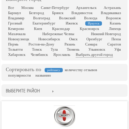
Все
Москва
Санкт-Петербург
Архангельск
Астрахань
Барнаул
Белгород
Брянск
Владивосток
Владикавказ
Владимир
Волгоград
Волжский
Вологда
Воронеж
Грозный
Екатеринбург
Ижевск
Казань
Иркутск
Кемерово
Киев
Краснодар
Красноярск
Липецк
Махачкала
Набережные Челны
Нижний Новгород
Новокузнецк
Новосибирск
Омск
Оренбург
Пенза
Пермь
Ростов-на-Дону
Рязань
Самара
Саратов
Тольятти
Томск
Тула
Тюмень
Ульяновск
Уфа
Хабаровск
Челябинск
Ярославль
Выбрать другой город
Сортировать по
количеству отзывов
рейтингу
популярности
названию
ВЫБЕРИТЕ РАЙОН