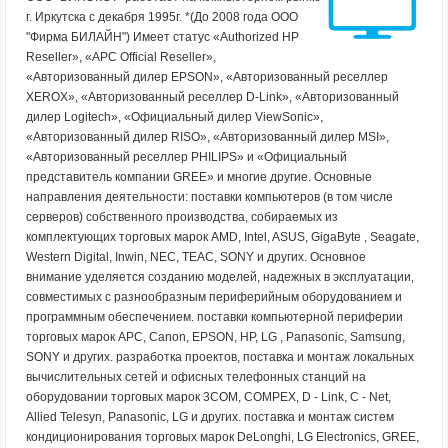
г. Иркутска с декабря 1995г. *(До 2008 года ООО
"Фирма БИЛАЙН") Имеет статус «Authorized HP
Reseller», «APC Official Reseller»,
«Авторизованный дилер EPSON», «Авторизованный реселлер
XEROX», «Авторизованный реселлер D-Link», «Авторизованный
дилер Logitech», «Официальный дилер ViewSonic»,
«Авторизованный дилер RISO», «Авторизованный дилер MSI»,
«Авторизованный реселлер PHILIPS» и «Официальный
представитель компании GREE» и многие другие. Основные
направления деятельности: поставки компьютеров (в том числе
серверов) собственного производства, собираемых из
комплектующих торговых марок AMD, Intel, ASUS, GigaByte , Seagate,
Western Digital, Inwin, NEC, TEAC, SONY и других. Основное
внимание уделяется созданию моделей, надежных в эксплуатации,
совместимых с разнообразным периферийным оборудованием и
программным обеспечением. поставки компьютерной периферии
торговых марок APC, Canon, EPSON, HP, LG , Panasonic, Samsung,
SONY и других. разработка проектов, поставка и монтаж локальных
вычислительных сетей и офисных телефонных станций на
оборудовании торговых марок 3COM, COMPEX, D - Link, C - Net,
Allied Telesyn, Panasonic, LG и других. поставка и монтаж систем
кондиционирования торговых марок DeLonghi, LG Electronics, GREE,