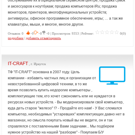
обслуживание их в официальном сервисном центре; продажа сумок
и аксессуаров к ноутбукам; продажа компьютеров iRu; продажа
мониторов, принтеров, многофункциональных устройств;
антивирусы, офисное программное обеспечение, игры; … а так же
клавиатуры, мыши, и многое, многое другое.
Отзывов: 0
−0
−0
−0 | Просмотров: 9353 | Рейтинг:
0(0)
подробнее
|
добавить отзыв/оценить
IT-CRAFT
, г. Иркутск
ТФ "IT-CRAFT" основана в 2007 году. Цель
компании - избавить частных лиц и организации от
невостребованной цифровой техники, в то же
время позволить купить недорогие компьютеры ,
комплектующие тем, кто хочет сэкономить или не нуждается в
ресурсах новых устройств. - Вы модернизировали свой компьютер,
куда деть старое "железо" !? - Продайте его нам! - У Вас сломался
компьютер, необходимых "устаревших" комплектующих давно нет в
магазинах, но смысла покупать новый вы не видите, он и так
справлялся с поставленными Вами задачами... Мы подберем
нужное устройство на нашей "разборке" - Покупаем Б/У