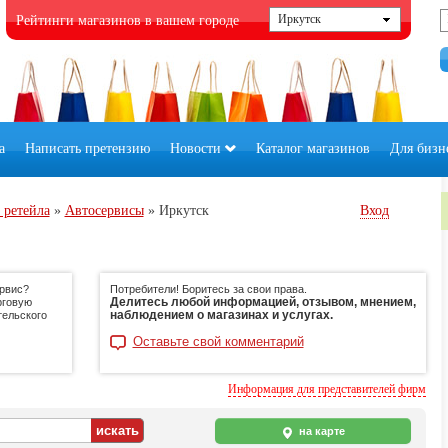
Рейтинги магазинов в вашем городе
а
Написать претензию
Новости
Каталог магазинов
Для бизн
 ретейла
»
Автосервисы
»
Иркутск
Вход
ервис?
Потребители! Боритесь за свои права.
Делитесь любой информацией, отзывом, мнением,
рговую
наблюдением о магазинах и услугах.
тельского
Оставьте свой комментарий
Информация для представителей фирм
на карте