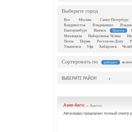
Выберите город
Все
Москва
Санкт-Петербург
Владивосток
Владикавказ
Влади
Екатеринбург
Ижевск
Иркутск
Махачкала
Набережные Челны
Ни
Пенза
Пермь
Ростов-на-Дону
Р
Ульяновск
Уфа
Хабаровск
Челяб
Сортировать по
колич
рейтингу
ВЫБЕРИТЕ РАЙОН
Азия-Авто
, г. Иркутск
Автосервис предлагает полный спектр у