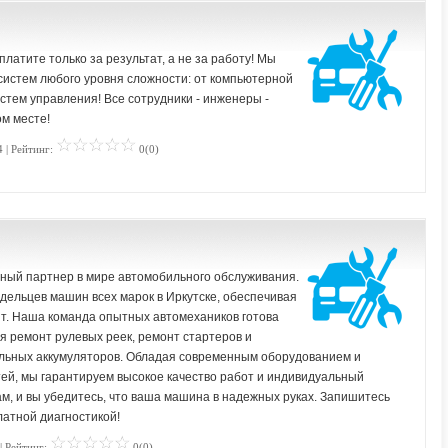
платите только за результат, а не за работу! Мы
систем любого уровня сложности: от компьютерной
стем управления! Все сотрудники - инженеры -
ом месте!
 | Рейтинг:
0(0)
жный партнер в мире автомобильного обслуживания.
ельцев машин всех марок в Иркутске, обеспечивая
т. Наша команда опытных автомехаников готова
я ремонт рулевых реек, ремонт стартеров и
ильных аккумуляторов. Обладая современным оборудованием и
ей, мы гарантируем высокое качество работ и индивидуальный
ам, и вы убедитесь, что ваша машина в надежных руках. Запишитесь
латной диагностикой!
| Рейтинг:
0(0)