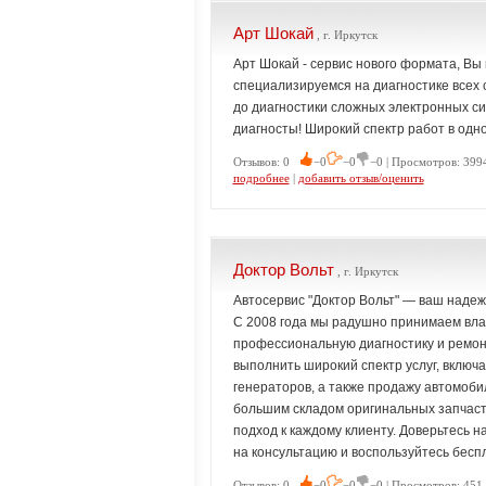
Арт Шокай
, г. Иркутск
Арт Шокай - сервис нового формата, Вы 
специализируемся на диагностике всех 
до диагностики сложных электронных си
диагносты! Широкий спектр работ в одн
Отзывов: 0
−0
−0
−0 | Просмотров: 3994
подробнее
|
добавить отзыв/оценить
Доктор Вольт
, г. Иркутск
Автосервис "Доктор Вольт" — ваш наде
С 2008 года мы радушно принимаем влад
профессиональную диагностику и ремон
выполнить широкий спектр услуг, включа
генераторов, а также продажу автомоб
большим складом оригинальных запчаст
подход к каждому клиенту. Доверьтесь н
на консультацию и воспользуйтесь бесп
Отзывов: 0
−0
−0
−0 | Просмотров: 451 