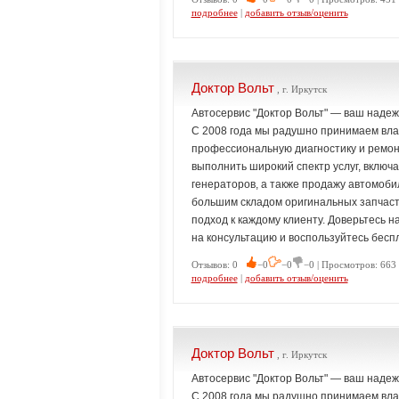
подробнее
|
добавить отзыв/оценить
Доктор Вольт
, г. Иркутск
Автосервис "Доктор Вольт" — ваш наде
С 2008 года мы радушно принимаем влад
профессиональную диагностику и ремон
выполнить широкий спектр услуг, включа
генераторов, а также продажу автомоб
большим складом оригинальных запчаст
подход к каждому клиенту. Доверьтесь н
на консультацию и воспользуйтесь бесп
Отзывов: 0
−0
−0
−0 | Просмотров: 663 
подробнее
|
добавить отзыв/оценить
Доктор Вольт
, г. Иркутск
Автосервис "Доктор Вольт" — ваш наде
С 2008 года мы радушно принимаем влад