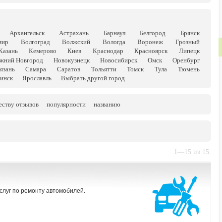
Архангельск
Астрахань
Барнаул
Белгород
Брянск
мир
Волгоград
Волжский
Вологда
Воронеж
Грозный
Казань
Кемерово
Киев
Краснодар
Красноярск
Липецк
жний Новгород
Новокузнецк
Новосибирск
Омск
Оренбург
язань
Самара
Саратов
Тольятти
Томск
Тула
Тюмень
инск
Ярославль
Выбрать другой город
еству отзывов
популярности
названию
1—15 из 15.
слуг по ремонту автомобилей.