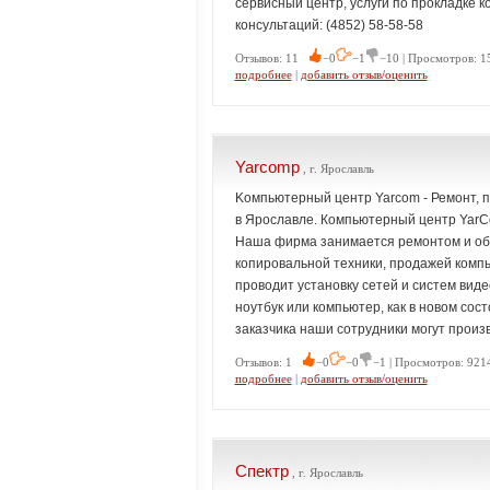
сервисный центр, услуги по прокладке 
консультаций: (4852) 58-58-58
Отзывов: 11
−0
−1
−10 | Просмотров: 1
подробнее
|
добавить отзыв/оценить
Yarcomp
, г. Ярославль
Kомпьютерный центр Yarcom - Ремонт, пр
в Ярославле. Компьютерный центр YarC
Наша фирма занимается ремонтом и об
копировальной техники, продажей компь
проводит установку сетей и систем вид
ноутбук или компьютер, как в новом состо
заказчика наши сотрудники могут произв
Отзывов: 1
−0
−0
−1 | Просмотров: 9214
подробнее
|
добавить отзыв/оценить
Спектр
, г. Ярославль