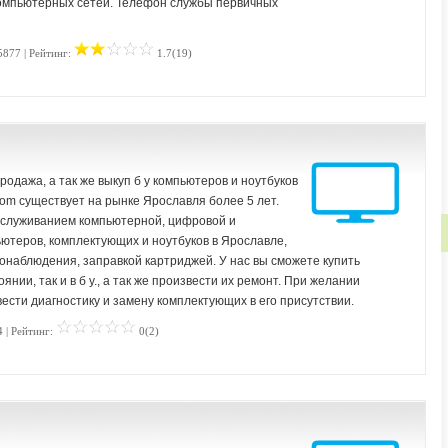
компьютерных сетей. Телефон службы первичных
5877 | Рейтинг:
1.7(19)
одажа, а так же выкуп б у компьютеров и ноутбуков
om существует на рынке Ярославля более 5 лет.
служиванием компьютерной, цифровой и
ютеров, комплектующих и ноутбуков в Ярославле,
еонаблюдения, заправкой картриджей. У нас вы сможете купить
янии, так и в б у., а так же произвести их ремонт. При желании
ести диагностику и замену комплектующих в его присутствии.
 | Рейтинг:
0(2)