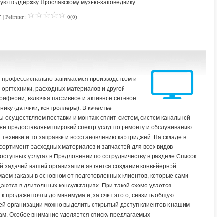
ую поддержку Ярославскому музею-заповеднику.
 | Рейтинг:
0(0)
ы профессионально занимаемся производством и
оргтехники, расходных материалов и другой
риферии, включая пассивное и активное сетевое
ку (датчики, контроллеры). В качестве
 осуществляем поставки и монтаж сплит-систем, систем канальной
же предоставляем широкий спектр услуг по ремонту и обслуживанию
 техники и по заправке и восстановлению картриджей. На складе в
ортимент расходных материалов и запчастей для всех видов
оступных услугах в Предложении по сотрудничеству в разделе Список
ой задачей нашей организации является создание конвейерной
аем заказы в основном от подготовленных клиентов, которые сами
аются в длительных консультациях. При такой схеме удается
 к продаже почти до минимума и, за счет этого, снизить общую
тей организации можно выделить открытый доступ клиентов к нашим
ам. Особое внимание уделяется списку предлагаемых