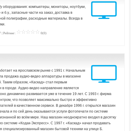
/у оборудования: компьютеры, мониторы, ноутбуки,
 б.у., запасные части на заказ, доставка в
ной полиграфии, расходные материалы. Всегда в
ки.
 | Рейтинг:
0(0)
ботает на ярославском рынке с 1991 г. Начальным
а продажа аудио-видео аппаратуры в магазине
4. Таким образом, «Каскад» стал первым
 в городе. Аудио-видео направление является
оно динамично развивается уже в течение 19 лет. С 1993 г. фирма
нтром, что позволяет максимально быстро и эффективно
ателей в качественном сервисе. В декабре 1996 г. открылся магазин
ачала и по сей день оказываются услуги фотопечати по системе
ризнанной во всём мире. Наш магазин неоднократно входил в десятку
о системе «Кодак-Экспресс». С 1997 г. «Каскад» начал продавать
лся специализированный магазин бытовой техники на улице Б.