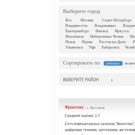
Выберите город
Все
Москва
Санкт-Петербург
Владивосток
Владикавказ
Влади
Екатеринбург
Ижевск
Иркутск
Махачкала
Набережные Челны
Ни
Пенза
Пермь
Ростов-на-Дону
Р
Ульяновск
Уфа
Хабаровск
Челяб
Сортировать по
колич
рейтингу
ВЫБЕРИТЕ РАЙОН
Фронтекс
, г. Ярославль
Средняя оценка: 1.7
Сеть компьютерных салонов "Фронтекс",
цифровая техника, оргтехника, жк-теле