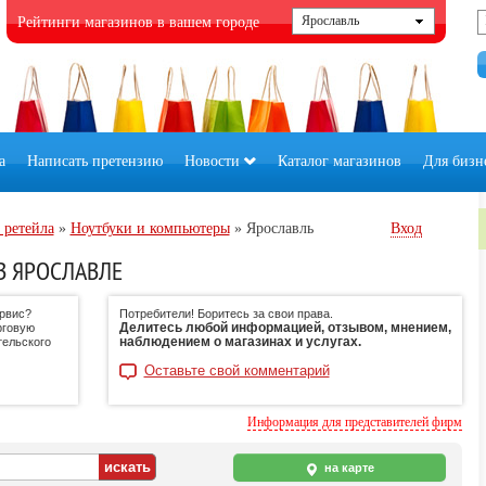
Рейтинги магазинов в вашем городе
а
Написать претензию
Новости
Каталог магазинов
Для бизн
 ретейла
»
Ноутбуки и компьютеры
»
Ярославль
Вход
В ЯРОСЛАВЛЕ
ервис?
Потребители! Боритесь за свои права.
Делитесь любой информацией, отзывом, мнением,
рговую
наблюдением о магазинах и услугах.
тельского
Оставьте свой комментарий
Информация для представителей фирм
на карте