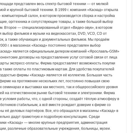
площади представлен весь спектр бытовой техники — от мелкой
ой и крупной бытовой техники. В 1999 г. компания «Каскад» открыла
 компьютерный салон, в котором производится сборка и настройка
щие, оргтехника и сопутствующие товары, а также большой выбор
м. Второе — специализированный отдел «Видео-звук», в котором
выбор фильмов и музыки на видеокассетах, DVD, VCD, CD от
нок, а также обучающих и документальных фильмов. Мы продаём
000 г. в магазинах «Каскад» постоянно представлен выбор
«Каскад» является официальным дилером компаний «Ярославль-GSM»
бонентские договоры на предоставление услуг сотовой связи от лица
карты экспресс-оплаты. Фирма предоставляет возможность покупки
 а также оплаты по пластиковым картам. Для удобства покупателей
ордостью фирмы «Каскад» является её коллектив. Большая часть
 фирме на протяжении нескольких лет, постоянно повышая свою
 семинарах и выставках как местного, так и общероссийского уровня
тей на отечественном рынке бытовой техники и электроники. Фирма
 условия работы, что, с одной стороны, создаёт тёплую атмосферу в
аботников стабильным, а всё вместе рождает доверие к фирме со
оны её деловых партнёров. Все, кто обращался в магазины «Каскад» в
ательно дадут грамотную и подробную консультацию. Среди
ники «Каскад» — многие крупные предприятия, администрация
ации, различные образовательные учреждения, больницы, музеи.