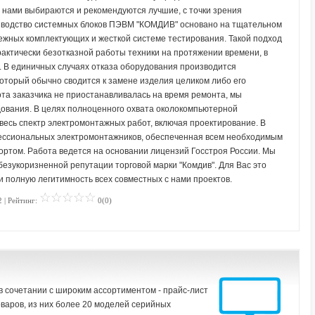
 нами выбираются и рекомендуются лучшие, с точки зрения
водство системных блоков ПЭВМ "КОМДИВ" основано на тщательном
жных комплектующих и жесткой системе тестирования. Такой подход
рактически безотказной работы техники на протяжении времени, в
В единичных случаях отказа оборудования производится
который обычно сводится к замене изделия целиком либо его
ота заказчика не приостанавливалась на время ремонта, мы
ования. В целях полноценного охвата околокомпьютерной
весь спектр электромонтажных работ, включая проектирование. В
ессиональных электромонтажников, обеспеченная всем необходимым
ортом. Работа ведется на основании лицензий Госстроя России. Мы
зукоризненной репутации торговой марки "Комдив". Для Вас это
и полную легитимность всех совместных с нами проектов.
 | Рейтинг:
0(0)
сочетании с широким ассортиментом - прайс-лист
варов, из них более 20 моделей серийных