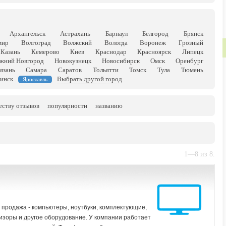
Архангельск
Астрахань
Барнаул
Белгород
Брянск
мир
Волгоград
Волжский
Вологда
Воронеж
Грозный
Казань
Кемерово
Киев
Краснодар
Красноярск
Липецк
жний Новгород
Новокузнецк
Новосибирск
Омск
Оренбург
язань
Самара
Саратов
Тольятти
Томск
Тула
Тюмень
инск
Выбрать другой город
Ярославль
еству отзывов
популярности
названию
1—8 из 8.
 продажа - компьютеры, ноутбуки, комплектующие,
визоры и другое оборудование. У компании работает