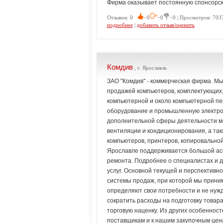
Фирма оказывает постоянную спонсорск
Отзывов: 0
−0
−0
−0 | Просмотров: 7037
подробнее
|
добавить отзыв/оценить
Комдив
, г. Ярославль
ЗАО "Комдив" - коммерческая фирма. М
продажей компьютеров, комплектующих, 
компьютерной и около компьютерной пе
оборудование и промышленную электрони
дополнительной сферы деятельности мы
вентиляции и кондиционирования, а так
компьютеров, принтеров, копировальной
Ярославле поддерживается большой асс
ремонта. Подробнее о специалистах и д
услуг. Основной текущей и перспективн
системы продаж, при которой мы приним
определяют свои потребности и не нужд
сократить расходы на подготовку товара
торговую наценку. Из других особеннос
поставщикам и к нашим закупочным цен