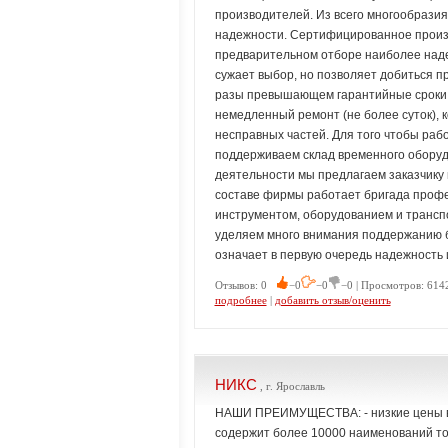
производителей. Из всего многообразия
надежности. Сертифицированное произ
предварительном отборе наиболее наде
сужает выбор, но позволяет добиться п
разы превышающем гарантийные сроки. 
немедленный ремонт (не более суток), 
несправных частей. Для того чтобы раб
поддерживаем склад временного оборуд
деятельности мы предлагаем заказчику 
составе фирмы работает бригада проф
инструментом, оборудованием и трансп
уделяем много внимания поддержанию бе
означает в первую очередь надежность 
Отзывов: 0
−0
−0
−0 | Просмотров: 6142
подробнее
|
добавить отзыв/оценить
НИКС
, г. Ярославль
НАШИ ПРЕИМУЩЕСТВА: - низкие цены в 
содержит более 10000 наименований то