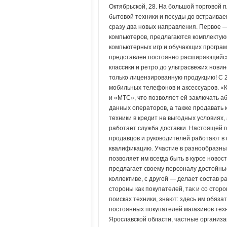
Октябрьской, 28. На большой торговой 
бытовой техники и посуды до встраиваем
сразу два новых направления. Первое —
компьютеров, предлагаются комплектую
компьютерных игр и обучающих програм
представлен постоянно расширяющийся 
классики и ретро до ультрасвежих нови
только лицензированную продукцию! С 2
мобильных телефонов и аксессуаров. 
и «МТС», что позволяет ей заключать а
данных операторов, а также продавать 
техники в кредит на выгодных условиях,
работает служба доставки. Настоящей г
продавцов и руководителей работают в
квалификацию. Участие в разнообразных
позволяет им всегда быть в курсе новос
предлагает своему персоналу достойные
коллективе, с другой — делает состав р
стороны как покупателей, так и со стор
поисках техники, знают: здесь им обяз
постоянных покупателей магазинов тех
Ярославской области, частные организ