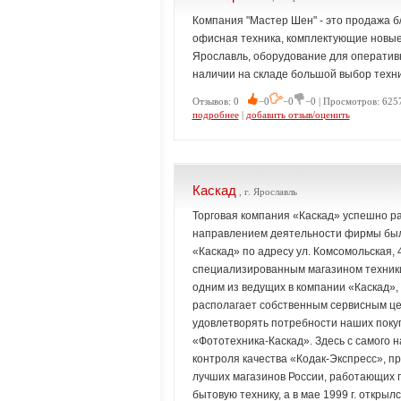
Компания "Мастер Шен" - это продажа б
офисная техника, комплектующие новые и
Ярославль, оборудование для оператив
наличии на складе большой выбор техни
Отзывов: 0
−0
−0
−0 | Просмотров: 6257
подробнее
|
добавить отзыв/оценить
Каскад
, г. Ярославль
Торговая компания «Каскад» успешно ра
направлением деятельности фирмы был
«Каскад» по адресу ул. Комсомольская, 
специализированным магазином техники
одним из ведущих в компании «Каскад», 
располагает собственным сервисным це
удовлетворять потребности наших покуп
«Фототехника-Каскад». Здесь с самого н
контроля качества «Кодак-Экспресс», п
лучших магазинов России, работающих п
бытовую технику, а в мае 1999 г. откры