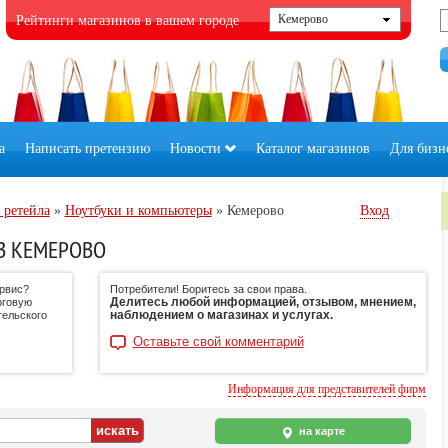
Рейтинги магазинов в вашем городе
а
Написать претензию
Новости
Каталог магазинов
Для бизн
 ретейла
»
Ноутбуки и компьютеры
»
Кемерово
Вход
В КЕМЕРОВО
ервис?
Потребители! Боритесь за свои права.
Делитесь любой информацией, отзывом, мнением,
рговую
наблюдением о магазинах и услугах.
тельского
Оставьте свой комментарий
Информация для представителей фирм
на карте