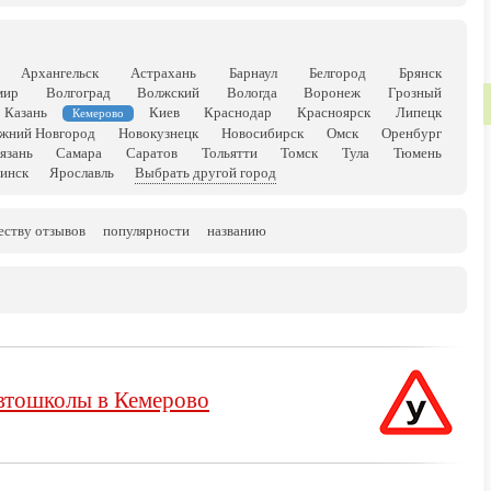
Архангельск
Астрахань
Барнаул
Белгород
Брянск
мир
Волгоград
Волжский
Вологда
Воронеж
Грозный
Казань
Киев
Краснодар
Красноярск
Липецк
Кемерово
жний Новгород
Новокузнецк
Новосибирск
Омск
Оренбург
язань
Самара
Саратов
Тольятти
Томск
Тула
Тюмень
инск
Ярославль
Выбрать другой город
еству отзывов
популярности
названию
втошколы в Кемерово