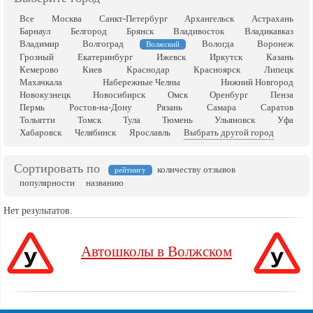
Все
Москва
Санкт-Петербург
Архангельск
Астрахань
Барнаул
Белгород
Брянск
Владивосток
Владикавказ
Владимир
Волгоград
Вологда
Воронеж
Волжский
Грозный
Екатеринбург
Ижевск
Иркутск
Казань
Кемерово
Киев
Краснодар
Красноярск
Липецк
Махачкала
Набережные Челны
Нижний Новгород
Новокузнецк
Новосибирск
Омск
Оренбург
Пенза
Пермь
Ростов-на-Дону
Рязань
Самара
Саратов
Тольятти
Томск
Тула
Тюмень
Ульяновск
Уфа
Хабаровск
Челябинск
Ярославль
Выбрать другой город
Сортировать по
количеству отзывов
рейтингу
популярности
названию
Нет результатов.
Автошколы в Волжском