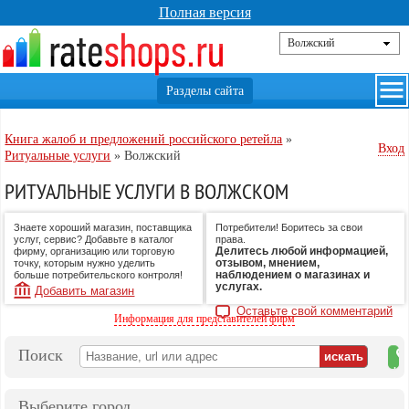
Полная версия
Книга жалоб и предложений российского ретейла
»
Вход
Ритуальные услуги
»
Волжский
РИТУАЛЬНЫЕ УСЛУГИ В ВОЛЖСКОМ
Знаете хороший магазин, поставщика
Потребители! Боритесь за свои
услуг, сервис? Добавьте в каталог
права.
Делитесь любой информацией,
фирму, организацию или торговую
отзывом, мнением,
точку, которым нужно уделить
наблюдением о магазинах и
больше потребительского контроля!
услугах.
Добавить магазин
Оставьте свой комментарий
Информация для представителей фирм
Поиск
на
ка
Выберите город