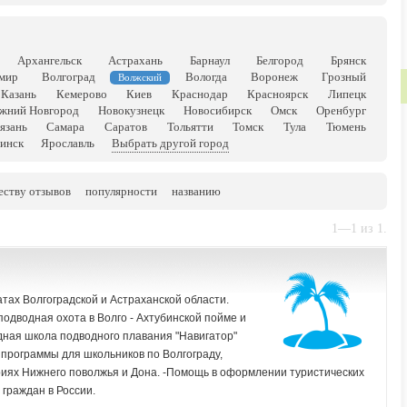
Архангельск
Астрахань
Барнаул
Белгород
Брянск
мир
Волгоград
Вологда
Воронеж
Грозный
Волжский
Казань
Кемерово
Киев
Краснодар
Красноярск
Липецк
жний Новгород
Новокузнецк
Новосибирск
Омск
Оренбург
язань
Самара
Саратов
Тольятти
Томск
Тула
Тюмень
инск
Ярославль
Выбрать другой город
еству отзывов
популярности
названию
1—1 из 1.
атах Волгоградской и Астраханской области.
подводная охота в Волго - Ахтубинской пойме и
дная школа подводного плавания "Навигатор"
 программы для школьников по Волгограду,
риях Нижнего поволжья и Дона. -Помощь в оформлении туристических
граждан в России.