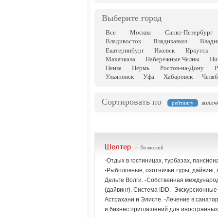
Выберите город
Все
Москва
Санкт-Петербург
Владивосток
Владикавказ
Влади
Екатеринбург
Ижевск
Иркутск
Махачкала
Набережные Челны
Ни
Пенза
Пермь
Ростов-на-Дону
Р
Ульяновск
Уфа
Хабаровск
Челяб
Сортировать по
колич
рейтингу
Шелтер
, г. Волжский
-Отдых в гостиницах, турбазах, пансион
-Рыболовные, охотничьи туры, дайвинг, 
Дельте Волги. -Собственная междунаро
(дайвинг). Система IDD. -Экскурсионные
Астрахани и Элисте. -Лечение в санато
и бизнес приглашений для иностранных 