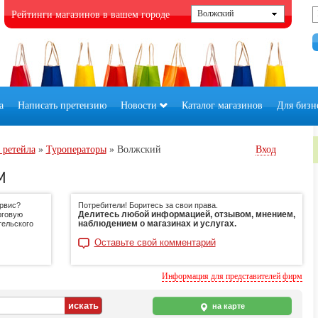
Рейтинги магазинов в вашем городе
а
Написать претензию
Новости
Каталог магазинов
Для бизн
 ретейла
»
Туроператоры
»
Волжский
Вход
М
ервис?
Потребители! Боритесь за свои права.
Делитесь любой информацией, отзывом, мнением,
рговую
наблюдением о магазинах и услугах.
тельского
Оставьте свой комментарий
Информация для представителей фирм
на карте