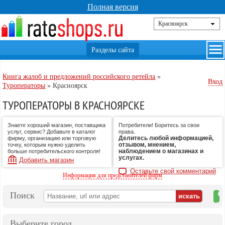
Полная версия
Книга жалоб и предложений российского ретейла
»
Вход
Туроператоры
»
Красноярск
ТУРОПЕРАТОРЫ В КРАСНОЯРСКЕ
Знаете хороший магазин, поставщика
Потребители! Боритесь за свои
услуг, сервис? Добавьте в каталог
права.
Делитесь любой информацией,
фирму, организацию или торговую
отзывом, мнением,
точку, которым нужно уделить
наблюдением о магазинах и
больше потребительского контроля!
услугах.
Добавить магазин
Оставьте свой комментарий
Информация для представителей фирм
Поиск
на
ка
Выберите город