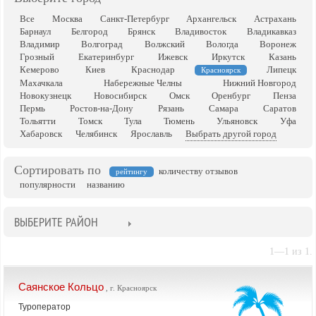
Все
Москва
Санкт-Петербург
Архангельск
Астрахань
Барнаул
Белгород
Брянск
Владивосток
Владикавказ
Владимир
Волгоград
Волжский
Вологда
Воронеж
Грозный
Екатеринбург
Ижевск
Иркутск
Казань
Кемерово
Киев
Краснодар
Липецк
Красноярск
Махачкала
Набережные Челны
Нижний Новгород
Новокузнецк
Новосибирск
Омск
Оренбург
Пенза
Пермь
Ростов-на-Дону
Рязань
Самара
Саратов
Тольятти
Томск
Тула
Тюмень
Ульяновск
Уфа
Хабаровск
Челябинск
Ярославль
Выбрать другой город
Сортировать по
количеству отзывов
рейтингу
популярности
названию
ВЫБЕРИТЕ РАЙОН
1—1 из 1.
Саянское Кольцо
, г. Красноярск
Туроператор