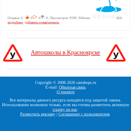
Отзывов: 0
−0
−0
−0 | Просмотров: 9599 | Рейтинг:
0(0)
подробнее
|
добавить отзыв/оценить
Автошколы в Красноярске
Copyright © 2008-
2026 rateshops.ru
E-mail:
Обратная связь
О проекте
Все материалы данного ресурса находятся под защитой закона.
Использование возможно только, если вы готовы разместить активную
ссылку на нас
.
Разместить рекламу
|
Соглашение с пользователем
.