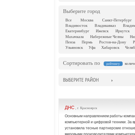
Выберите город
Все
Москва
Санкт-Петербург
Владивосток
Владикавказ
Влади
Екатеринбург
Ижевск
Иркутск
Махачкала
Набережные Челны
Ни
Пенза
Пермь
Ростов-на-Дону
Р
Ульяновск
Уфа
Хабаровск
Челяб
Сортировать по
колич
рейтингу
ВЫБЕРИТЕ РАЙОН
ДНС
, г. Красноярск
Основным направлением работы компан
компьютерной и цифровой техники. За в
установила тесные партнерские отнош
мировыми производителями компьютерн