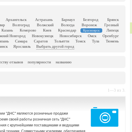
Архангельск
Астрахань
Барнаул
Белгород
Брянск
мир
Волгоград
Волжский
Вологда
Воронеж
Грозный
Казань
Кемерово
Киев
Краснодар
Липецк
Красноярск
жний Новгород
Новокузнецк
Новосибирск
Омск
Оренбург
язань
Самара
Саратов
Тольятти
Томск
Тула
Тюмень
инск
Ярославль
Выбрать другой город
еству отзывов
популярности
названию
1—3 из 3.
ии "ДНС" являются розничные продажи
ремя своей работы розничная сеть "ДНС"
ения с крупнейшими поставщиками и ведущими
ой техники. Совместными усилиями, обеспечивая