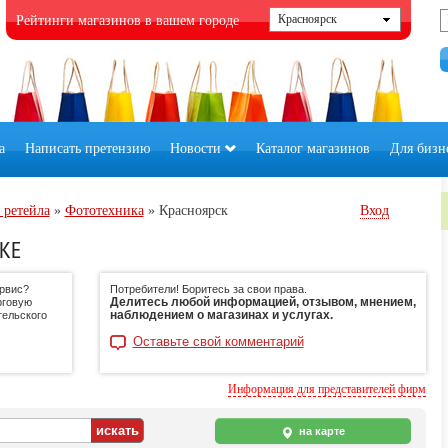
Рейтинги магазинов в вашем городе
а
Написать претензию
Новости
Каталог магазинов
Для бизн
 ретейла
»
Фототехника
»
Красноярск
Вход
КЕ
ервис?
Потребители! Боритесь за свои права.
Делитесь любой информацией, отзывом, мнением,
рговую
наблюдением о магазинах и услугах.
тельского
Оставьте свой комментарий
Информация для представителей фирм
на карте