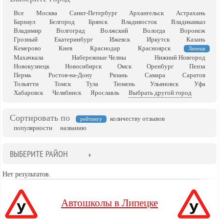
Все
Москва
Санкт-Петербург
Архангельск
Астрахань
Барнаул
Белгород
Брянск
Владивосток
Владикавказ
Владимир
Волгоград
Волжский
Вологда
Воронеж
Грозный
Екатеринбург
Ижевск
Иркутск
Казань
Кемерово
Киев
Краснодар
Красноярск
Липецк
Махачкала
Набережные Челны
Нижний Новгород
Новокузнецк
Новосибирск
Омск
Оренбург
Пенза
Пермь
Ростов-на-Дону
Рязань
Самара
Саратов
Тольятти
Томск
Тула
Тюмень
Ульяновск
Уфа
Хабаровск
Челябинск
Ярославль
Выбрать другой город
Сортировать по
количеству отзывов
рейтингу
популярности
названию
ВЫБЕРИТЕ РАЙОН
Нет результатов.
Автошколы в Липецке