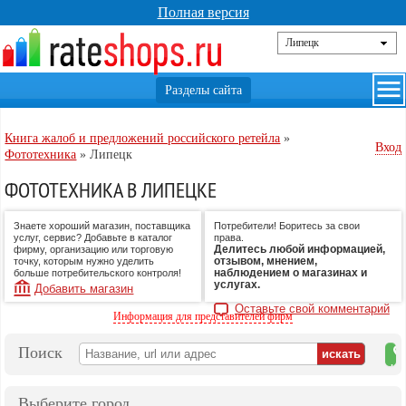
Полная версия
Книга жалоб и предложений российского ретейла
»
Вход
Фототехника
»
Липецк
ФОТОТЕХНИКА В ЛИПЕЦКЕ
Знаете хороший магазин, поставщика
Потребители! Боритесь за свои
услуг, сервис? Добавьте в каталог
права.
Делитесь любой информацией,
фирму, организацию или торговую
отзывом, мнением,
точку, которым нужно уделить
наблюдением о магазинах и
больше потребительского контроля!
услугах.
Добавить магазин
Оставьте свой комментарий
Информация для представителей фирм
Поиск
на
ка
Выберите город