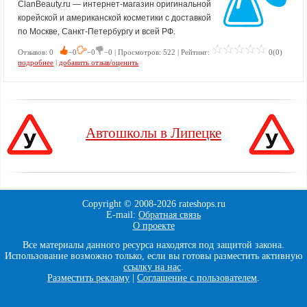
ClanBeauty.ru — интернет-магазин оригинальной
корейской и американской косметики с доставкой
по Москве, Санкт-Петербургу и всей РФ.
Отзывов: 0
−0
−0
−0 | Просмотров: 522 | Рейтинг:
0(0)
подробнее
|
добавить отзыв/оценить
Автошколы в Липецке
Copyright © 2008-
2026 rateshops.ru
E-mail:
Обратная связь
О проекте
Все материалы данного ресурса находятся под защитой закона.
Использование возможно только, если вы готовы разместить активную
ссылку на нас
.
Разместить рекламу
|
Соглашение с пользователем
.