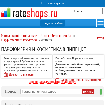
Полная версия
Книга жалоб и предложений российского ретейла
»
Вход
Парфюмерия и косметика
»
Липецк
ПАРФЮМЕРИЯ И КОСМЕТИКА В ЛИПЕЦКЕ
Знаете хороший магазин, поставщика
Потребители! Боритесь за свои
услуг, сервис? Добавьте в каталог
права.
Делитесь любой информацией,
фирму, организацию или торговую
отзывом, мнением,
точку, которым нужно уделить
наблюдением о магазинах и
больше потребительского контроля!
услугах.
Добавить магазин
Оставьте свой комментарий
Информация для представителей фирм
Поиск
на
ка
Выберите город