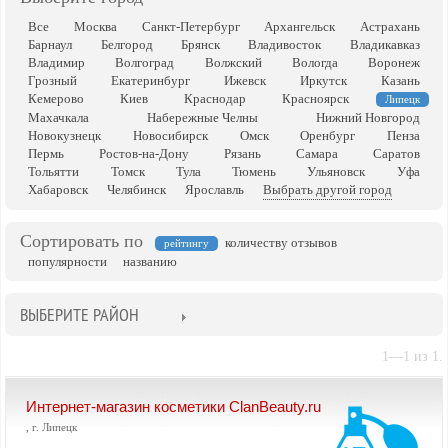
Все
Москва
Санкт-Петербург
Архангельск
Астрахань
Барнаул
Белгород
Брянск
Владивосток
Владикавказ
Владимир
Волгоград
Волжский
Вологда
Воронеж
Грозный
Екатеринбург
Ижевск
Иркутск
Казань
Кемерово
Киев
Краснодар
Красноярск
Липецк
Махачкала
Набережные Челны
Нижний Новгород
Новокузнецк
Новосибирск
Омск
Оренбург
Пенза
Пермь
Ростов-на-Дону
Рязань
Самара
Саратов
Тольятти
Томск
Тула
Тюмень
Ульяновск
Уфа
Хабаровск
Челябинск
Ярославль
Выбрать другой город
Сортировать по
количеству отзывов
рейтингу
популярности
названию
ВЫБЕРИТЕ РАЙОН
1—1 из 1.
Интернет-магазин косметики ClanBeauty.ru
, г. Липецк