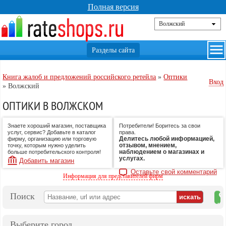
Полная версия
Книга жалоб и предложений российского ретейла
»
Оптики
Вход
»
Волжский
ОПТИКИ В ВОЛЖСКОМ
Знаете хороший магазин, поставщика
Потребители! Боритесь за свои
услуг, сервис? Добавьте в каталог
права.
Делитесь любой информацией,
фирму, организацию или торговую
отзывом, мнением,
точку, которым нужно уделить
наблюдением о магазинах и
больше потребительского контроля!
услугах.
Добавить магазин
Оставьте свой комментарий
Информация для представителей фирм
Поиск
на
ка
Выберите город