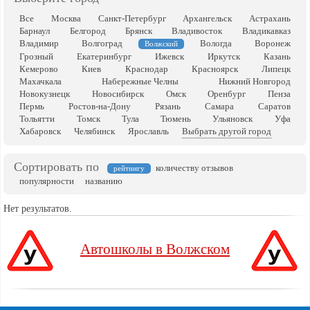
Все
Москва
Санкт-Петербург
Архангельск
Астрахань
Барнаул
Белгород
Брянск
Владивосток
Владикавказ
Владимир
Волгоград
Вологда
Воронеж
Волжский
Грозный
Екатеринбург
Ижевск
Иркутск
Казань
Кемерово
Киев
Краснодар
Красноярск
Липецк
Махачкала
Набережные Челны
Нижний Новгород
Новокузнецк
Новосибирск
Омск
Оренбург
Пенза
Пермь
Ростов-на-Дону
Рязань
Самара
Саратов
Тольятти
Томск
Тула
Тюмень
Ульяновск
Уфа
Хабаровск
Челябинск
Ярославль
Выбрать другой город
Сортировать по
количеству отзывов
рейтингу
популярности
названию
Нет результатов.
Автошколы в Волжском