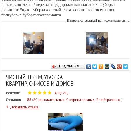
#чистоваяотделка #переезд #предпродажнаяподготовка #уборка
#клининг #нужнауборка #чистыйтерем #клининговаякомпания
#генуборка #уборкапослеремонта
Новость со ссылкой на:
www.cleanterem.ru
Поделиться…
ЧИСТЫЙ ТЕРЕМ, УБОРКА
КВАРТИР, ОФИСОВ И ДОМОВ
Рейтинг
4.9(121)
Отзывов
88
(
86 положительных
,
0 отрицательных
,
2 нейтральных
)
+
Добавить отзыв