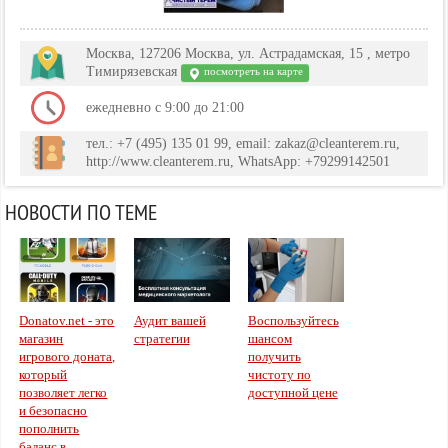
Москва, 127206 Москва, ул. Астрадамская, 15 , метро
Тимирязевская
посмотреть на карте
ежедневно с 9:00 до 21:00
тел.: +7 (495) 135 01 99, email: zakaz@cleanterem.ru,
http://www.cleanterem.ru, WhatsApp: +79299142501
НОВОСТИ ПО ТЕМЕ
Donatov.net - это
Аудит вашей
Воспользуйтесь
магазин
стратегии
шансом
игрового доната,
получить
который
чистоту по
позволяет легко
доступной цене
и безопасно
пополнить
баланс в