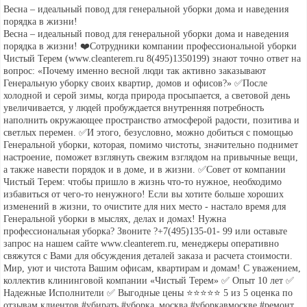
Весна – идеальный повод для генеральной уборки дома и наведения
порядка в жизни!
Весна – идеальный повод для генеральной уборки дома и наведения
порядка в жизни! ❤️Сотрудники компании профессиональной уборки
Чистый Терем (www.cleanterem.ru 8(495)1350199) знают точно ответ на
вопрос: «Почему именно весной люди так активно заказывают
Генеральную уборку своих квартир, домов и офисов?» ✅После
холодной и серой зимы, когда природа просыпается, а световой день
увеличивается, у людей пробуждается внутренняя потребность
наполнить окружающее пространство атмосферой радости, позитива и
светлых перемен. ✅И этого, безусловно, можно добиться с помощью
Генеральной уборки, которая, помимо чистоты, значительно поднимет
настроение, поможет взглянуть свежим взглядом на привычные вещи,
а также навести порядок и в доме, и в жизни. ✅Совет от компании
Чистый Терем: чтобы пришло в жизнь что-то нужное, необходимо
избавиться от чего-то ненужного! Если вы хотите больше хороших
изменений в жизни, то очистите для них место - настало время для
Генеральной уборки в мыслях, делах и домах! Нужна
профессиональная уборка? Звоните ?+7(495)135-01- 99 или оставьте
запрос на нашем сайте www.cleanterem.ru, менеджеры оперативно
свяжутся с Вами для обсуждения деталей заказа и расчета стоимости.
Мир, уют и чистота Вашим офисам, квартирам и домам! С уважением,
коллектив клининговой компании «Чистый Терем» ✅ Опыт 10 лет ✅
Надежные Исполнители ✅ Выгодные цены ⭐️⭐️⭐️⭐️⭐️ 5 из 5 оценка по
отзывам клиентов #убирать #уборка_москва #уборкавмоскве #ремонт