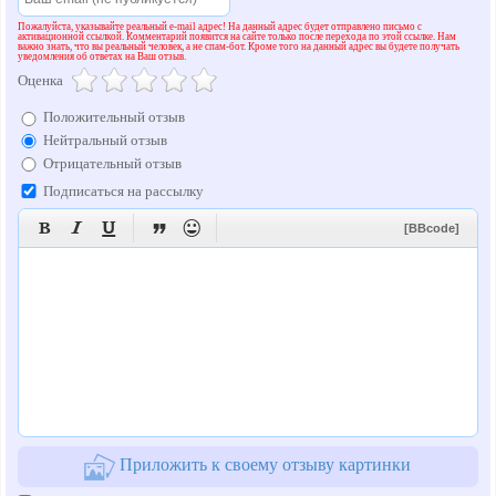
Пожалуйста, указывайте реальный e-mail адрес! На данный адрес будет отправлено письмо с
активационной ссылкой. Комментарий появится на сайте только после перехода по этой ссылке. Нам
важно знать, что вы реальный человек, а не спам-бот. Кроме того на данный адрес вы будете получать
уведомления об ответах на Ваш отзыв.
Оценка
Положительный отзыв
Нейтральный отзыв
Отрицательный отзыв
Подписаться на рассылку





[BBcode]
Приложить к своему отзыву картинки