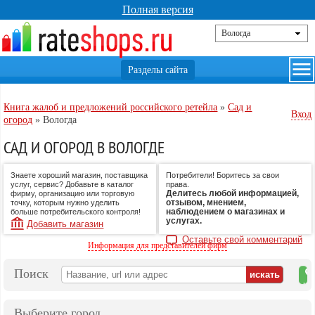
Полная версия
Книга жалоб и предложений российского ретейла
»
Сад и
Вход
огород
»
Вологда
САД И ОГОРОД В ВОЛОГДЕ
Знаете хороший магазин, поставщика
Потребители! Боритесь за свои
услуг, сервис? Добавьте в каталог
права.
Делитесь любой информацией,
фирму, организацию или торговую
отзывом, мнением,
точку, которым нужно уделить
наблюдением о магазинах и
больше потребительского контроля!
услугах.
Добавить магазин
Оставьте свой комментарий
Информация для представителей фирм
Поиск
на
ка
Выберите город