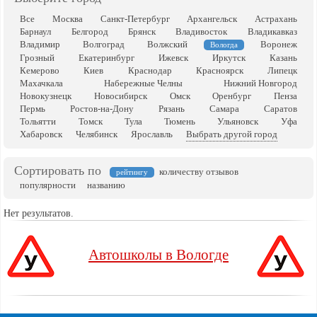
Все
Москва
Санкт-Петербург
Архангельск
Астрахань
Барнаул
Белгород
Брянск
Владивосток
Владикавказ
Владимир
Волгоград
Волжский
Воронеж
Вологда
Грозный
Екатеринбург
Ижевск
Иркутск
Казань
Кемерово
Киев
Краснодар
Красноярск
Липецк
Махачкала
Набережные Челны
Нижний Новгород
Новокузнецк
Новосибирск
Омск
Оренбург
Пенза
Пермь
Ростов-на-Дону
Рязань
Самара
Саратов
Тольятти
Томск
Тула
Тюмень
Ульяновск
Уфа
Хабаровск
Челябинск
Ярославль
Выбрать другой город
Сортировать по
количеству отзывов
рейтингу
популярности
названию
Нет результатов.
Автошколы в Вологде