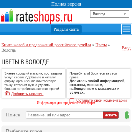
Полная версия
Книга жалоб и предложений российского ретейла
»
Цветы
»
Вход
Вологда
ЦВЕТЫ В ВОЛОГДЕ
Знаете хороший магазин, поставщика
Потребители! Боритесь за свои
услуг, сервис? Добавьте в каталог
права.
Делитесь любой информацией,
фирму, организацию или торговую
отзывом, мнением,
точку, которым нужно уделить
наблюдением о магазинах и
больше потребительского контроля!
услугах.
Добавить магазин
Оставьте свой комментарий
Информация для представителей фирм
Поиск
на
ка
Выберите город