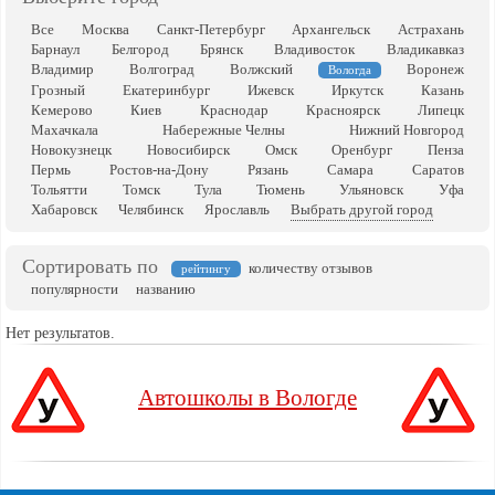
Все
Москва
Санкт-Петербург
Архангельск
Астрахань
Барнаул
Белгород
Брянск
Владивосток
Владикавказ
Владимир
Волгоград
Волжский
Воронеж
Вологда
Грозный
Екатеринбург
Ижевск
Иркутск
Казань
Кемерово
Киев
Краснодар
Красноярск
Липецк
Махачкала
Набережные Челны
Нижний Новгород
Новокузнецк
Новосибирск
Омск
Оренбург
Пенза
Пермь
Ростов-на-Дону
Рязань
Самара
Саратов
Тольятти
Томск
Тула
Тюмень
Ульяновск
Уфа
Хабаровск
Челябинск
Ярославль
Выбрать другой город
Сортировать по
количеству отзывов
рейтингу
популярности
названию
Нет результатов.
Автошколы в Вологде