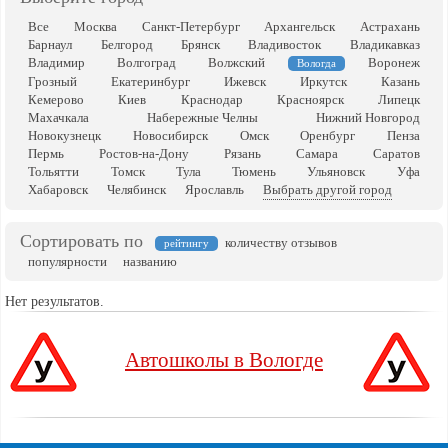
Все
Москва
Санкт-Петербург
Архангельск
Астрахань
Барнаул
Белгород
Брянск
Владивосток
Владикавказ
Владимир
Волгоград
Волжский
Воронеж
Вологда
Грозный
Екатеринбург
Ижевск
Иркутск
Казань
Кемерово
Киев
Краснодар
Красноярск
Липецк
Махачкала
Набережные Челны
Нижний Новгород
Новокузнецк
Новосибирск
Омск
Оренбург
Пенза
Пермь
Ростов-на-Дону
Рязань
Самара
Саратов
Тольятти
Томск
Тула
Тюмень
Ульяновск
Уфа
Хабаровск
Челябинск
Ярославль
Выбрать другой город
Сортировать по
количеству отзывов
рейтингу
популярности
названию
Нет результатов.
Автошколы в Вологде