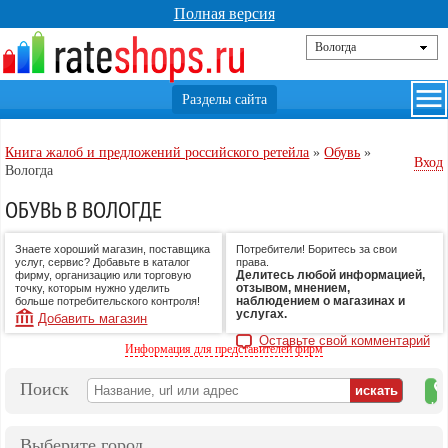
Полная версия
Книга жалоб и предложений российского ретейла
»
Обувь
»
Вход
Вологда
ОБУВЬ В ВОЛОГДЕ
Знаете хороший магазин, поставщика
Потребители! Боритесь за свои
услуг, сервис? Добавьте в каталог
права.
Делитесь любой информацией,
фирму, организацию или торговую
отзывом, мнением,
точку, которым нужно уделить
наблюдением о магазинах и
больше потребительского контроля!
услугах.
Добавить магазин
Оставьте свой комментарий
Информация для представителей фирм
Поиск
на
ка
Выберите город