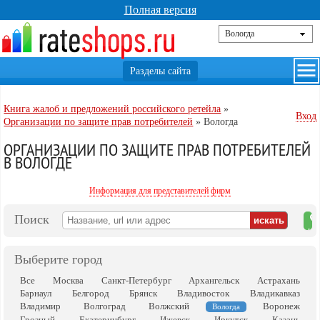
Полная версия
Книга жалоб и предложений российского ретейла
»
Вход
Организации по защите прав потребителей
»
Вологда
ОРГАНИЗАЦИИ ПО ЗАЩИТЕ ПРАВ ПОТРЕБИТЕЛЕЙ
В ВОЛОГДЕ
Информация для представителей фирм
Поиск
на
ка
Выберите город
Все
Москва
Санкт-Петербург
Архангельск
Астрахань
Барнаул
Белгород
Брянск
Владивосток
Владикавказ
Владимир
Волгоград
Волжский
Воронеж
Вологда
Грозный
Екатеринбург
Ижевск
Иркутск
Казань