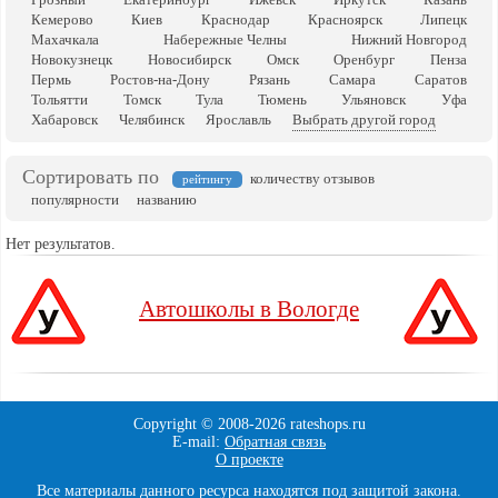
Кемерово
Киев
Краснодар
Красноярск
Липецк
Махачкала
Набережные Челны
Нижний Новгород
Новокузнецк
Новосибирск
Омск
Оренбург
Пенза
Пермь
Ростов-на-Дону
Рязань
Самара
Саратов
Тольятти
Томск
Тула
Тюмень
Ульяновск
Уфа
Хабаровск
Челябинск
Ярославль
Выбрать другой город
Сортировать по
количеству отзывов
рейтингу
популярности
названию
Нет результатов.
Автошколы в Вологде
Copyright © 2008-
2026 rateshops.ru
E-mail:
Обратная связь
О проекте
Все материалы данного ресурса находятся под защитой закона.