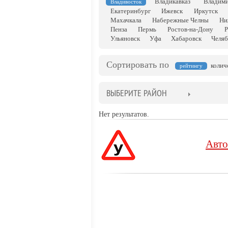
Владикавказ
Владим
Владивосток
Екатеринбург
Ижевск
Иркутск
Махачкала
Набережные Челны
Ни
Пенза
Пермь
Ростов-на-Дону
Р
Ульяновск
Уфа
Хабаровск
Челяб
Сортировать по
колич
рейтингу
ВЫБЕРИТЕ РАЙОН
Нет результатов.
Авто