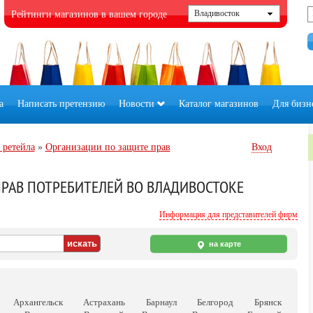
Рейтинги магазинов в вашем городе
а
Написать претензию
Новости
Каталог магазинов
Для бизн
 ретейла
»
Организации по защите прав
Вход
РАВ ПОТРЕБИТЕЛЕЙ ВО ВЛАДИВОСТОКЕ
Информация для представителей фирм
на карте
Архангельск
Астрахань
Барнаул
Белгород
Брянск