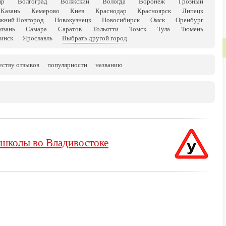
ир
Волгоград
Волжский
Вологда
Воронеж
Грозный
Казань
Кемерово
Киев
Краснодар
Красноярск
Липецк
жний Новгород
Новокузнецк
Новосибирск
Омск
Оренбург
язань
Самара
Саратов
Тольятти
Томск
Тула
Тюмень
инск
Ярославль
Выбрать другой город
еству отзывов
популярности
названию
школы во Владивостоке