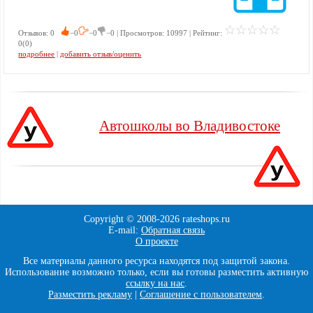
Отзывов: 0
−0
−0
−0 | Просмотров: 10997 | Рейтинг:
0(0)
подробнее
|
добавить отзыв/оценить
Автошколы во Владивостоке
Copyright © 2008-
2026 rateshops.ru
E-mail:
Обратная связь
О проекте
Все материалы данного ресурса находятся под защитой закона.
Использование возможно только, если вы готовы разместить активную
ссылку на нас
.
Разместить рекламу
|
Соглашение с пользователем
.