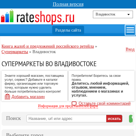
Полная версия
Книга жалоб и предложений российского ретейла
»
Вход
Супермаркеты
»
Владивосток
СУПЕРМАРКЕТЫ ВО ВЛАДИВОСТОКЕ
Знаете хороший магазин, поставщика
Потребители! Боритесь за свои
услуг, сервис? Добавьте в каталог
права.
Делитесь любой информацией,
фирму, организацию или торговую
отзывом, мнением,
точку, которым нужно уделить
наблюдением о магазинах и
больше потребительского контроля!
услугах.
Добавить магазин
Оставьте свой комментарий
Информация для представителей фирм
Поиск
на
ка
Выберите город