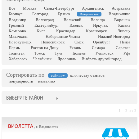
Все
Москва
Санкт-Петербург
Архангельск
Астрахань
Барнаул
Белгород
Брянск
Владикавказ
Владивосток
Владимир
Волгоград
Волжский
Вологда
Воронеж
Грозный
Екатеринбург
Ижевск
Иркутск
Казань
Кемерово
Киев
Краснодар
Красноярск
Липецк
Махачкала
Набережные Челны
Нижний Новгород
Новокузнецк
Новосибирск
Омск
Оренбург
Пенза
Пермь
Ростов-на-Дону
Рязань
Самара
Саратов
Тольятти
Томск
Тула
Тюмень
Ульяновск
Уфа
Хабаровск
Челябинск
Ярославль
Выбрать другой город
Сортировать по
количеству отзывов
рейтингу
популярности
названию
ВЫБЕРИТЕ РАЙОН
1—3 из 3.
ВИОЛЕТТА
, г. Владивосток