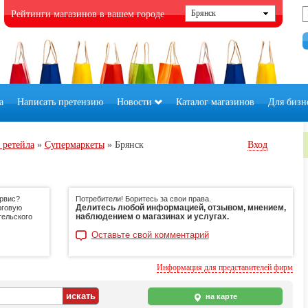
Рейтинги магазинов в вашем городе
а
Написать претензию
Новости
Каталог магазинов
Для бизн
 ретейла
»
Супермаркеты
»
Брянск
Вход
ервис?
Потребители! Боритесь за свои права.
Делитесь любой информацией, отзывом, мнением,
рговую
наблюдением о магазинах и услугах.
тельского
Оставьте свой комментарий
Информация для представителей фирм
на карте