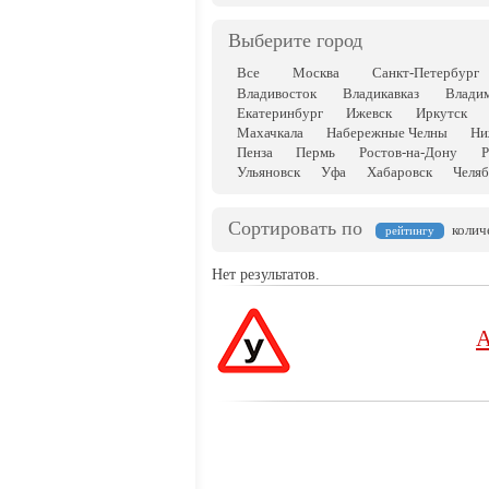
Выберите город
Все
Москва
Санкт-Петербург
Владивосток
Владикавказ
Влади
Екатеринбург
Ижевск
Иркутск
Махачкала
Набережные Челны
Ни
Пенза
Пермь
Ростов-на-Дону
Р
Ульяновск
Уфа
Хабаровск
Челяб
Сортировать по
колич
рейтингу
Нет результатов.
А