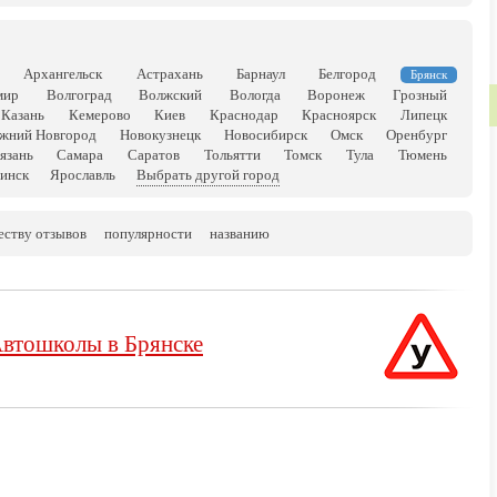
Архангельск
Астрахань
Барнаул
Белгород
Брянск
мир
Волгоград
Волжский
Вологда
Воронеж
Грозный
Казань
Кемерово
Киев
Краснодар
Красноярск
Липецк
жний Новгород
Новокузнецк
Новосибирск
Омск
Оренбург
язань
Самара
Саратов
Тольятти
Томск
Тула
Тюмень
инск
Ярославль
Выбрать другой город
еству отзывов
популярности
названию
втошколы в Брянске