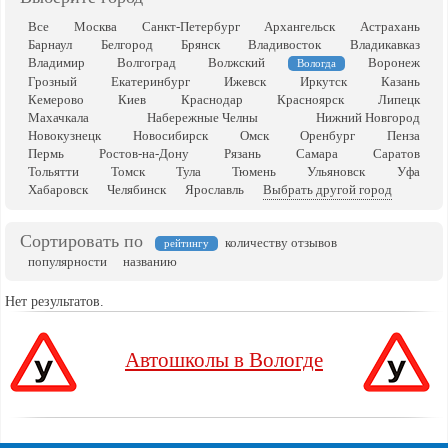
Все
Москва
Санкт-Петербург
Архангельск
Астрахань
Барнаул
Белгород
Брянск
Владивосток
Владикавказ
Владимир
Волгоград
Волжский
Воронеж
Вологда
Грозный
Екатеринбург
Ижевск
Иркутск
Казань
Кемерово
Киев
Краснодар
Красноярск
Липецк
Махачкала
Набережные Челны
Нижний Новгород
Новокузнецк
Новосибирск
Омск
Оренбург
Пенза
Пермь
Ростов-на-Дону
Рязань
Самара
Саратов
Тольятти
Томск
Тула
Тюмень
Ульяновск
Уфа
Хабаровск
Челябинск
Ярославль
Выбрать другой город
Сортировать по
количеству отзывов
рейтингу
популярности
названию
Нет результатов.
Автошколы в Вологде