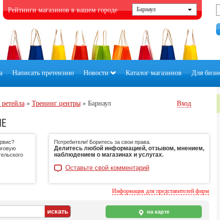
Рейтинги магазинов в вашем городе
а
Написать претензию
Новости
Каталог магазинов
Для бизн
 ретейла
»
Тренинг центры
»
Барнаул
Вход
ЛЕ
ервис?
Потребители! Боритесь за свои права.
Делитесь любой информацией, отзывом, мнением,
рговую
наблюдением о магазинах и услугах.
тельского
Оставьте свой комментарий
Информация для представителей фирм
на карте