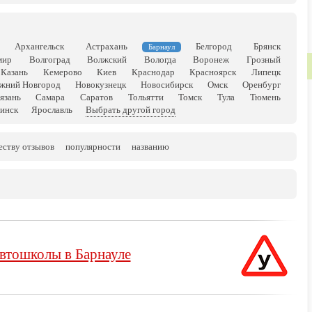
Архангельск
Астрахань
Белгород
Брянск
Барнаул
мир
Волгоград
Волжский
Вологда
Воронеж
Грозный
Казань
Кемерово
Киев
Краснодар
Красноярск
Липецк
жний Новгород
Новокузнецк
Новосибирск
Омск
Оренбург
язань
Самара
Саратов
Тольятти
Томск
Тула
Тюмень
инск
Ярославль
Выбрать другой город
еству отзывов
популярности
названию
втошколы в Барнауле