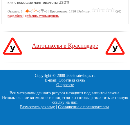
или с помощью криптовалюты USDT!
Отзывов: 0
−0
−0
−0 | Просмотров: 1790 | Рейтинг:
0(0)
подробнее
|
добавить отзыв/оценить
Автошколы в Краснодаре
Copyright © 2008-
2026 rateshops.ru
E-mail:
Обратная связь
О проекте
Все материалы данного ресурса находятся под защитой закона.
Использование возможно только, если вы готовы разместить активную
ссылку на нас
.
Разместить рекламу
|
Соглашение с пользователем
.