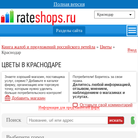
Полная версия
Книга жалоб и предложений российского ретейла
»
Цветы
»
Вход
Краснодар
ЦВЕТЫ В КРАСНОДАРЕ
Знаете хороший магазин, поставщика
Потребители! Боритесь за свои
услуг, сервис? Добавьте в каталог
права.
Делитесь любой информацией,
фирму, организацию или торговую
отзывом, мнением,
точку, которым нужно уделить
наблюдением о магазинах и
больше потребительского контроля!
услугах.
Добавить магазин
Оставьте свой комментарий
Информация для представителей фирм
Поиск
на
ка
Выберите город