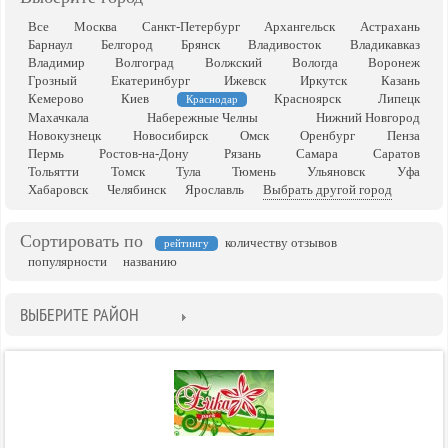
Все
Москва
Санкт-Петербург
Архангельск
Астрахань
Барнаул
Белгород
Брянск
Владивосток
Владикавказ
Владимир
Волгоград
Волжский
Вологда
Воронеж
Грозный
Екатеринбург
Ижевск
Иркутск
Казань
Кемерово
Киев
Красноярск
Липецк
Краснодар
Махачкала
Набережные Челны
Нижний Новгород
Новокузнецк
Новосибирск
Омск
Оренбург
Пенза
Пермь
Ростов-на-Дону
Рязань
Самара
Саратов
Тольятти
Томск
Тула
Тюмень
Ульяновск
Уфа
Хабаровск
Челябинск
Ярославль
Выбрать другой город
Сортировать по
количеству отзывов
рейтингу
популярности
названию
ВЫБЕРИТЕ РАЙОН