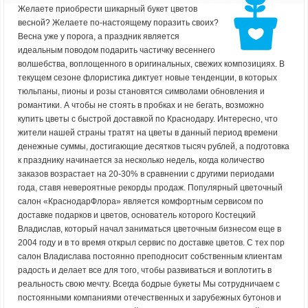
Желаете приобрести шикарный букет цветов
весной? Желаете по-настоящему поразить своих?
Весна уже у порога, а праздник является
идеальным поводом подарить частичку весеннего
волшебства, воплощенного в оригинальных, свежих композициях. В
текущем сезоне флористика диктует новые тенденции, в которых
тюльпаны, пионы и розы становятся символами обновления и
романтики. А чтобы не стоять в пробках и не бегать, возможно
купить цветы с быстрой доставкой по Краснодару. Интересно, что
жители нашей страны тратят на цветы в данный период времени
денежные суммы, достигающие десятков тысяч рублей, а подготовка
к празднику начинается за несколько недель, когда количество
заказов возрастает на 20-30% в сравнении с другими периодами
года, ставя невероятные рекорды продаж. Популярный цветочный
салон «КраснодарФлора» является комфортным сервисом по
доставке подарков и цветов, основатель которого Костецкий
Владислав, который начал заниматься цветочным бизнесом еще в
2004 году и в то время открыл сервис по доставке цветов. С тех пор
салон Владислава постоянно преподносит собственным клиентам
радость и делает все для того, чтобы развиваться и воплотить в
реальность свою мечту. Всегда бодрые букеты Мы сотрудничаем с
постоянными компаниями отечественных и зарубежных бутонов и