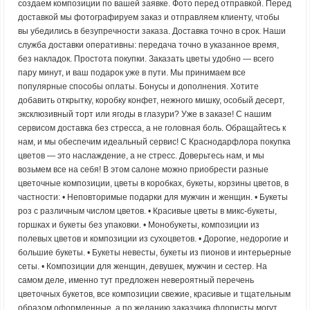
создаем композиции по вашей заявке. Фото перед отправкой. Перед
доставкой мы фотографируем заказ и отправляем клиенту, чтобы
вы убедились в безупречности заказа. Доставка точно в срок. Наши
служба доставки оперативны: передача точно в указанное время,
без накладок. Простота покупки. Заказать цветы удобно — всего
пару минут, и ваш подарок уже в пути. Мы принимаем все
популярные способы оплаты. Бонусы и дополнения. Хотите
добавить открытку, коробку конфет, нежного мишку, особый десерт,
эксклюзивный торт или ягоды в глазури? Уже в заказе! С нашим
сервисом доставка без стресса, а не головная боль. Обращайтесь к
нам, и мы обеспечим идеальный сервис! С Краснодарфлора покупка
цветов — это наслаждение, а не стресс. Доверьтесь нам, и мы
возьмем все на себя! В этом салоне можно приобрести разные
цветочные композиции, цветы в коробках, букеты, корзины цветов, в
частности: • Неповторимые подарки для мужчин и женщин. • Букеты
роз с различным числом цветов. • Красивые цветы в микс-букеты,
горшках и букеты без упаковки. • Монобукеты, композиции из
полевых цветов и композиции из сухоцветов. • Дорогие, недорогие и
большие букеты. • Букеты невесты, букеты из пионов и интерьерные
сеты. • Композиции для женщин, девушек, мужчин и сестер. На
самом деле, именно тут предложен невероятный перечень
цветочных букетов, все композиции свежие, красивые и тщательным
образом оформленные, а по желанию заказчика флористы могут