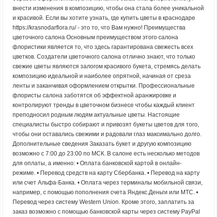
внести изменения в композицию, чтобы она стала более уникальной
и красивой. Если вы хотите узнать, где купить цветы в краснодаре
https://krasnodarflora.ru/ - это то, что Вам нужно! Преимущества
цветочного салона Основным преимуществом этого салона
флористики является то, что здесь гарантирована свежесть всех
цветков. Создатели цветочного салона отлично знают, что только
свежие цветы являются залогом красивого букета, стремясь делать
композицию идеальной и наиболее опрятной, начиная от среза
ленты и заканчивая оформлением открытки. Профессиональные
флористы салона заботятся об эффектной аранжировке и
контролируют тренды в цветочном бизнесе чтобы каждый клиент
преподносил родным людям актуальные цветы. Настоящие
специалисты быстро собирают и привозят букеты цветов для того,
чтобы они оставались свежими и радовали глаз максимально долго.
Дополнительные сведения Заказать букет и другую композицию
возможно с 7:00 до 23:00 по МСК. В салоне есть несколько методов
для оплаты, а именно: • Оплата банковской картой в онлайн-
режиме. • Перевод средств на карту Сбербанка. • Перевод на карту
или счет Альфа-Банка. • Оплата через терминалы мобильной связи,
например, с помощью пополнения счета Яндекс.Деньги или МТС. •
Перевод через систему Western Union. Кроме этого, заплатить за
заказ возможно с помощью банковской карты через систему PayPal