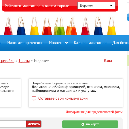
Рейтинги магазинов в вашем городе
а
Написать претензию
Новости
Каталог магазинов
Для бизн
 ретейла
»
Цветы
»
Воронеж
Вход
ервис?
Потребители! Боритесь за свои права.
Делитесь любой информацией, отзывом, мнением,
рговую
наблюдением о магазинах и услугах.
тельского
Оставьте свой комментарий
Информация для представителей фирм
на карте