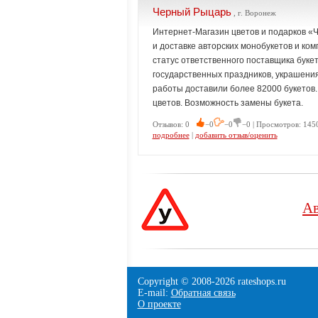
Черный Рыцарь
, г. Воронеж
Интернет-Магазин цветов и подарков «
и доставке авторских монобукетов и ко
статус ответственного поставщика буке
государственных праздников, украшения
работы доставили более 82000 букетов. 
цветов. Возможность замены букета.
Отзывов: 0
−0
−0
−0 | Просмотров: 1450
подробнее
|
добавить отзыв/оценить
Ав
Copyright © 2008-
2026 rateshops.ru
E-mail:
Обратная связь
О проекте