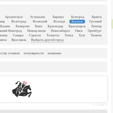
Архангельск
Астрахань
Барнаул
Белгород
Брянск
мир
Волгоград
Волжский
Вологда
Грозный
Воронеж
Казань
Кемерово
Киев
Краснодар
Красноярск
Липецк
жний Новгород
Новокузнецк
Новосибирск
Омск
Оренбург
язань
Самара
Саратов
Тольятти
Томск
Тула
Тюмень
инск
Ярославль
Выбрать другой город
еству отзывов
популярности
названию
1—5 из 5.