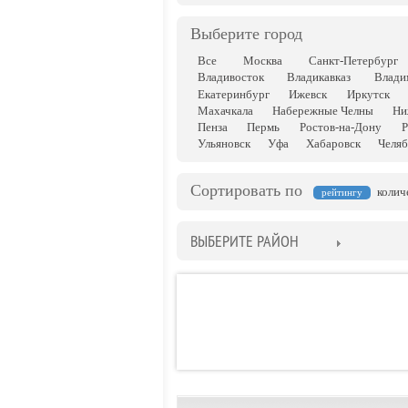
Выберите город
Все
Москва
Санкт-Петербург
Владивосток
Владикавказ
Влади
Екатеринбург
Ижевск
Иркутск
Махачкала
Набережные Челны
Ни
Пенза
Пермь
Ростов-на-Дону
Р
Ульяновск
Уфа
Хабаровск
Челяб
Сортировать по
колич
рейтингу
ВЫБЕРИТЕ РАЙОН