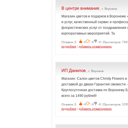
В центре внимания
, г. Воронеж
Магазин цветов и подарков в Воронеже 
и услуг, качественный сервис и профес
флористических услуг от поздравления 
корпоративных мероприятий. Та
Отзывов: 0
−0
−0
−0 | Просмотров: 7491
подробнее
|
добавить отзыв/оценить
ИП Данилов
, г. Воронеж
Магазин: Салон цветов Christy Flowers 
доставкой до двери Гарантия свежести -
Круглосуточная доставка по Воронежу Бу
всего за 1490 рублей!
Отзывов: 0
−0
−0
−0 | Просмотров: 5299
подробнее
|
добавить отзыв/оценить