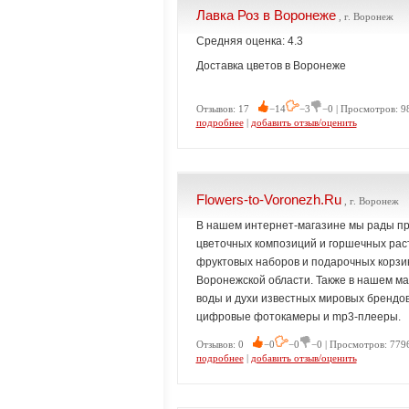
Лавка Роз в Воронеже
, г. Воронеж
Средняя оценка: 4.3
Доставка цветов в Воронеже
Отзывов: 17
−14
−3
−0 | Просмотров: 9
подробнее
|
добавить отзыв/оценить
Flowers-to-Voronezh.Ru
, г. Воронеж
В нашем интернет-магазине мы рады п
цветочных композиций и горшечных расте
фруктовых наборов и подарочных корзин
Воронежской области. Также в нашем м
воды и духи известных мировых брендов
цифровые фотокамеры и mp3-плееры.
Отзывов: 0
−0
−0
−0 | Просмотров: 7796
подробнее
|
добавить отзыв/оценить