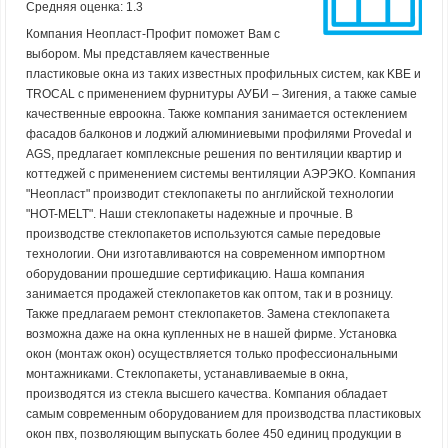
Средняя оценка: 1.3
Компания Неопласт-Профит поможет Вам с
выбором. Мы представляем качественные
пластиковые окна из таких известных профильных систем, как KBE и
TROCAL c применением фурнитуры АУБИ – Зигения, а также самые
качественные евроокна. Также компания занимается остеклением
фасадов балконов и лoджий алюминиeвыми прoфилями Provedal и
AGS, предлагает комплексные решения по вентиляции квартир и
коттеджей с применением системы вентиляции АЭРЭКО. Компания
"Неопласт" производит стеклопакеты по английской технологии
"HOT-MELT". Наши стеклопакеты надежные и прочные. В
производстве стеклопакетов используются самые передовые
технологии. Они изготавливаются на современном импортном
оборудовании прошедшие сертификацию. Наша компания
занимается продажей стеклопакетов как оптом, так и в розницу.
Также предлагаем ремонт стеклопакетов. Замена стеклопакета
возможна даже на окна купленных не в нашей фирме. Установка
окон (монтаж окон) осуществляется только профессиональными
монтажниками. Стеклопакеты, устанавливаемые в окна,
производятся из стекла высшего качества. Компания обладает
самым современным оборудованием для производства пластиковых
окон пвх, позволяющим выпускать более 450 единиц продукции в