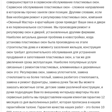
совершенствуется в сервисном обслуживание пластиковых окон.
Сервисное обслуживание пластиковых окон - сложное направление
в котором мы прочно заняли свои позиции. Другими словами, если
Вам необходим ремонт и регулировка пластиковых окон, компания
«Оконный Мастер» в кратчайшие сроки приведет Ваши окна и двери
в их первоначальное состояние. Мы производим ремонт и
регулировку окон и дверей, установленные другими фирмами.
Наиболее актуальна данная проблема в новостройках, когда
установка пластиковых окон была произведена на этапе
строительства дома и к моменту заселения жильцов, конструкция
окон требует дополнительного обслуживания для устранения
продувания и запотевания пластиковых окон, а так же для
увеличения срока эксплуатации. Наиболее популярные услуги
связанные с ремонтом пластиковых, алюминиевых и деревянных
окон это: Регулировка окон, замена уплотнителя, замена
стеклопакета на более теплый, замена разбитого стеклопакета,
замена и ремонт фурнитуры, замена ручек Так же Вы можете
заказать москитные сетки, детские замки различной конструкции, и
ручки подходящие Вам по внешнему интерьеру квартиры На все
сервисные работы мы предоставляем нашим клиентам гарантию 12
месяцев со дня выполненных работ, которая прописана в нашем
гарантийном талоне. Гарантия качества наших работ - это более 10