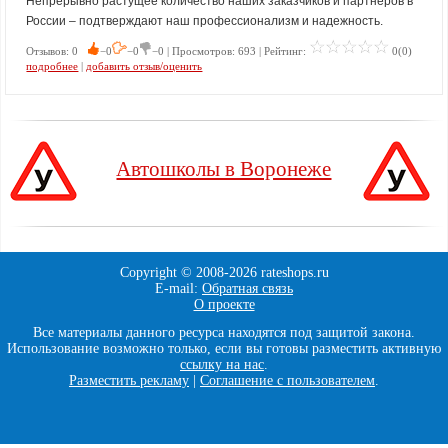
Непрерывно растущее количество наших заказчиков и партнеров в
России – подтверждают наш профессионализм и надежность.
Отзывов: 0
−0
−0
−0 | Просмотров: 693 | Рейтинг:
0(0)
подробнее
|
добавить отзыв/оценить
Автошколы в Воронеже
Copyright © 2008-
2026 rateshops.ru
E-mail:
Обратная связь
О проекте
Все материалы данного ресурса находятся под защитой закона.
Использование возможно только, если вы готовы разместить активную
ссылку на нас
.
Разместить рекламу
|
Соглашение с пользователем
.