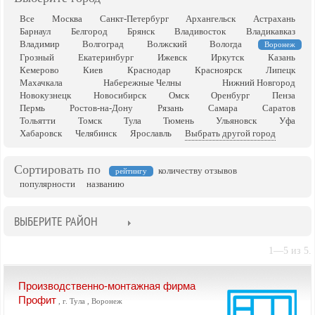
Все
Москва
Санкт-Петербург
Архангельск
Астрахань
Барнаул
Белгород
Брянск
Владивосток
Владикавказ
Владимир
Волгоград
Волжский
Вологда
Воронеж
Грозный
Екатеринбург
Ижевск
Иркутск
Казань
Кемерово
Киев
Краснодар
Красноярск
Липецк
Махачкала
Набережные Челны
Нижний Новгород
Новокузнецк
Новосибирск
Омск
Оренбург
Пенза
Пермь
Ростов-на-Дону
Рязань
Самара
Саратов
Тольятти
Томск
Тула
Тюмень
Ульяновск
Уфа
Хабаровск
Челябинск
Ярославль
Выбрать другой город
Сортировать по
количеству отзывов
рейтингу
популярности
названию
ВЫБЕРИТЕ РАЙОН
1—5 из 5.
Производственно-монтажная фирма
Профит
, г. Тула , Воронеж