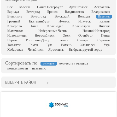
Все
Москва
Санкт-Петербург
Архангельск
Астрахань
Барнаул
Белгород
Брянск
Владивосток
Владикавказ
Владимир
Волгоград
Волжский
Вологда
Воронеж
Грозный
Екатеринбург
Ижевск
Иркутск
Казань
Кемерово
Киев
Краснодар
Красноярск
Липецк
Махачкала
Набережные Челны
Нижний Новгород
Новокузнецк
Новосибирск
Омск
Оренбург
Пенза
Пермь
Ростов-на-Дону
Рязань
Самара
Саратов
Тольятти
Томск
Тула
Тюмень
Ульяновск
Уфа
Хабаровск
Челябинск
Ярославль
Выбрать другой город
Сортировать по
количеству отзывов
рейтингу
популярности
названию
ВЫБЕРИТЕ РАЙОН