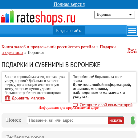
Полная версия
Книга жалоб и предложений российского ретейла
»
Подарки
Вход
и сувениры
»
Воронеж
ПОДАРКИ И СУВЕНИРЫ В ВОРОНЕЖЕ
Знаете хороший магазин, поставщика
Потребители! Боритесь за свои
услуг, сервис? Добавьте в каталог
права.
Делитесь любой информацией,
фирму, организацию или торговую
отзывом, мнением,
точку, которым нужно уделить
наблюдением о магазинах и
больше потребительского контроля!
услугах.
Добавить магазин
Оставьте свой комментарий
Информация для представителей фирм
Поиск
на
ка
Выберите город