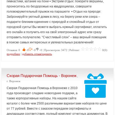
гимнастики, катание на пони • Экстрим отдых: покорите вершины,
пронеситесь по бездорожью на квадроциклах, совершите
головокружительный прыжок на парашюте • Отдых на природе:
Забронируйте уютный домик в лесу, на берегу реки или озера –
подарите близким единение с природой и спокойный отдых от
городской суеты! Вы можете выбрать нужный сертификат, оплатить
его онлайн и получить его на свой электронный адрес или сразу
отправить получателю. “Счастливый слон” – ваш верный помощник
в поиске самых интересных и увлекательных развлечений!
Отзывов: 0
−0
−0
−0 | Просмотров: 3472 | Рейтинг:
0(0)
подробнее
|
добавить отзыв/оценить
Скорая Подарочная Помощь - Воронеж
,
г. Воронеж
Скорая Подарочная Помощь в Воронеже с 2010
года производит сладкие новогодние подарки, а
также корпоративные наборы. На нашем сайте
каталог с более чем 2500 различными вариантами наборов по цене
от 77 рублей. Вместе с заказом передаем сертификаты и
декларации соответствия, полный комплект отчетных документов. В