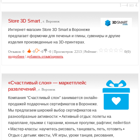
1—4 из 4.
Store 3D Smart
, г. Воронеж
Интернет-магазин Store 3D Smart в Воронеже
предлагает формочки для печенья и глины, сувениры и другие
изделия произведенные на 3D-принтерах.
Отзывов: 0
−0
−0
−0 | Просмотров: 2213 | Рейтинг:
0(0)
подробнее
|
добавить отзыв/оценить
«Счастливый слон» — маркетплейс
развлечений
, г. Воронеж
Компания “Счастливый слон” занимается онлайн-
продажей подарочных сертификатов в Воронеже.
Мы предлагаем широкий выбор сертификатов на
разнообразные активности: • Активный отдых: полеты на
параплане, прыжки с тарзанки, конные прогулки, рафтинг, пейнтбол
• Мастер-классы: научитесь рисовать, танцевать, петь, готовить •
Отдых с детьми: квесты, VR игры, уроки танцев, рисования,