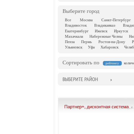
Выберите город
Все
Москва
Санкт-Петербург
Владивосток
Владикавказ
Влади
Екатеринбург
Ижевск
Иркутск
Махачкала
Набережные Челны
Ни
Пенза
Пермь
Ростов-на-Дону
Р
Ульяновск
Уфа
Хабаровск
Челяб
Сортировать по
колич
рейтингу
ВЫБЕРИТЕ РАЙОН
Партнер+, дисконтная система
, г