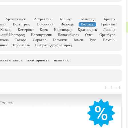
Архангельск
Астрахань
Барнаул
Белгород
Брянск
мир
Волгоград
Волжский
Вологда
Грозный
Воронеж
Казань
Кемерово
Киев
Краснодар
Красноярск
Липецк
жний Новгород
Новокузнецк
Новосибирск
Омск
Оренбург
язань
Самара
Саратов
Тольятти
Томск
Тула
Тюмень
инск
Ярославль
Выбрать другой город
еству отзывов
популярности
названию
1—1 из 1.
. Воронеж