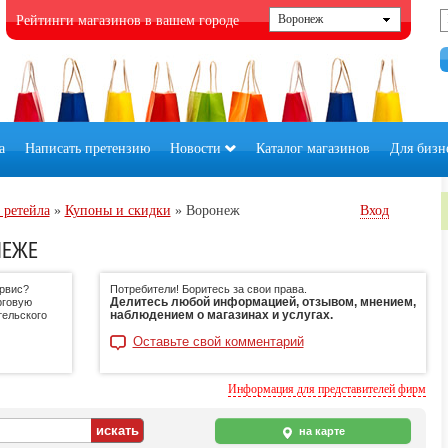
Рейтинги магазинов в вашем городе
а
Написать претензию
Новости
Каталог магазинов
Для бизн
 ретейла
»
Купоны и скидки
»
Воронеж
Вход
НЕЖЕ
ервис?
Потребители! Боритесь за свои права.
Делитесь любой информацией, отзывом, мнением,
рговую
наблюдением о магазинах и услугах.
тельского
Оставьте свой комментарий
Информация для представителей фирм
на карте